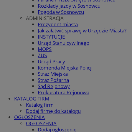
Rozkłady jazdy w Sosnowcu
Pogoda w Sosnowcu
ADMINISTRACJA
Prezydent miasta
Jak załatwić sprawę w Urzędzie Miasta?
INSTYTUCJE
Urząd Stanu cywilnego
MOPS
ZUS
Urząd Pracy
Komenda Miejska Policji
Straż Miejska
Straż Pożarna
Sąd Rejonowy
Prokuratura Rejonowa
KATALOG FIRM
Katalog firm
Dodaj firmę do katalogu
OGŁOSZENIA
OGŁOSZENIA
Dodaj ogłoszenie