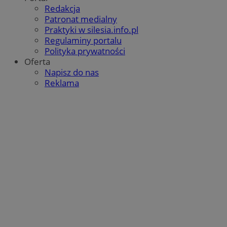
Redakcja
Patronat medialny
Praktyki w silesia.info.pl
Regulaminy portalu
Polityka prywatności
Oferta
Google Privacy Policy
Napisz do nas
Reklama
VISITOR_PRIVACY_METADATA
5 miesięcy 4
YouTube
tygodnie
.youtube.com