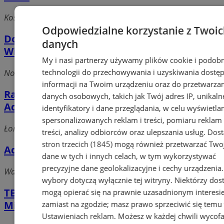
Kosynierów 35, 41-219 Sosnowiec
Odpowiedzialne korzystanie z Twoi
Domtur Sp. z o.o. Przedsiębiorstwo
danych
Wielobranżowe Biuro Podróży
My i nasi partnerzy używamy plików cookie i podob
Nowopogońska, 41-200 Sosnowiec
technologii do przechowywania i uzyskiwania dostę
informacji na Twoim urządzeniu oraz do przetwarza
Rakoczy Tadeusz Biuro Zarządzania i
danych osobowych, takich jak Twój adres IP, unikaln
Administrowania Nieruchomościami
identyfikatory i dane przeglądania, w celu wyświetla
spersonalizowanych reklam i treści, pomiaru reklam 
Łomżyńska, 41-219 Sosnowiec
treści, analizy odbiorców oraz ulepszania usług.
Dos
stron trzecich (1845)
mogą również przetwarzać Two
Administracja Nieruchomości
dane w tych i innych celach, w tym wykorzystywać
precyzyjne dane geolokalizacyjne i cechy urządzenia
Warszawska 10, 41-200 Sosnowiec
wybory dotyczą wyłącznie tej witryny. Niektórzy do
TBS Sp. z o.o. Zarząd Budynków
mogą opierać się na prawnie uzasadnionym interesi
Mieszkalnych
zamiast na zgodzie; masz prawo sprzeciwić się temu
Ustawieniach reklam
. Możesz w każdej chwili wycof