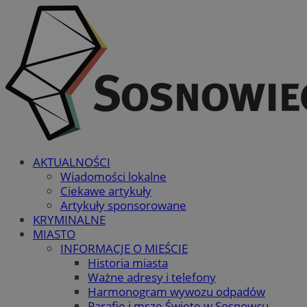
AKTUALNOŚCI
Wiadomości lokalne
Ciekawe artykuły
Artykuły sponsorowane
KRYMINALNE
MIASTO
INFORMACJE O MIEŚCIE
Historia miasta
Ważne adresy i telefony
Harmonogram wywozu odpadów
Parafie i msze Święte w Sosnowcu