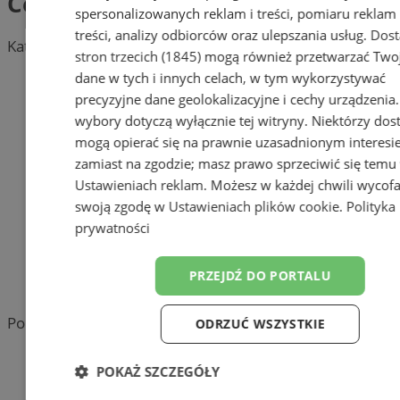
Certyfikaty energetyczne
spersonalizowanych reklam i treści, pomiaru reklam 
treści, analizy odbiorców oraz ulepszania usług.
Dos
Kategoria nie zawiera żadnych prezentacji firm.
stron trzecich (1845)
mogą również przetwarzać Two
dane w tych i innych celach, w tym wykorzystywać
Dodaj firmę
precyzyjne dane geolokalizacyjne i cechy urządzenia
Pozostałe firmy w kategorii
wybory dotyczą wyłącznie tej witryny. Niektórzy do
mogą opierać się na prawnie uzasadnionym interesi
reklama
zamiast na zgodzie; masz prawo sprzeciwić się temu
Ustawieniach reklam
. Możesz w każdej chwili wycof
Tworzenie stron www -
swoją zgodę w
Ustawieniach plików cookie
.
Polityka
Sosnowiec
prywatności
reklama
PRZEJDŹ DO PORTALU
reklama
Portal należy do sieci
ODRZUĆ WSZYSTKIE
POKAŻ SZCZEGÓŁY