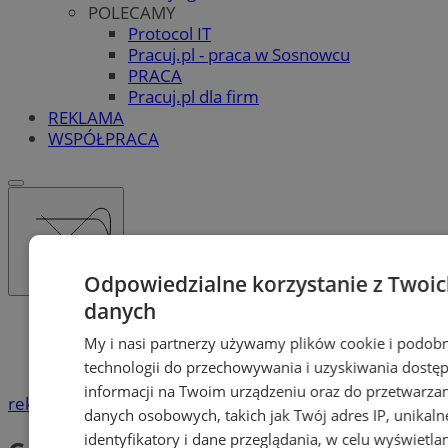
POLECAMY
Protocol IT
Pracuj.pl - praca w Sosnowcu
PRACA
Pracuj.pl dla firm
REKLAMA
WSPÓŁPRACA
Odpowiedzialne korzystanie z Twoi
danych
Katalog firm
My i nasi partnerzy używamy plików cookie i podob
Dom i Budownictwo
Certyfikaty energetyczne
technologii do przechowywania i uzyskiwania dostę
informacji na Twoim urządzeniu oraz do przetwarza
reklama
danych osobowych, takich jak Twój adres IP, unikaln
identyfikatory i dane przeglądania, w celu wyświetla