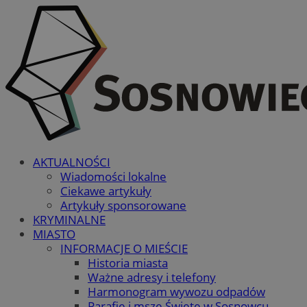
AKTUALNOŚCI
Wiadomości lokalne
Ciekawe artykuły
Artykuły sponsorowane
KRYMINALNE
MIASTO
INFORMACJE O MIEŚCIE
Historia miasta
Ważne adresy i telefony
Harmonogram wywozu odpadów
Parafie i msze Święte w Sosnowcu