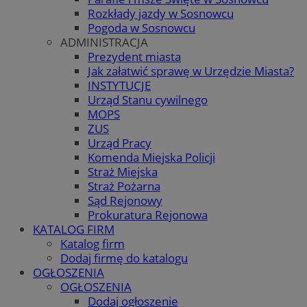
Rozkłady jazdy w Sosnowcu
Pogoda w Sosnowcu
ADMINISTRACJA
Prezydent miasta
Jak załatwić sprawę w Urzędzie Miasta?
INSTYTUCJE
Urząd Stanu cywilnego
MOPS
ZUS
Urząd Pracy
Komenda Miejska Policji
Straż Miejska
Straż Pożarna
Sąd Rejonowy
Prokuratura Rejonowa
KATALOG FIRM
Katalog firm
Dodaj firmę do katalogu
OGŁOSZENIA
OGŁOSZENIA
Dodaj ogłoszenie