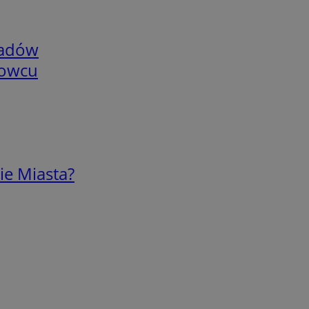
adów
nowcu
ie Miasta?