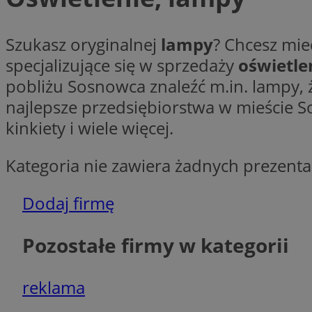
Szukasz oryginalnej
lampy
? Chcesz mie
Ni
specjalizujące się w sprzedaży
oświetle
pobliżu Sosnowca znaleźć m.in. lampy, ż
Niezbędne pliki cook
zarządzanie kontem. 
najlepsze przedsiębiorstwa w mieście 
Nazwa
kinkiety i wiele więcej.
SessID
Kategoria nie zawiera żadnych prezentac
QeSessID
MvSessID
Dodaj firmę
euds
Pozostałe firmy w kategorii
VISITOR_PRIVACY_
reklama