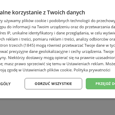
lne korzystanie z Twoich danych
rzy używamy plików cookie i podobnych technologii do przechow
ępu do informacji na Twoim urządzeniu oraz do przetwarzania 
dres IP, unikalne identyfikatory i dane przeglądania, w celu wyświ
h reklam i treści, pomiaru reklam i treści, analizy odbiorców or
tron trzecich (1845)
mogą również przetwarzać Twoje dane w tych
wać precyzyjne dane geolokalizacyjne i cechy urządzenia. Twoje
tryny. Niektórzy dostawcy mogą opierać się na prawnie uzasadnio
ie; masz prawo sprzeciwić się temu w
Ustawieniach reklam
. Może
woją zgodę w
Ustawieniach plików cookie
.
Polityka prywatności
EGÓŁY
ODRZUĆ WSZYSTKIE
PRZEJDŹ 
Wydajność
Targetowanie
Funkcjonalność
Ni