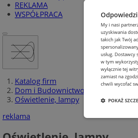
REKLAMA
WSPÓŁPRACA
Odpowiedzia
My i nasi partne
uzyskiwania dost
takich jak Twój a
spersonalizowanyc
usług.
Dostawcy s
w tym wykorzysty
wyłącznie tej wi
zamiast na zgodz
Katalog firm
chwili wycofać s
Dom i Budownictwo
Oświetlenie, lampy
POKAŻ SZCZ
reklama
Niezbędne
Oświetlenie, lampy