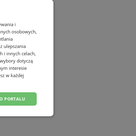
ywania i
danych osobowych,
etlania
az ulepszania
 i innych celach,
 wybory dotyczą
nym interesie
sz w każdej
DO PORTALU
esklasyfikowane