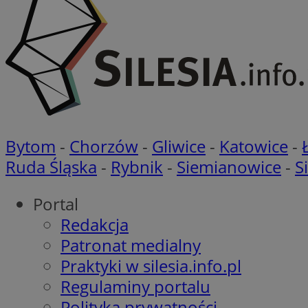
ustat_qcbmX95Xf0
_clsk
ANON_ID
__eoi
DSID
ustat_gid
__Secure-
ROLLOUT_TOKEN
Bytom
-
Chorzów
-
Gliwice
-
Katowice
-
Ruda Śląska
-
Rybnik
-
Siemianowice
-
S
_ga_7FG7N91JN8
IDE
Portal
__gpi
Redakcja
ADKUID
Patronat medialny
_ga
Praktyki w silesia.info.pl
ruds
Regulaminy portalu
Polityka prywatności