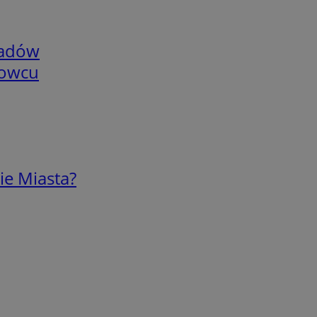
adów
nowcu
ie Miasta?