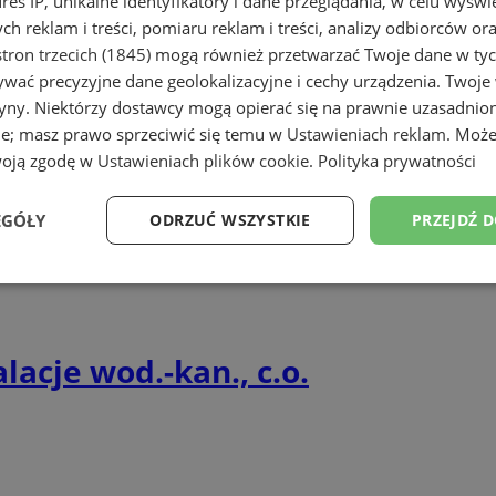
dres IP, unikalne identyfikatory i dane przeglądania, w celu wyświ
h reklam i treści, pomiaru reklam i treści, analizy odbiorców or
tron trzecich (1845)
mogą również przetwarzać Twoje dane w tych
ebujesz fachowej pomocy? Sprawdź profe
wać precyzyjne dane geolokalizacyjne i cechy urządzenia. Twoje
eście Sosnowiec. Dowiedz się więcej o
tryny. Niektórzy dostawcy mogą opierać się na prawnie uzasadnio
cja urządzeń grzewczych, wykonanie przył
ie; masz prawo sprzeciwić się temu w
Ustawieniach reklam
. Może
woją zgodę w
Ustawieniach plików cookie
.
Polityka prywatności
p ciepła w pobliżu Sosnowca.
EGÓŁY
ODRZUĆ WSZYSTKIE
PRZEJDŹ 
 i Gazu inż. Jan Wrzosek
Wydajność
Targetowanie
Funkcjonalność
Ni
acje wod.-kan., c.o.
ezbędne
Wydajność
Targetowanie
Funkcjonalność
Niesklasyfikow
ie umożliwiają korzystanie z podstawowych funkcji strony internetowej, takich jak log