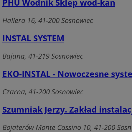
PHU Wodnik Sklep wod-kan
zarządzanie kontem. 
Nazwa
Hallera 16, 41-200 Sosnowiec
SessID
QeSessID
INSTAL SYSTEM
MvSessID
euds
Bajana, 41-219 Sosnowiec
VISITOR_PRIVACY_
EKO-INSTAL - Nowoczesne syst
Czarna, 41-200 Sosnowiec
Szumniak Jerzy. Zakład instalacj
CookieScriptConse
Bojaterów Monte Cassino 10, 41-200 Sos
__cf_bm