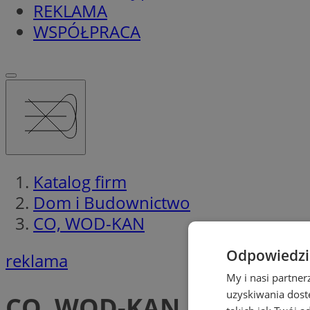
REKLAMA
WSPÓŁPRACA
Katalog firm
Dom i Budownictwo
CO, WOD-KAN
Odpowiedzia
reklama
My i nasi partne
uzyskiwania dost
CO, WOD-KAN