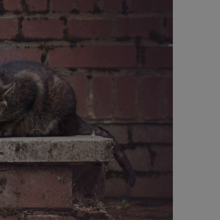
kator sesji.
kator sesji.
kator sesji.
rzechowywania
o usług śledzenia.
k zdecydował się na
acje o zgodzie
h dotyczących
itryny. Rejestruje
ści i ustawień
nie w kolejnych
nie musi ponownie
o zwiększa wygodę i
nych.
usługę Cookie-
rencji dotyczących
Jest to konieczne,
 działał poprawnie.
a ludzi i botów. Jest
ej, ponieważ
rtów na temat
ej.
a ludzi i botów. Jest