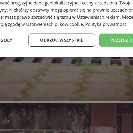
wać precyzyjne dane geolokalizacyjne i cechy urządzenia. Twoje
tryny. Niektórzy dostawcy mogą opierać się na prawnie uzasadnio
ie; masz prawo sprzeciwić się temu w
Ustawieniach reklam
. Może
woją zgodę w
Ustawieniach plików cookie
.
Polityka prywatności
EGÓŁY
ODRZUĆ WSZYSTKIE
PRZEJDŹ 
Wydajność
Targetowanie
Funkcjonalność
Ni
ezbędne
Wydajność
Targetowanie
Funkcjonalność
Niesklasyfikow
ie umożliwiają korzystanie z podstawowych funkcji strony internetowej, takich jak log
Bez niezbędnych plików cookie nie można prawidłowo korzystać ze strony internetowe
Provider
/
Okres
Opis
Domena
przechowywania