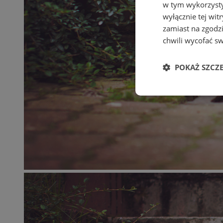
w tym wykorzysty
wyłącznie tej wi
zamiast na zgodz
chwili wycofać s
POKAŻ SZCZ
Niezbędne
Ni
Niezbędne pliki cook
zarządzanie kontem. 
Nazwa