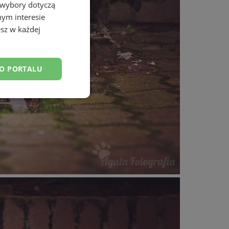
 wybory dotyczą
nym interesie
sz w każdej
DO PORTALU
esklasyfikowane
ane
owanie użytkownika i
j.