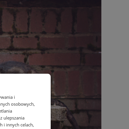
ywania i
danych osobowych,
etlania
az ulepszania
 i innych celach,