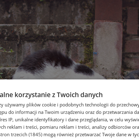
lne korzystanie z Twoich danych
rzy używamy plików cookie i podobnych technologii do przechow
ępu do informacji na Twoim urządzeniu oraz do przetwarzania 
dres IP, unikalne identyfikatory i dane przeglądania, w celu wyświ
h reklam i treści, pomiaru reklam i treści, analizy odbiorców or
tron trzecich (1845)
mogą również przetwarzać Twoje dane w tych