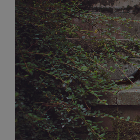
SessID
QeSessID
MvSessID
euds
VISITOR_PRIVACY_
CookieScriptConse
__cf_bm
__cf_bm