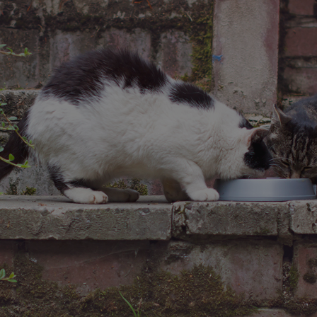
sosnowiecki.pl
1 rok
Ten plik cookie przechowuje identyfi
sosnowiecki.pl
1 rok
Ten plik cookie przechowuje identyfi
sosnowiecki.pl
1 rok
Ten plik cookie przechowuje identyfi
.rfihub.com
Sesja
Ten plik cookie jest używany do p
zgody użytkownika w odniesieniu d
Zazwyczaj rejestruje, czy użytkowni
usługi śledzenia lub reklamy.
METADATA
5 miesięcy 4
Ten plik cookie przechowuje inform
YouTube
tygodnie
użytkownika oraz jego preferencjac
.youtube.com
prywatności podczas korzystania z w
wybory dotyczące polityki prywatno
zgody, zapewniając ich przestrzega
wizytach. Dzięki temu użytkownik 
konfigurować swoich preferencji, c
zgodność z regulacjami ochrony da
nt
4 tygodnie 2 dni
Ten plik cookie jest używany przez 
CookieScript
Google Privacy Policy
Script.com do zapamiętywania prefe
sosnowiecki.pl
zgody użytkownika na pliki cookie. 
aby baner cookie Cookie-Script.com
29 minut 56
Ten plik cookie służy do rozróżniani
Cloudflare
sekund
to korzystne dla strony internetow
Inc.
umożliwia tworzenie ważnych rapo
.temu.com
korzystania z jej witryny internetow
29 minut 54
Ten plik cookie służy do rozróżniani
Cloudflare