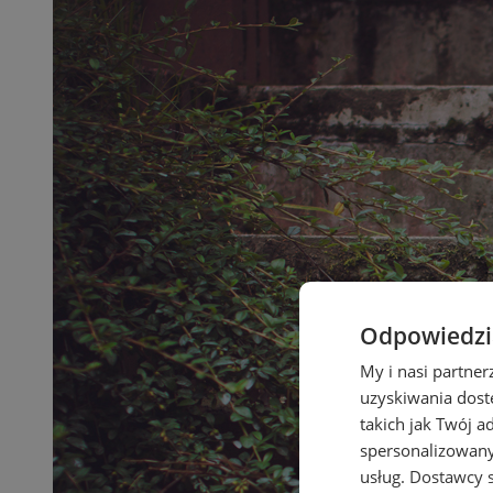
Odpowiedzia
My i nasi partne
uzyskiwania dost
takich jak Twój a
spersonalizowanyc
usług.
Dostawcy s