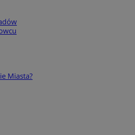
adów
nowcu
ie Miasta?