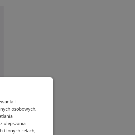
ywania i
danych osobowych,
etlania
az ulepszania
 i innych celach,