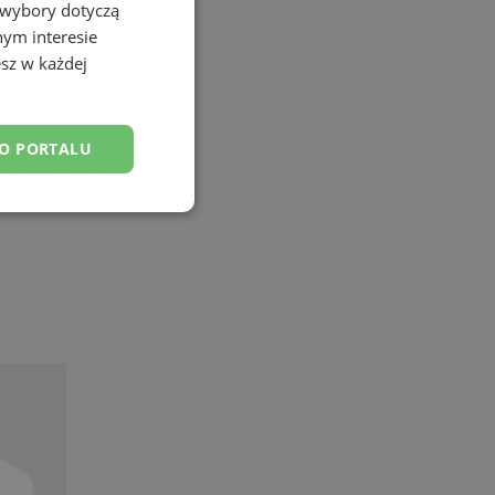
 wybory dotyczą
nym interesie
sz w każdej
DO PORTALU
esklasyfikowane
ane
owanie użytkownika i
j.