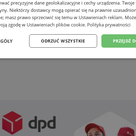
wać precyzyjne dane geolokalizacyjne i cechy urządzenia. Twoje
tryny. Niektórzy dostawcy mogą opierać się na prawnie uzasadnio
ie; masz prawo sprzeciwić się temu w
Ustawieniach reklam
. Może
woją zgodę w
Ustawieniach plików cookie
.
Polityka prywatności
EGÓŁY
ODRZUĆ WSZYSTKIE
PRZEJDŹ 
Wydajność
Targetowanie
Funkcjonalność
Ni
ezbędne
Wydajność
Targetowanie
Funkcjonalność
Niesklasyfikow
ie umożliwiają korzystanie z podstawowych funkcji strony internetowej, takich jak log
Bez niezbędnych plików cookie nie można prawidłowo korzystać ze strony internetowe
Provider
/
Okres
Opis
Domena
przechowywania