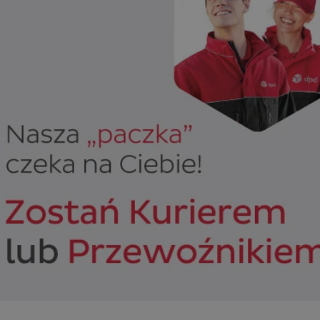
sosnowiecki.pl
1 rok
Ten plik cookie przechowuje identyfi
sosnowiecki.pl
1 rok
Ten plik cookie przechowuje identyfi
sosnowiecki.pl
1 rok
Ten plik cookie przechowuje identyfi
.rfihub.com
Sesja
Ten plik cookie jest używany do p
zgody użytkownika w odniesieniu d
Zazwyczaj rejestruje, czy użytkowni
usługi śledzenia lub reklamy.
METADATA
5 miesięcy 4
Ten plik cookie przechowuje inform
YouTube
tygodnie
użytkownika oraz jego preferencjac
.youtube.com
prywatności podczas korzystania z w
wybory dotyczące polityki prywatno
zgody, zapewniając ich przestrzega
wizytach. Dzięki temu użytkownik 
konfigurować swoich preferencji, c
zgodność z regulacjami ochrony da
nt
4 tygodnie 2 dni
Ten plik cookie jest używany przez 
CookieScript
Google Privacy Policy
Script.com do zapamiętywania prefe
sosnowiecki.pl
zgody użytkownika na pliki cookie. 
aby baner cookie Cookie-Script.com
29 minut 56
Ten plik cookie służy do rozróżniani
Cloudflare
sekund
to korzystne dla strony internetow
Inc.
umożliwia tworzenie ważnych rapo
.temu.com
korzystania z jej witryny internetow
29 minut 54
Ten plik cookie służy do rozróżniani
Cloudflare