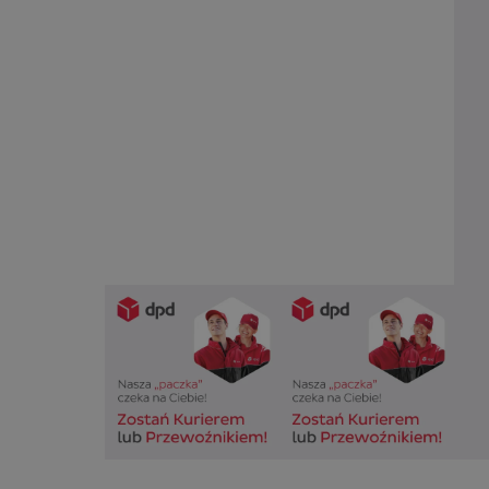
SessID
QeSessID
MvSessID
euds
VISITOR_PRIVACY_
CookieScriptConse
__cf_bm
__cf_bm