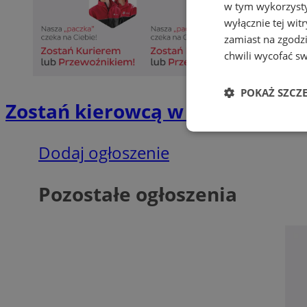
w tym wykorzysty
wyłącznie tej wi
zamiast na zgodz
chwili wycofać s
POKAŻ SZCZ
Zostań kierowcą w DPD
Niezbędne
Dodaj ogłoszenie
Pozostałe ogłoszenia
Ni
Niezbędne pliki cook
zarządzanie kontem. 
Nazwa