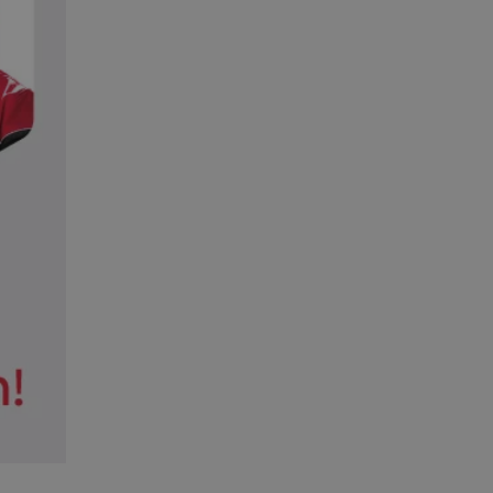
kator sesji.
kator sesji.
kator sesji.
rzechowywania
o usług śledzenia.
k zdecydował się na
acje o zgodzie
h dotyczących
itryny. Rejestruje
ści i ustawień
nie w kolejnych
nie musi ponownie
o zwiększa wygodę i
nych.
usługę Cookie-
rencji dotyczących
Jest to konieczne,
 działał poprawnie.
a ludzi i botów. Jest
ej, ponieważ
rtów na temat
ej.
a ludzi i botów. Jest