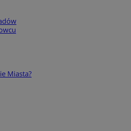
adów
nowcu
ie Miasta?