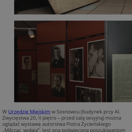
W
Urzędzie Miejskim
w Sosnowcu (budynek przy Al.
Zwycięstwa 20, II piętro – przed salą sesyjną) można
oglądać wystawę autorstwa Piotra Życieńskiego
„Milcząc, wołają”. Jest ona poświęcona poszukiwaniom