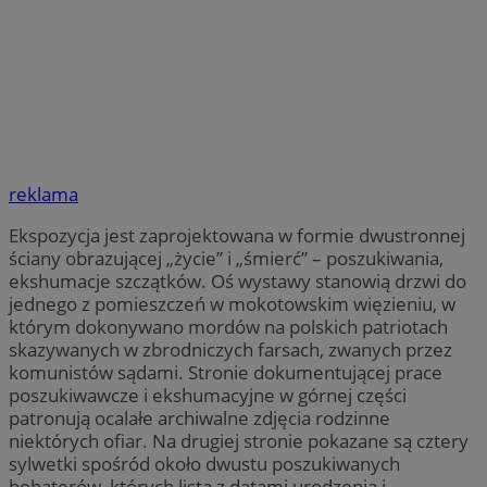
reklama
Ekspozycja jest zaprojektowana w formie dwustronnej
ściany obrazującej „życie” i „śmierć” – poszukiwania,
ekshumacje szczątków. Oś wystawy stanowią drzwi do
jednego z pomieszczeń w mokotowskim więzieniu, w
którym dokonywano mordów na polskich patriotach
skazywanych w zbrodniczych farsach, zwanych przez
komunistów sądami. Stronie dokumentującej prace
poszukiwawcze i ekshumacyjne w górnej części
patronują ocalałe archiwalne zdjęcia rodzinne
niektórych ofiar. Na drugiej stronie pokazane są cztery
sylwetki spośród około dwustu poszukiwanych
bohaterów, których lista z datami urodzenia i