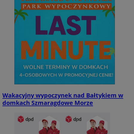
Niezbędne pliki cookie umożliwiają korzystanie z podstawowych fun
internetowej, takich jak logowanie użytkownika i zarządzanie kont
niezbędnych plików cookie nie można prawidłowo korzystać ze str
internetowej.
Provider
/
Okres
Nazwa
Domena
przechowywani
SessID
sosnowiecki.pl
1 rok
QeSessID
sosnowiecki.pl
1 rok
MvSessID
sosnowiecki.pl
1 rok
Wakacyjny wypoczynek nad Bałtykiem w
domkach Szmaragdowe Morze
euds
.rfihub.com
Sesja