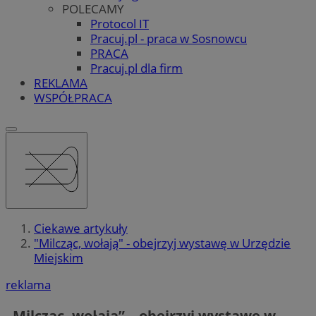
POLECAMY
Protocol IT
Pracuj.pl - praca w Sosnowcu
PRACA
Pracuj.pl dla firm
REKLAMA
WSPÓŁPRACA
Ciekawe artykuły
"Milcząc, wołają" - obejrzyj wystawę w Urzędzie
Miejskim
reklama
„Milcząc, wołają” – obejrzyj wystawę w