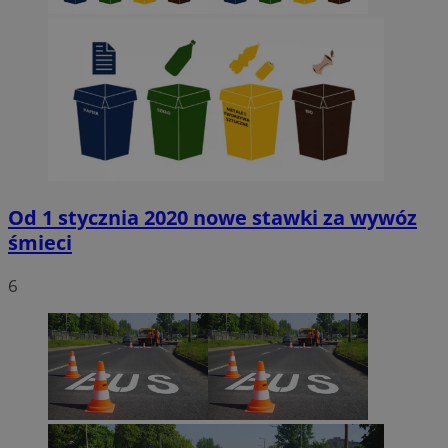
Od 1 stycznia 2020 nowe stawki za wywóz
śmieci
6