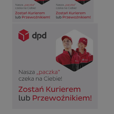
Google Privacy Policy
VISITOR_PRIVACY_METADATA
5 miesięcy 4
YouTube
tygodnie
.youtube.com