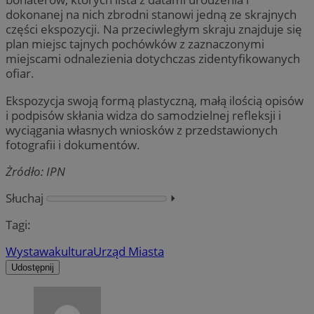
dokonanej na nich zbrodni stanowi jedną ze skrajnych
części ekspozycji. Na przeciwległym skraju znajduje się
plan miejsc tajnych pochówków z zaznaczonymi
miejscami odnalezienia dotychczas zidentyfikowanych
ofiar.
Ekspozycja swoją formą plastyczną, małą ilością opisów
i podpisów skłania widza do samodzielnej refleksji i
wyciągania własnych wniosków z przedstawionych
fotografii i dokumentów.
Żródło: IPN
Słuchaj
⏵︎
Tagi:
Wystawa
kultura
Urząd Miasta
Udostępnij