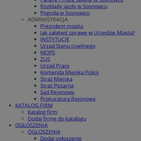
Rozkłady jazdy w Sosnowcu
Pogoda w Sosnowcu
ADMINISTRACJA
Prezydent miasta
Jak załatwić sprawę w Urzędzie Miasta?
INSTYTUCJE
Urząd Stanu cywilnego
MOPS
ZUS
Urząd Pracy
Komenda Miejska Policji
Straż Miejska
Straż Pożarna
Sąd Rejonowy
Prokuratura Rejonowa
KATALOG FIRM
Katalog firm
Dodaj firmę do katalogu
OGŁOSZENIA
OGŁOSZENIA
Dodaj ogłoszenie