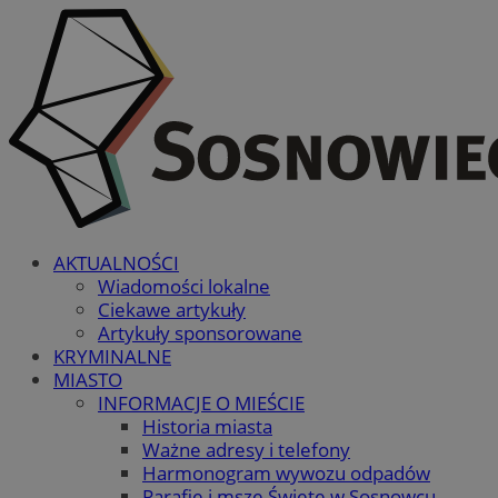
AKTUALNOŚCI
Wiadomości lokalne
Ciekawe artykuły
Artykuły sponsorowane
KRYMINALNE
MIASTO
INFORMACJE O MIEŚCIE
Historia miasta
Ważne adresy i telefony
Harmonogram wywozu odpadów
Parafie i msze Święte w Sosnowcu