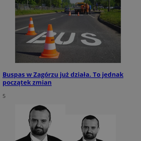
Buspas w Zagórzu już działa. To jednak
początek zmian
5