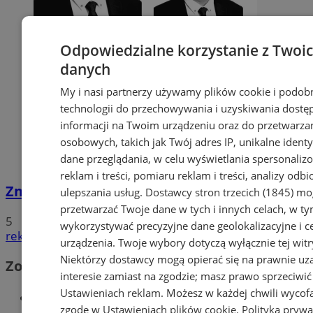
Odpowiedzialne korzystanie z Twoi
danych
My i nasi partnerzy używamy plików cookie i podob
technologii do przechowywania i uzyskiwania dostę
informacji na Twoim urządzeniu oraz do przetwarza
osobowych, takich jak Twój adres IP, unikalne identyf
dane przeglądania, w celu wyświetlania spersonali
reklam i treści, pomiaru reklam i treści, analizy odb
Zmarł Paweł Wojtusiak. Miał 36 lat
ulepszania usług.
Dostawcy stron trzecich (1845)
mog
przetwarzać Twoje dane w tych i innych celach, w t
5
wykorzystywać precyzyjne dane geolokalizacyjne i c
reklama
urządzenia. Twoje wybory dotyczą wyłącznie tej witr
Niektórzy dostawcy mogą opierać się na prawnie u
Zobacz również
interesie zamiast na zgodzie; masz prawo sprzeciwić
Ustawieniach reklam
. Możesz w każdej chwili wycof
Wiadomości kryminalne w Sosnowcu
zgodę w
Ustawieniach plików cookie
.
Polityka prywa