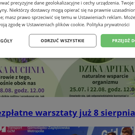
wać precyzyjne dane geolokalizacyjne i cechy urządzenia. Twoje
tryny. Niektórzy dostawcy mogą opierać się na prawnie uzasadnio
ie; masz prawo sprzeciwić się temu w
Ustawieniach reklam
. Może
woją zgodę w
Ustawieniach plików cookie
.
Polityka prywatności
EGÓŁY
ODRZUĆ WSZYSTKIE
PRZEJDŹ 
Wydajność
Targetowanie
Funkcjonalność
Ni
ezbędne
Wydajność
Targetowanie
Funkcjonalność
Niesklasyfikow
zpłatne warsztaty już 8 sierpni
ie umożliwiają korzystanie z podstawowych funkcji strony internetowej, takich jak log
Bez niezbędnych plików cookie nie można prawidłowo korzystać ze strony internetowe
Provider
/
Okres
Opis
Domena
przechowywania