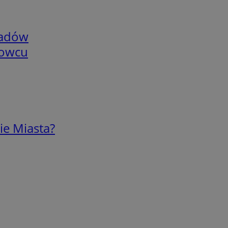
adów
nowcu
ie Miasta?