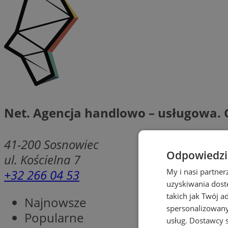
Net. Agencja handlowo – usługowa. 
41-200
Sosnowiec
Odpowiedzia
ul. Kościelna 7
+32 266 04 53
My i nasi partne
uzyskiwania dost
takich jak Twój a
Najnowsze
spersonalizowanyc
Popularne
usług.
Dostawcy s