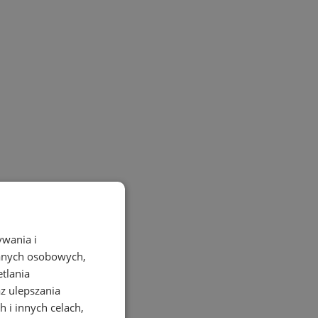
ywania i
danych osobowych,
etlania
az ulepszania
 i innych celach,