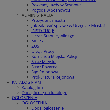
Rozkłady jazdy w Sosnowcu
Pogoda w Sosnowcu
ADMINISTRACJA
Prezydent miasta
Jak załatwić sprawę w Urzędzie Miasta?
INSTYTUCJE
Urząd Stanu cywilnego
MOPS
ZUS
Urząd Pracy
Komenda Miejska Policji
Straż Miejska
Straż Pożarna
Sąd Rejonowy
Prokuratura Rejonowa
KATALOG FIRM
Katalog firm
Dodaj firmę do katalogu
OGŁOSZENIA
OGŁOSZENIA
Dodaj ogłoszenie