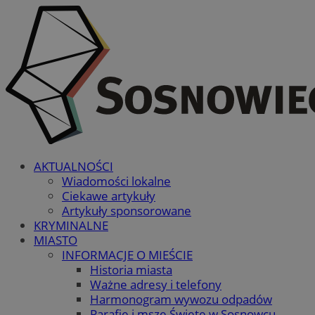
AKTUALNOŚCI
Wiadomości lokalne
Ciekawe artykuły
Artykuły sponsorowane
KRYMINALNE
MIASTO
INFORMACJE O MIEŚCIE
Historia miasta
Ważne adresy i telefony
Harmonogram wywozu odpadów
Parafie i msze Święte w Sosnowcu