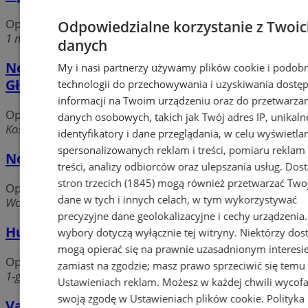
Opakowania
Odpowiedzialne korzystanie z Twoi
1 maja, 41-200 Sosnowiec
danych
Net. Agencja handlowo - usługowa.
My i nasi partnerzy używamy plików cookie i podob
Głogowski D.
technologii do przechowywania i uzyskiwania dostę
informacji na Twoim urządzeniu oraz do przetwarza
Opakowania
danych osobowych, takich jak Twój adres IP, unikaln
Kościelna 7, 41-200 Sosnowiec
identyfikatory i dane przeglądania, w celu wyświetla
spersonalizowanych reklam i treści, pomiaru reklam 
Nobud Sp. z o.o.
treści, analizy odbiorców oraz ulepszania usług.
Dos
stron trzecich (1845)
mogą również przetwarzać Two
Opakowania
dane w tych i innych celach, w tym wykorzystywać
Wojska Polskiego 23a, 41-200 Sosnowiec
precyzyjne dane geolokalizacyjne i cechy urządzenia
Hurt-fol Piotr Łaskawiec
wybory dotyczą wyłącznie tej witryny. Niektórzy do
mogą opierać się na prawnie uzasadnionym interesi
Opakowania
zamiast na zgodzie; masz prawo sprzeciwić się temu
1-go maja, 41-20 Sosnowiec
Ustawieniach reklam
. Możesz w każdej chwili wycof
swoją zgodę w
Ustawieniach plików cookie
.
Polityka
Vac-Pack-Folien sp.j. Hurtownia