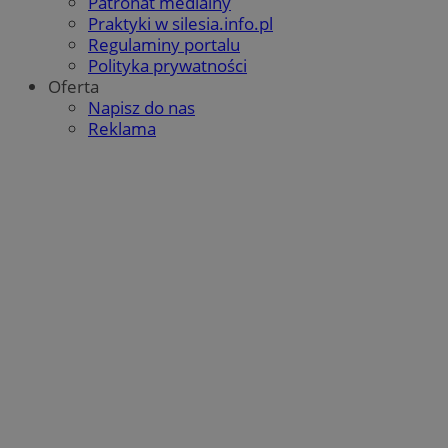
Patronat medialny
Praktyki w silesia.info.pl
Regulaminy portalu
Polityka prywatności
Oferta
Napisz do nas
Google Privacy Policy
Reklama
VISITOR_PRIVACY_METADATA
5 miesięcy 4
YouTube
tygodnie
.youtube.com