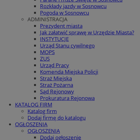
Rozkłady jazdy w Sosnowcu
Pogoda w Sosnowcu
ADMINISTRACJA
Prezydent miasta
Jak załatwić sprawę w Urzędzie Miasta?
INSTYTUCJE
Urząd Stanu cywilnego
MOPS
ZUS
Urząd Pracy
Komenda Miejska Policji
Straż Miejska
Straż Pożarna
Sąd Rejonowy
Prokuratura Rejonowa
KATALOG FIRM
Katalog firm
Dodaj firmę do katalogu
OGŁOSZENIA
OGŁOSZENIA
Dodaj ogłoszenie