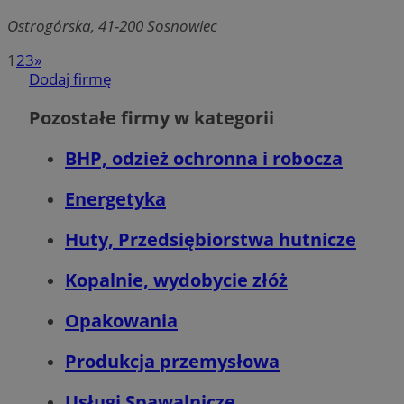
Ostrogórska, 41-200 Sosnowiec
1
2
3
»
Dodaj firmę
Pozostałe firmy w kategorii
Google Privacy Policy
VISITOR_PRIVACY_METADATA
5 miesięcy 4
YouTube
BHP, odzież ochronna i robocza
tygodnie
.youtube.com
Energetyka
Huty, Przedsiębiorstwa hutnicze
Kopalnie, wydobycie złóż
Opakowania
Produkcja przemysłowa
Usługi Spawalnicze