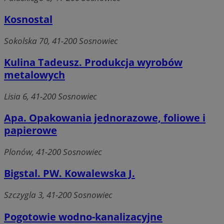
Niezbędne
Wydajność
Targetowanie
Funkcjonaln
Niesklasyfikowane
Kosnostal
Niezbędne pliki cookie umożliwiają korzystanie z podstawowych fun
Sokolska 70, 41-200 Sosnowiec
strony internetowej, takich jak logowanie użytkownika i zarządzanie
kontem. Bez niezbędnych plików cookie nie można prawidłowo korz
ze strony internetowej.
Kulina Tadeusz. Produkcja wyrobów
metalowych
Provider
/
Okres
Nazwa
Domena
przechowywani
Lisia 6, 41-200 Sosnowiec
SessID
sosnowiecki.pl
1 rok
Apa. Opakowania jednorazowe, foliowe i
papierowe
QeSessID
sosnowiecki.pl
1 rok
Plonów, 41-200 Sosnowiec
MvSessID
sosnowiecki.pl
1 rok
Bigstal. PW. Kowalewska J.
Szczygla 3, 41-200 Sosnowiec
euds
.rfihub.com
Sesja
Pogotowie wodno-kanalizacyjne