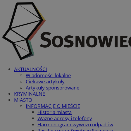
AKTUALNOŚCI
Wiadomości lokalne
Ciekawe artykuły
Artykuły sponsorowane
KRYMINALNE
MIASTO
INFORMACJE O MIEŚCIE
Historia miasta
Ważne adresy i telefony
Harmonogram wywozu odpadów
Parafie i msze Święte w Sosnowcu