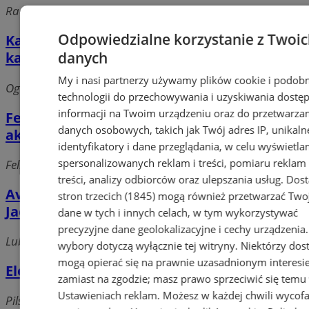
Radocha 6, 41-200 Sosnowiec
Odpowiedzialne korzystanie z Twoi
Kazimierz-Juliusz Sp. z o.o. Kopalnia węgla
danych
kamiennego
My i nasi partnerzy używamy plików cookie i podob
Ogrodowa 1, 41-200 Sosnowiec
technologii do przechowywania i uzyskiwania dostę
informacji na Twoim urządzeniu oraz do przetwarza
Feliks. Skup złomu, metali nieżelaznych i
danych osobowych, takich jak Twój adres IP, unikaln
akumulatorów. Patoła A.
identyfikatory i dane przeglądania, w celu wyświetla
spersonalizowanych reklam i treści, pomiaru reklam 
Feliks, 41-215 Sosnowiec
treści, analizy odbiorców oraz ulepszania usług.
Dos
Avics Przedsiębiorstwo Wielobranżowe
stron trzecich (1845)
mogą również przetwarzać Two
Jacek Malczewski
dane w tych i innych celach, w tym wykorzystywać
precyzyjne dane geolokalizacyjne i cechy urządzenia
Lubelska 12 /29, 41-219 Sosnowiec
wybory dotyczą wyłącznie tej witryny. Niektórzy do
mogą opierać się na prawnie uzasadnionym interesi
Elektroinstalatorstwo
zamiast na zgodzie; masz prawo sprzeciwić się temu
Ustawieniach reklam
. Możesz w każdej chwili wycof
Pilsudskiego, 41-208 Sosnowiec