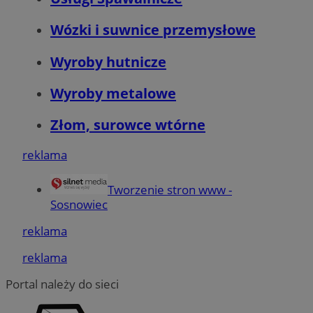
Wózki i suwnice przemysłowe
Wyroby hutnicze
Wyroby metalowe
Złom, surowce wtórne
CookieScriptConsent
4 tygodnie 2 dn
CookieScript
sosnowiecki.pl
reklama
Tworzenie stron www -
Sosnowiec
reklama
reklama
Portal należy do sieci