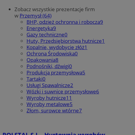
Zobacz wszystkie prezentacje firm
w
Przemysł (64)
BHP, odzież ochronna i robocza
9
Energetyka
9
Gazy techniczne
0
Huty, Przedsiębiorstwa hutnicze
1
Kopalnie, wydobycie złóż
1
Ochrona Środowiska
0
Opakowania
8
Podnośniki, dźwigi
0
Produkcja przemysłowa
5
Tartaki
0
Usługi Spawalnicze
2
Wózki i suwnice przemysłowe
6
Wyroby hutnicze
11
Wyroby metalowe
5
Złom, surowce wtórne
7
POLSTAL S.J. - Hurtownia wyrobów