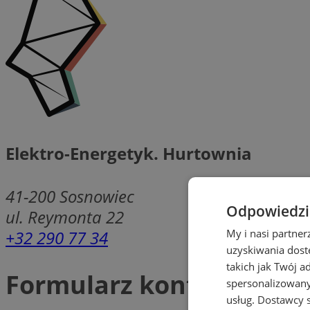
Elektro-Energetyk. Hurtownia
41-200
Sosnowiec
Odpowiedzia
ul. Reymonta 22
+32 290 77 34
My i nasi partne
uzyskiwania dost
takich jak Twój a
Formularz kontaktowy
spersonalizowanyc
usług.
Dostawcy s