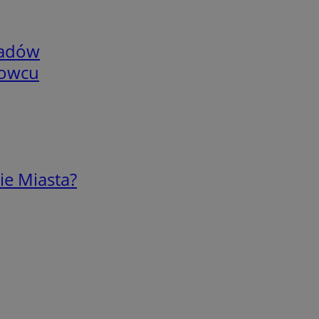
adów
nowcu
ie Miasta?