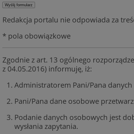
SessID
QeSessID
Redakcja portalu nie odpowiada za tre
MvSessID
euds
* pola obowiązkowe
VISITOR_PRIVACY_
Zgodnie z art. 13 ogólnego rozporządze
z 04.05.2016) informuję, iż:
Administratorem Pani/Pana danych 
CookieScriptConse
Pani/Pana dane osobowe przetwarzan
__cf_bm
Podanie danych osobowych jest do
wysłania zapytania.
__cf_bm