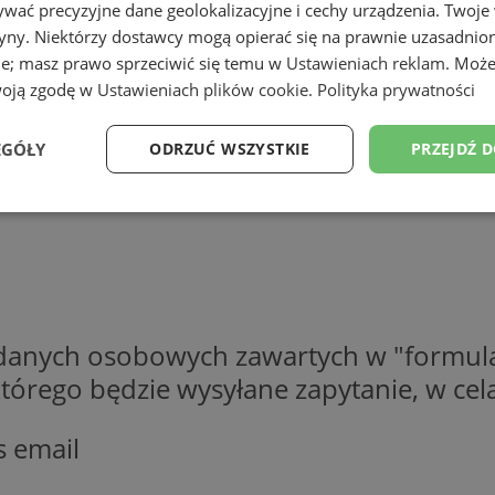
wać precyzyjne dane geolokalizacyjne i cechy urządzenia. Twoje
tryny. Niektórzy dostawcy mogą opierać się na prawnie uzasadnio
ie; masz prawo sprzeciwić się temu w
Ustawieniach reklam
. Może
woją zgodę w
Ustawieniach plików cookie
.
Polityka prywatności
EGÓŁY
ODRZUĆ WSZYSTKIE
PRZEJDŹ 
Wydajność
Targetowanie
Funkcjonalność
Ni
 danych osobowych zawartych w "formula
ezbędne
Wydajność
Targetowanie
Funkcjonalność
Niesklasyfikow
o którego będzie wysyłane zapytanie, w c
ie umożliwiają korzystanie z podstawowych funkcji strony internetowej, takich jak log
Bez niezbędnych plików cookie nie można prawidłowo korzystać ze strony internetowe
s email
Provider
/
Okres
Opis
Domena
przechowywania