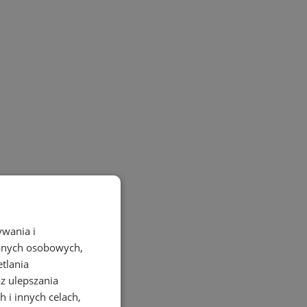
ywania i
danych osobowych,
etlania
az ulepszania
 i innych celach,