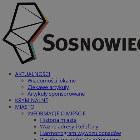
AKTUALNOŚCI
Wiadomości lokalne
Ciekawe artykuły
Artykuły sponsorowane
KRYMINALNE
MIASTO
INFORMACJE O MIEŚCIE
Historia miasta
Ważne adresy i telefony
Harmonogram wywozu odpadów
Parafie i msze Święte w Sosnowcu