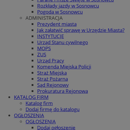
Rozkłady jazdy w Sosnowcu
Pogoda w Sosnowcu
ADMINISTRACJA
Prezydent miasta
Jak załatwić sprawę w Urzędzie Miasta?
INSTYTUCJE
Urząd Stanu cywilnego
MOPS
ZUS
Urząd Pracy
Komenda Miejska Policji
Straż Miejska
Straż Pożarna
Sąd Rejonowy
Prokuratura Rejonowa
KATALOG FIRM
Katalog firm
Dodaj firmę do katalogu
OGŁOSZENIA
OGŁOSZENIA
Dodaj ogłoszenie