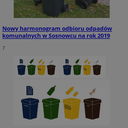
SessID
sosnowiecki.pl
1 rok
QeSessID
sosnowiecki.pl
1 rok
Nowy harmonogram odbioru odpadów
komunalnych w Sosnowcu na rok 2019
MvSessID
sosnowiecki.pl
1 rok
7
euds
.rfihub.com
Sesja
Google Privacy Policy
VISITOR_PRIVACY_METADATA
5 miesięcy 4
YouTube
tygodnie
.youtube.com