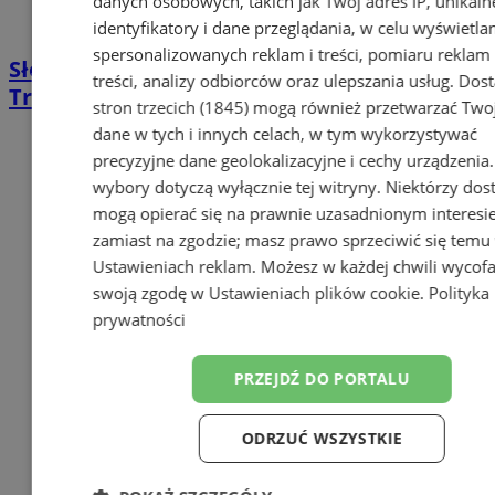
danych osobowych, takich jak Twój adres IP, unikaln
identyfikatory i dane przeglądania, w celu wyświetla
spersonalizowanych reklam i treści, pomiaru reklam 
Słowiańska biesiada opanuje Sosnowiec.
treści, analizy odbiorców oraz ulepszania usług.
Dos
Trzy dni darmowych atrakcji
stron trzecich (1845)
mogą również przetwarzać Two
dane w tych i innych celach, w tym wykorzystywać
precyzyjne dane geolokalizacyjne i cechy urządzenia
wybory dotyczą wyłącznie tej witryny. Niektórzy do
mogą opierać się na prawnie uzasadnionym interesi
zamiast na zgodzie; masz prawo sprzeciwić się temu
Ustawieniach reklam
. Możesz w każdej chwili wycof
swoją zgodę w
Ustawieniach plików cookie
.
Polityka
prywatności
PRZEJDŹ DO PORTALU
ODRZUĆ WSZYSTKIE