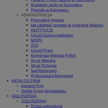
Rozkłady jazdy w Sosnowcu
Pogoda w Sosnowcu
ADMINISTRACJA
Prezydent miasta
Jak załatwić sprawę w Urzędzie Miasta?
INSTYTUCJE
Urząd Stanu cywilnego
MOPS
ZUS
Urząd Pracy
Komenda Miejska Policji
Straż Miejska
Straż Pożarna
Sąd Rejonowy
Prokuratura Rejonowa
KATALOG FIRM
Katalog firm
Dodaj firmę do katalogu
OGŁOSZENIA
OGŁOSZENIA
Dodaj ogłoszenie