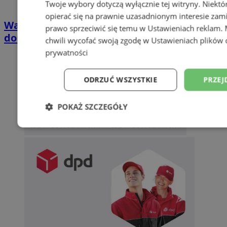
Twoje wybory dotyczą wyłącznie tej witryny. Niekt
opierać się na prawnie uzasadnionym interesie zami
Wakacyjny wypoczynek nad Bałtykiem w
prawo sprzeciwić się temu w
Ustawieniach reklam
.
domkach Szmaragdowe Morze
chwili wycofać swoją zgodę w
Ustawieniach plików 
prywatności
ODRZUĆ WSZYSTKIE
PRZEJ
POKAŻ SZCZEGÓŁY
Niezbędne
Wydajność
Targetowani
Niesklasyfikowane