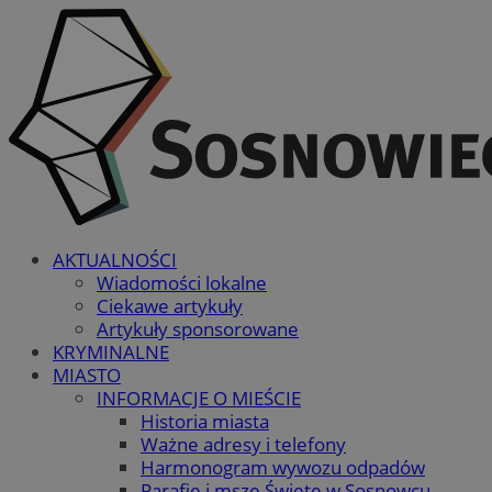
AKTUALNOŚCI
Wiadomości lokalne
Ciekawe artykuły
Artykuły sponsorowane
KRYMINALNE
MIASTO
INFORMACJE O MIEŚCIE
Historia miasta
Ważne adresy i telefony
Harmonogram wywozu odpadów
Parafie i msze Święte w Sosnowcu