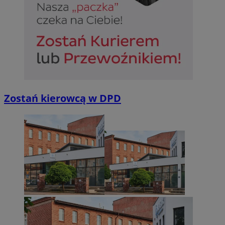
Niezbędne
Wydajność
Targetowanie
Funkcjonalno
Niezbędne pliki cookie umożliwiają korzystanie z podstawowych fun
takich jak logowanie użytkownika i zarządzanie kontem. Bez niezb
można prawidłowo korzystać ze strony internetowej.
Provider
/
Okres
Nazwa
Domena
przechowywan
SessID
sosnowiecki.pl
1 rok
Zostań kierowcą w DPD
QeSessID
sosnowiecki.pl
1 rok
MvSessID
sosnowiecki.pl
1 rok
euds
.rfihub.com
Sesja