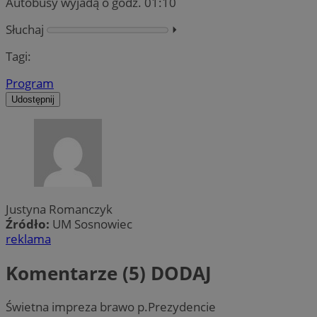
Autobusy wyjadą o godz. 01:10
Słuchaj
⏵︎
Tagi:
Program
Udostępnij
Justyna Romanczyk
Źródło:
UM Sosnowiec
reklama
Komentarze (5)
DODAJ
Świetna impreza brawo p.Prezydencie