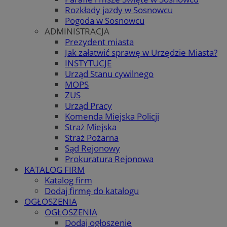
Rozkłady jazdy w Sosnowcu
Pogoda w Sosnowcu
ADMINISTRACJA
Prezydent miasta
Jak załatwić sprawę w Urzędzie Miasta?
INSTYTUCJE
Urząd Stanu cywilnego
MOPS
ZUS
Urząd Pracy
Komenda Miejska Policji
Straż Miejska
Straż Pożarna
Sąd Rejonowy
Prokuratura Rejonowa
KATALOG FIRM
Katalog firm
Dodaj firmę do katalogu
OGŁOSZENIA
OGŁOSZENIA
Dodaj ogłoszenie