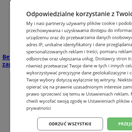
Odpowiedzialne korzystanie z Twoi
My i nasi partnerzy używamy plików cookie i podob
przechowywania i uzyskiwania dostępu do informac
urządzeniu oraz do przetwarzania danych osobowych
adres IP, unikalne identyfikatory i dane przeglądani
spersonalizowanych reklam i treści, pomiaru reklam i
Bezpłatne badania PSA w Sosnowcu. Bez
odbiorców oraz ulepszania usług.
Dostawcy stron tr
zapisów już 8 sierpnia
również przetwarzać Twoje dane w tych i innych cel
wykorzystywać precyzyjne dane geolokalizacyjne i c
Twoje wybory dotyczą wyłącznie tej witryny. Niekt
opierać się na prawnie uzasadnionym interesie zami
prawo sprzeciwić się temu w
Ustawieniach reklam
.
chwili wycofać swoją zgodę w
Ustawieniach plików 
prywatności
ODRZUĆ WSZYSTKIE
PRZEJ