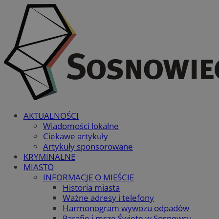
AKTUALNOŚCI
Wiadomości lokalne
Ciekawe artykuły
Artykuły sponsorowane
KRYMINALNE
MIASTO
INFORMACJE O MIEŚCIE
Historia miasta
Ważne adresy i telefony
Harmonogram wywozu odpadów
Parafie i msze Święte w Sosnowcu