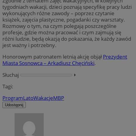
Zgodnie z tematem zajęć wakacyjnych, w kolejnych
tygodniach wakacji, dzieci poznają specyfikę pracy ludzi
wykonujących różne zawody – poprzez czytanie
książek, zajęcia plastyczne, pogadanki czy warsztaty.
Rozmowy o tym, na czym polegają poszczególne
profesje, gdzie można pracować i czym zajmują się
różni ludzie, będą okazją do pokazania, że każdy zawód
jest ważny i potrzebny.
Honorowym patronatem letnią akcję objął
Prezydent
Miasta Sosnowca – Arkadiusz Chęciński
.
Słuchaj
⏵︎
Tagi:
Program
Lato
Wakacje
MBP
Udostępnij