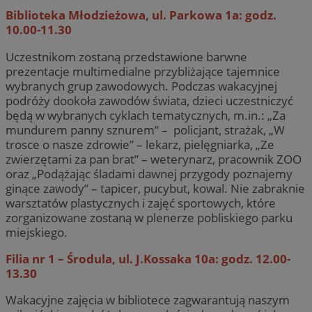
Biblioteka Młodzieżowa, ul. Parkowa 1a: godz.
10.00-11.30
Uczestnikom zostaną przedstawione barwne
prezentacje multimedialne przybliżające tajemnice
wybranych grup zawodowych. Podczas wakacyjnej
podróży dookoła zawodów świata, dzieci uczestniczyć
będą w wybranych cyklach tematycznych, m.in.: „Za
mundurem panny sznurem” – policjant, strażak, „W
trosce o nasze zdrowie” – lekarz, pielęgniarka, „Ze
zwierzętami za pan brat” – weterynarz, pracownik ZOO
oraz „Podążając śladami dawnej przygody poznajemy
ginące zawody” – tapicer, pucybut, kowal. Nie zabraknie
warsztatów plastycznych i zajęć sportowych, które
zorganizowane zostaną w plenerze pobliskiego parku
miejskiego.
Filia nr 1 – Środula, ul. J.Kossaka 10a: godz. 12.00-
13.30
Wakacyjne zajęcia w bibliotece zagwarantują naszym