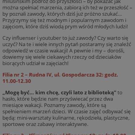
milusińskim podróż do przyszłości – by pokazać jak
można spełniać marzenia, zabiorą ich też w przeszłość –
by poznali zawody, których dziś już próżno szukać…
Przyjrzymy się też modnym i popularnym zawodom i
zajęciom, które dziś wiodą prym wśród młodych ludzi!
Czy influenser i youtuber to już zawody? Czy warto się
uczyć? Na te i wiele innych pytań postaramy się znaleźć
odpowiedź w czasie wakacji! A pewnie i my – dorośli,
dowiemy się wiele ciekawych rzeczy od dzieciaków
biorących udział w zajęciach!
Filia nr 2 – Rudna IV, ul. Gospodarcza 32: godz.
11.00-12.30
„Mogę być… kim chcę, czyli lato z biblioteką”
to
hasło, które będzie nam przyświecać przez dwa
miesiące wakacji. Poznamy zawody, które są
spełnieniem marzeń dzieci. W czasie zajęć odbywać się
będą: mini-warsztaty kulinarne, rękodzieła, plastyczne,
sportowe oraz zabawy interaktywne.