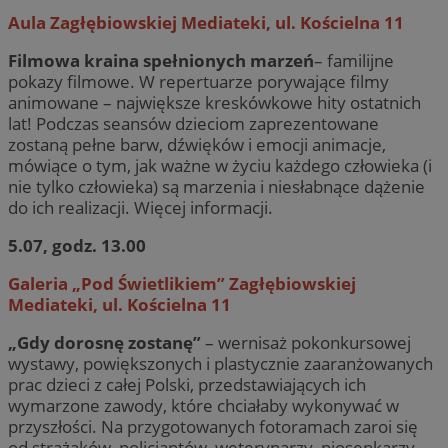
Aula Zagłębiowskiej Mediateki, ul. Kościelna 11
Filmowa kraina spełnionych marzeń
– familijne
pokazy filmowe. W repertuarze porywające filmy
animowane – największe kreskówkowe hity ostatnich
lat! Podczas seansów dzieciom zaprezentowane
zostaną pełne barw, dźwięków i emocji animacje,
mówiące o tym, jak ważne w życiu każdego człowieka (i
nie tylko człowieka) są marzenia i niesłabnące dążenie
do ich realizacji. Więcej informacji.
5.07, godz. 13.00
Galeria „Pod Świetlikiem” Zagłębiowskiej
Mediateki, ul. Kościelna 11
„Gdy dorosnę zostanę”
– wernisaż pokonkursowej
wystawy, powiększonych i plastycznie zaaranżowanych
prac dzieci z całej Polski, przedstawiających ich
wymarzone zawody, które chciałaby wykonywać w
przyszłości. Na przygotowanych fotoramach zaroi się
od strażaków, policjantów, weterynarzy, piosenkarzy