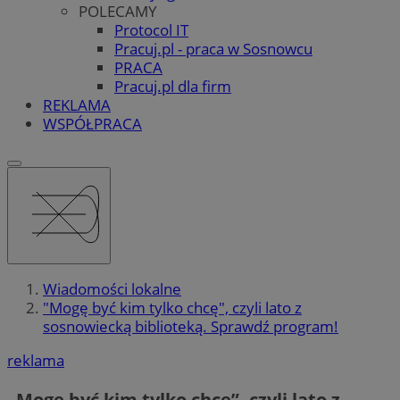
POLECAMY
Protocol IT
Pracuj.pl - praca w Sosnowcu
PRACA
Pracuj.pl dla firm
REKLAMA
WSPÓŁPRACA
Wiadomości lokalne
"Mogę być kim tylko chcę", czyli lato z
sosnowiecką biblioteką. Sprawdź program!
reklama
„Mogę być kim tylko chcę”, czyli lato z