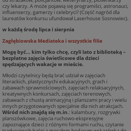
czy lekarzy. A może pojawią się programiści, astronauci,
influenserzy, gamerzy i celebryci? (Część nagród dla
laureatów konkursu ufundował Laserhouse Sosnowiec).
w każdą środę lipca i sierpnia
Zagłębiowska Mediateka i wszystkie filie
Mogę być… kim tylko chcę, czyli lato z biblioteką –
bezpłatne zajęcia świetlicowe dla dzieci
spędzających wakacje w mieście.
Młodzi czytelnicy będą brać udział w zajęciach
literackich, plastycznychi edukacyjnych, grach i
zabawach sprawnościowych, zajęciach relaksacyjnych,
kreatywnych konkursach, zajęciach terenowych,
zabawach z chustą animacyjną i planszami pracy i wielu
innych przygotowanych specjalnie dla nich atrakcjach.
Wśród nich znajdą się m.in
.: kalambury, rozgrywki
planszówkowe, zajęcia ruchowo-ekspresyjne
zapoznające dzieci z różnymi formami ruchu, czytanie
tradycyjnych baśni z morałem będącym wskazówką do