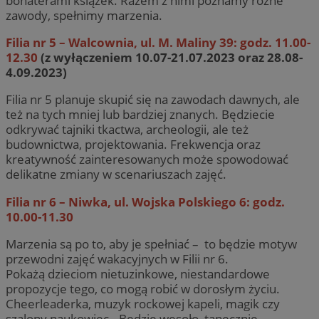
bohaterami książek. Razem z nimi poznamy różne
zawody, spełnimy marzenia.
Filia nr 5 – Walcownia, ul. M. Maliny 39: godz. 11.00-
12.30
(z wyłączeniem 10.07-21.07.2023 oraz 28.08-
4.09.2023)
Filia nr 5 planuje skupić się na zawodach dawnych, ale
też na tych mniej lub bardziej znanych. Będziecie
odkrywać tajniki tkactwa, archeologii, ale też
budownictwa, projektowania. Frekwencja oraz
kreatywność zainteresowanych może spowodować
delikatne zmiany w scenariuszach zajęć.
Filia nr 6 – Niwka, ul. Wojska Polskiego 6: godz.
10.00-11.30
Marzenia są po to, aby je spełniać – to będzie motyw
przewodni zajęć wakacyjnych w Filii nr 6.
Pokażą dzieciom nietuzinkowe, niestandardowe
propozycje tego, co mogą robić w dorosłym życiu.
Cheerleaderka, muzyk rockowej kapeli, magik czy
szalony naukowiec.. Będzie wesoło, tanecznie,