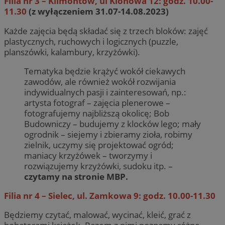
Filia nr 3 – Klimontów, ul Klonowa 12: godz. 10.00-
11.30
(z wyłączeniem 31.07-14.08.2023)
Każde zajęcia będą składać się z trzech bloków: zajęć
plastycznych, ruchowych i logicznych (puzzle,
planszówki, kalambury, krzyżówki).
Tematyka będzie krążyć wokół ciekawych
zawodów, ale również wokół rozwijania
indywidualnych pasji i zainteresowań, np.:
artysta fotograf – zajęcia plenerowe –
fotografujemy najbliższą okolicę; Bob
Budowniczy – budujemy z klocków lego; mały
ogrodnik – siejemy i zbieramy zioła, robimy
zielnik, uczymy się projektować ogród;
maniacy krzyżówek – tworzymy i
rozwiązujemy krzyżówki, sudoku itp. –
czytamy na stronie MBP.
Filia nr 4 – Sielec, ul. Zamkowa 9: godz. 10.00-11.30
Będziemy czytać, malować, wycinać, kleić, grać z