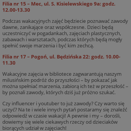
Filia nr 15 – Mec, ul. S. Kisielewskiego 9a: godz.
12.00-13.30
Podczas wakacyjnych zajęć będziecie poznawać zawody
dawne, zanikające oraz współczesne. Dzieci będą
uczestniczyć w pogadankach, zajęciach plastycznych,
zabawach i warsztatach, podczas których będą mogły
spełnić swoje marzenia i być kim zechcą.
Filia nr 17 – Pogoń, ul. Będzińska 22: godz. 10.00-
11.30
Wakacyjne zajęcia w bibliotece zagwarantują naszym
milusińskim podróż do przyszłości – by pokazać jak
można spełniać marzenia, zabiorą ich też w przeszłość –
by poznali zawody, których dziś już próżno szukać.
Czy influencer i youtuber to już zawody? Czy warto się
uczyć? Na te i wiele innych pytań postaramy się znaleźć
odpowiedź w czasie wakacji! A pewnie i my – dorośli,
dowiemy się wiele ciekawych rzeczy od dzieciaków
biorących udział w zajęciach!