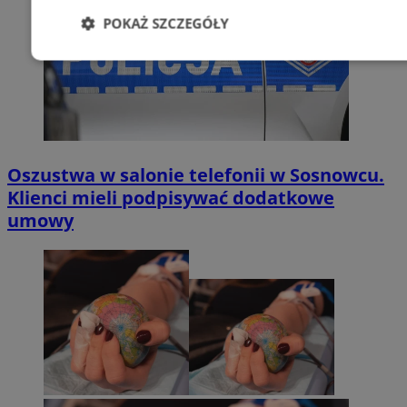
POKAŻ SZCZEGÓŁY
Niezbędne
Wydajność
Targetowani
Niesklasyfikowane
Oszustwa w salonie telefonii w Sosnowcu.
Klienci mieli podpisywać dodatkowe
umowy
Niezbędne
Wydajność
Targetowanie
Funkcjonalno
Niezbędne pliki cookie umożliwiają korzystanie z podstawowych fun
takich jak logowanie użytkownika i zarządzanie kontem. Bez niezb
można prawidłowo korzystać ze strony internetowej.
Provider
/
Okres
Nazwa
Domena
przechowywan
SessID
sosnowiecki.pl
1 rok