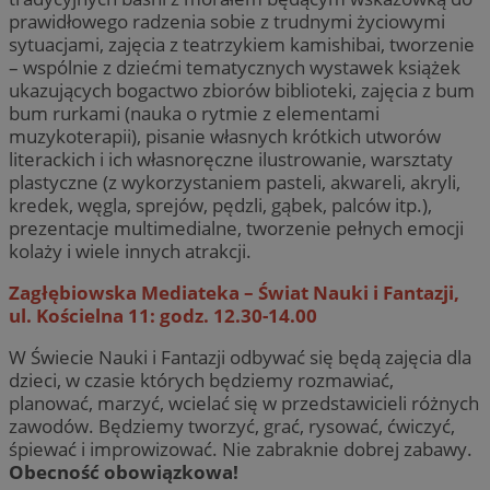
prawidłowego radzenia sobie z trudnymi życiowymi
sytuacjami, zajęcia z teatrzykiem kamishibai, tworzenie
– wspólnie z dziećmi tematycznych wystawek książek
ukazujących bogactwo zbiorów biblioteki, zajęcia z bum
bum rurkami (nauka o rytmie z elementami
muzykoterapii), pisanie własnych krótkich utworów
literackich i ich własnoręczne ilustrowanie, warsztaty
plastyczne (z wykorzystaniem pasteli, akwareli, akryli,
kredek, węgla, sprejów, pędzli, gąbek, palców itp.),
prezentacje multimedialne, tworzenie pełnych emocji
kolaży i wiele innych atrakcji.
Zagłębiowska Mediateka – Świat Nauki i Fantazji,
ul. Kościelna 11: godz. 12.30-14.00
W Świecie Nauki i Fantazji odbywać się będą zajęcia dla
dzieci, w czasie których będziemy rozmawiać,
planować, marzyć, wcielać się w przedstawicieli różnych
zawodów. Będziemy tworzyć, grać, rysować, ćwiczyć,
śpiewać i improwizować. Nie zabraknie dobrej zabawy.
Obecność obowiązkowa!