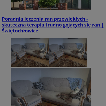
tygodnie
.youtube.com
Poradnia leczenia ran przewlekłych -
skuteczna terapia trudno gojących się ran |
Świętochłowice
CookieScriptConsent
4 tygodnie 2 d
CookieScript
sosnowiecki.pl