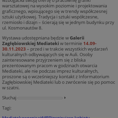
wzbogaciła swoją ofertę o pracownię grafiki
warsztatowej na wysokim poziomie i projektowania
graficznego, wpisującego się w trendy współczesnej
sztuki użytkowej. Tradycja i sztuki współczesne,
rzemiosło i dizajn – ścierają się w jednym budynku przy
ul. Kosmonautów 8.
Wystawa udostępniana będzie w
Galerii
Zagłębiowskiej Mediateki
w terminie
14.09-
30.11.2023
– przed i w trakcie wszystkich wydarzeń
kulturalnych odbywających się w Auli. Osoby
zainteresowane przyjrzeniem się z bliska
prezentowanym pracom w godzinach otwarcia
Mediateki, ale nie podczas imprez kulturalnych,
proszone są o wcześniejszy kontakt z Informatorium
Zagłębiowskiej Mediateki lub o zwrócenie się po pomoc
w szatni.
Słuchaj
⏵︎
Tagi:
Mediateka
wernisaż
MBP
inspirujące kobiety