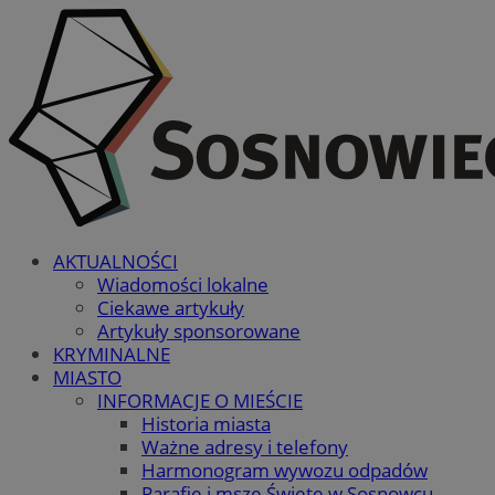
AKTUALNOŚCI
Wiadomości lokalne
Ciekawe artykuły
Artykuły sponsorowane
KRYMINALNE
MIASTO
INFORMACJE O MIEŚCIE
Historia miasta
Ważne adresy i telefony
Harmonogram wywozu odpadów
Parafie i msze Święte w Sosnowcu