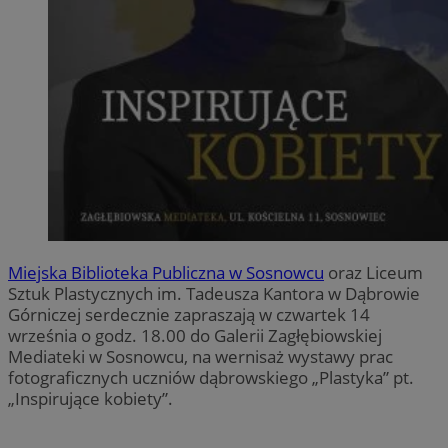
Miejska Biblioteka Publiczna w Sosnowcu
oraz Liceum
Sztuk Plastycznych im. Tadeusza Kantora w Dąbrowie
Górniczej serdecznie zapraszają w czwartek 14
września o godz. 18.00 do Galerii Zagłębiowskiej
Mediateki w Sosnowcu, na wernisaż wystawy prac
fotograficznych uczniów dąbrowskiego „Plastyka” pt.
„Inspirujące kobiety”.