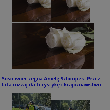
Sosnowiec żegna Anielę Szlompek. Przez
lata rozwijała turystykę i krajoznawstwo