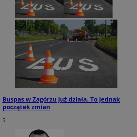
Buspas w Zagórzu już działa. To jednak
początek zmian
5