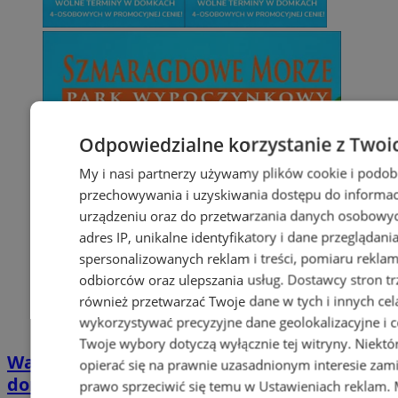
Odpowiedzialne korzystanie z Twoi
My i nasi partnerzy używamy plików cookie i podob
przechowywania i uzyskiwania dostępu do informac
urządzeniu oraz do przetwarzania danych osobowych
adres IP, unikalne identyfikatory i dane przeglądani
spersonalizowanych reklam i treści, pomiaru reklam i
odbiorców oraz ulepszania usług.
Dostawcy stron tr
również przetwarzać Twoje dane w tych i innych cel
wykorzystywać precyzyjne dane geolokalizacyjne i c
Twoje wybory dotyczą wyłącznie tej witryny. Niekt
Wakacyjny wypoczynek nad Bałtykiem w
opierać się na prawnie uzasadnionym interesie zami
domkach Szmaragdowe Morze
prawo sprzeciwić się temu w
Ustawieniach reklam
.