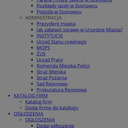
Rozkłady jazdy w Sosnowcu
Pogoda w Sosnowcu
ADMINISTRACJA
Prezydent miasta
Jak załatwić sprawę w Urzędzie Miasta?
INSTYTUCJE
Urząd Stanu cywilnego
MOPS
ZUS
Urząd Pracy
Komenda Miejska Policji
Straż Miejska
Straż Pożarna
Sąd Rejonowy
Prokuratura Rejonowa
KATALOG FIRM
Katalog firm
Dodaj firmę do katalogu
OGŁOSZENIA
OGŁOSZENIA
Dodaj ogłoszenie