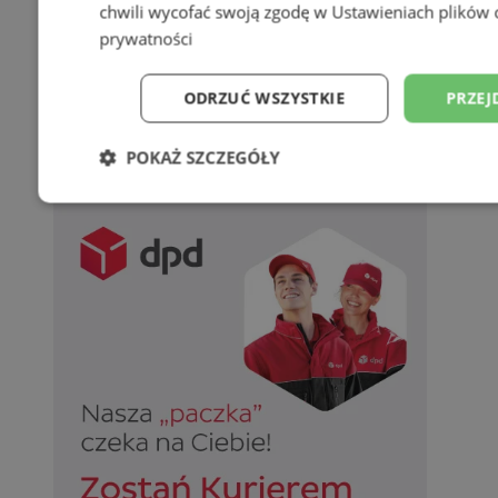
chwili wycofać swoją zgodę w
Ustawieniach plików 
prywatności
ODRZUĆ WSZYSTKIE
PRZEJ
POKAŻ SZCZEGÓŁY
Niezbędne
Wydajność
Targetowani
Niesklasyfikowane
Niezbędne
Wydajność
Targetowanie
Funkcjonalno
Niezbędne pliki cookie umożliwiają korzystanie z podstawowych fun