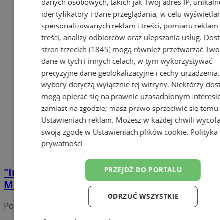
danych osobowych, takich jak Twój adres IP, unikaln
identyfikatory i dane przeglądania, w celu wyświetla
spersonalizowanych reklam i treści, pomiaru reklam 
treści, analizy odbiorców oraz ulepszania usług.
Dos
stron trzecich (1845)
mogą również przetwarzać Two
dane w tych i innych celach, w tym wykorzystywać
precyzyjne dane geolokalizacyjne i cechy urządzenia
wybory dotyczą wyłącznie tej witryny. Niektórzy do
mogą opierać się na prawnie uzasadnionym interesi
zamiast na zgodzie; masz prawo sprzeciwić się temu
Ustawieniach reklam
. Możesz w każdej chwili wycof
swoją zgodę w
Ustawieniach plików cookie
.
Polityka
prywatności
PRZEJDŹ DO PORTALU
"Inspirujące kobiety" w Zagłębiowskiej
Mediatece. Wernisaż w Sosnowcu
ODRZUĆ WSZYSTKIE
Portal należy do sieci