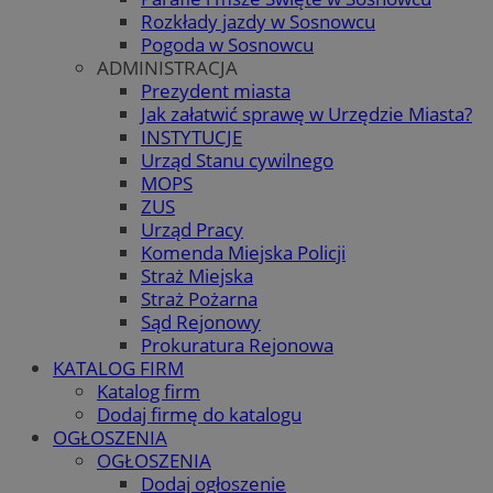
Rozkłady jazdy w Sosnowcu
Pogoda w Sosnowcu
ADMINISTRACJA
Prezydent miasta
Jak załatwić sprawę w Urzędzie Miasta?
INSTYTUCJE
Urząd Stanu cywilnego
MOPS
ZUS
Urząd Pracy
Komenda Miejska Policji
Straż Miejska
Straż Pożarna
Sąd Rejonowy
Prokuratura Rejonowa
KATALOG FIRM
Katalog firm
Dodaj firmę do katalogu
OGŁOSZENIA
OGŁOSZENIA
Dodaj ogłoszenie