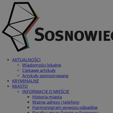
AKTUALNOŚCI
Wiadomości lokalne
Ciekawe artykuły
Artykuły sponsorowane
KRYMINALNE
MIASTO
INFORMACJE O MIEŚCIE
Historia miasta
Ważne adresy i telefony
Harmonogram wywozu odpadów
Parafie i msze Święte w Sosnowcu