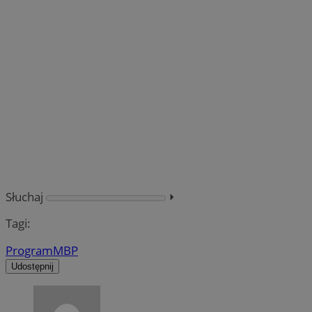
Słuchaj
⏵︎
Tagi:
Program
MBP
Udostępnij