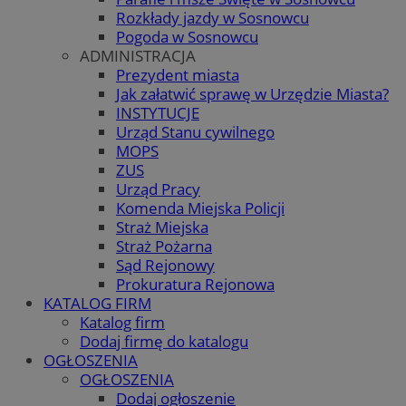
Rozkłady jazdy w Sosnowcu
Pogoda w Sosnowcu
ADMINISTRACJA
Prezydent miasta
Jak załatwić sprawę w Urzędzie Miasta?
INSTYTUCJE
Urząd Stanu cywilnego
MOPS
ZUS
Urząd Pracy
Komenda Miejska Policji
Straż Miejska
Straż Pożarna
Sąd Rejonowy
Prokuratura Rejonowa
KATALOG FIRM
Katalog firm
Dodaj firmę do katalogu
OGŁOSZENIA
OGŁOSZENIA
Dodaj ogłoszenie