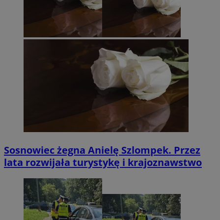
Sosnowiec żegna Anielę Szlompek. Przez
lata rozwijała turystykę i krajoznawstwo