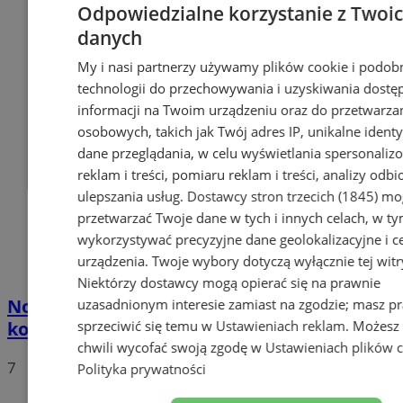
Odpowiedzialne korzystanie z Twoi
danych
My i nasi partnerzy używamy plików cookie i podob
technologii do przechowywania i uzyskiwania dostę
informacji na Twoim urządzeniu oraz do przetwarza
osobowych, takich jak Twój adres IP, unikalne identyf
dane przeglądania, w celu wyświetlania spersonali
reklam i treści, pomiaru reklam i treści, analizy odb
ulepszania usług.
Dostawcy stron trzecich (1845)
mog
przetwarzać Twoje dane w tych i innych celach, w t
wykorzystywać precyzyjne dane geolokalizacyjne i c
urządzenia. Twoje wybory dotyczą wyłącznie tej witr
Niektórzy dostawcy mogą opierać się na prawnie
Nowy harmonogram odbioru odpadów
uzasadnionym interesie zamiast na zgodzie; masz p
sprzeciwić się temu w
Ustawieniach reklam
. Możesz
komunalnych w Sosnowcu na rok 2019
chwili wycofać swoją zgodę w
Ustawieniach plików 
7
Polityka prywatności