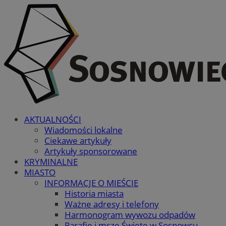
AKTUALNOŚCI
Wiadomości lokalne
Ciekawe artykuły
Artykuły sponsorowane
KRYMINALNE
MIASTO
INFORMACJE O MIEŚCIE
Historia miasta
Ważne adresy i telefony
Harmonogram wywozu odpadów
Parafie i msze Święte w Sosnowcu