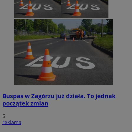
Google Privacy Policy
VISITOR_PRIVACY_METADATA
5 miesięcy 4
YouTube
tygodnie
.youtube.com
Buspas w Zagórzu już działa. To jednak
początek zmian
5
reklama