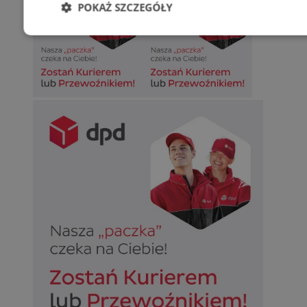
POKAŻ SZCZEGÓŁY
Niezbędne
Wydajność
Targetowani
Niesklasyfikowane
Niezbędne
Wydajność
Targetowanie
Funkcjonalno
Niezbędne pliki cookie umożliwiają korzystanie z podstawowych fun
takich jak logowanie użytkownika i zarządzanie kontem. Bez niezb
można prawidłowo korzystać ze strony internetowej.
Provider
/
Okres
Nazwa
Domena
przechowywan
SessID
sosnowiecki.pl
1 rok