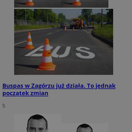
Buspas w Zagórzu już działa. To jednak
początek zmian
5