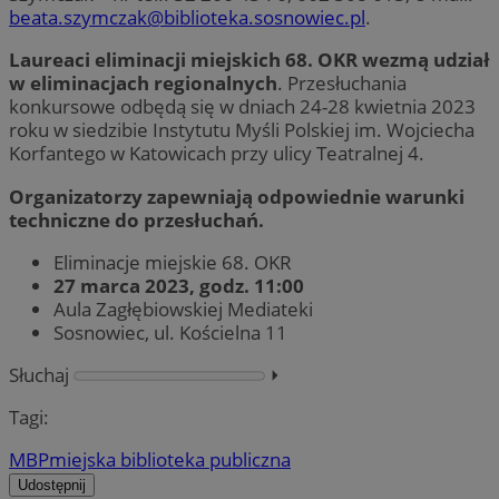
beata.szymczak@biblioteka.sosnowiec.pl
.
Laureaci eliminacji miejskich 68. OKR wezmą udział
w eliminacjach regionalnych
. Przesłuchania
konkursowe odbędą się w dniach 24-28 kwietnia 2023
roku w siedzibie Instytutu Myśli Polskiej im. Wojciecha
Korfantego w Katowicach przy ulicy Teatralnej 4.
Organizatorzy zapewniają odpowiednie warunki
techniczne do przesłuchań.
Eliminacje miejskie 68. OKR
27 marca 2023, godz. 11:00
Aula Zagłębiowskiej Mediateki
Sosnowiec, ul. Kościelna 11
Słuchaj
⏵︎
Tagi:
MBP
miejska biblioteka publiczna
Udostępnij