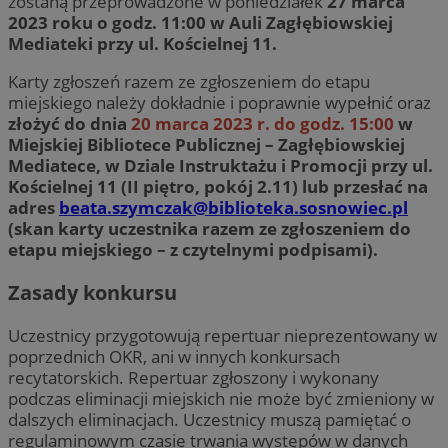
zostaną przeprowadzone w poniedziałek
27 marca
2023 roku o godz. 11:00 w Auli Zagłębiowskiej
Mediateki przy ul. Kościelnej 11.
Karty zgłoszeń razem ze zgłoszeniem do etapu
miejskiego należy dokładnie i poprawnie wypełnić oraz
złożyć do dnia
20 marca 2023 r. do godz. 15:00
w
Miejskiej Bibliotece Publicznej – Zagłębiowskiej
Mediatece, w Dziale Instruktażu i Promocji przy ul.
Kościelnej 11 (II piętro, pokój 2.11) lub przesłać na
adres
beata.szymczak@biblioteka.sosnowiec.pl
(skan karty uczestnika razem ze zgłoszeniem do
etapu miejskiego – z czytelnymi podpisami).
Zasady konkursu
Uczestnicy przygotowują repertuar nieprezentowany w
poprzednich OKR, ani w innych konkursach
recytatorskich. Repertuar zgłoszony i wykonany
podczas eliminacji miejskich nie może być zmieniony w
dalszych eliminacjach. Uczestnicy muszą pamiętać o
regulaminowym czasie trwania występów w danych