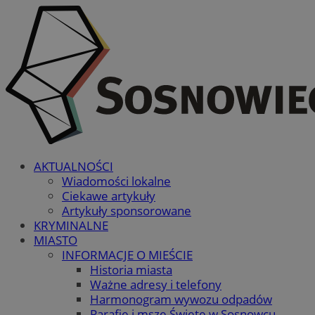
AKTUALNOŚCI
Wiadomości lokalne
Ciekawe artykuły
Artykuły sponsorowane
KRYMINALNE
MIASTO
INFORMACJE O MIEŚCIE
Historia miasta
Ważne adresy i telefony
Harmonogram wywozu odpadów
Parafie i msze Święte w Sosnowcu