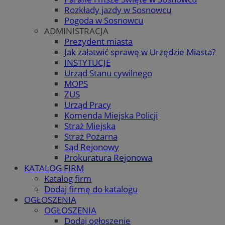
Rozkłady jazdy w Sosnowcu
Pogoda w Sosnowcu
ADMINISTRACJA
Prezydent miasta
Jak załatwić sprawę w Urzędzie Miasta?
INSTYTUCJE
Urząd Stanu cywilnego
MOPS
ZUS
Urząd Pracy
Komenda Miejska Policji
Straż Miejska
Straż Pożarna
Sąd Rejonowy
Prokuratura Rejonowa
KATALOG FIRM
Katalog firm
Dodaj firmę do katalogu
OGŁOSZENIA
OGŁOSZENIA
Dodaj ogłoszenie