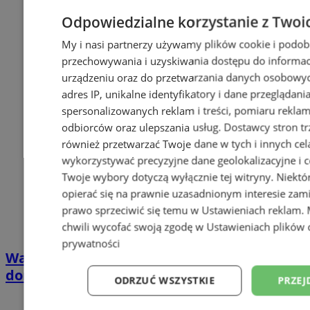
Odpowiedzialne korzystanie z Twoi
My i nasi partnerzy używamy plików cookie i podob
przechowywania i uzyskiwania dostępu do informac
urządzeniu oraz do przetwarzania danych osobowych
adres IP, unikalne identyfikatory i dane przeglądani
spersonalizowanych reklam i treści, pomiaru reklam i
odbiorców oraz ulepszania usług.
Dostawcy stron tr
również przetwarzać Twoje dane w tych i innych cel
wykorzystywać precyzyjne dane geolokalizacyjne i c
Twoje wybory dotyczą wyłącznie tej witryny. Niekt
opierać się na prawnie uzasadnionym interesie zami
prawo sprzeciwić się temu w
Ustawieniach reklam
.
chwili wycofać swoją zgodę w
Ustawieniach plików 
prywatności
Wakacyjny wypoczynek nad Bałtykiem w
domkach Szmaragdowe Morze
ODRZUĆ WSZYSTKIE
PRZEJ