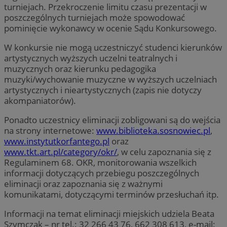
turniejach. Przekroczenie limitu czasu prezentacji w
poszczególnych turniejach może spowodować
pominięcie wykonawcy w ocenie Sądu Konkursowego.
W konkursie nie mogą uczestniczyć studenci kierunków
artystycznych wyższych uczelni teatralnych i
muzycznych oraz kierunku pedagogika
muzyki/wychowanie muzyczne w wyższych uczelniach
artystycznych i nieartystycznych (zapis nie dotyczy
akompaniatorów).
Ponadto uczestnicy eliminacji zobligowani są do wejścia
na strony internetowe:
www.biblioteka.sosnowiec.pl
,
www.instytutkorfantego.pl
oraz
www.tkt.art.pl/category/okr/
, w celu zapoznania się z
Regulaminem 68. OKR, monitorowania wszelkich
informacji dotyczących przebiegu poszczególnych
eliminacji oraz zapoznania się z ważnymi
komunikatami, dotyczącymi terminów przesłuchań itp.
Informacji na temat eliminacji miejskich udziela Beata
Szymczak – nr tel.: 32 266 43 76, 662 308 613, e-mail: