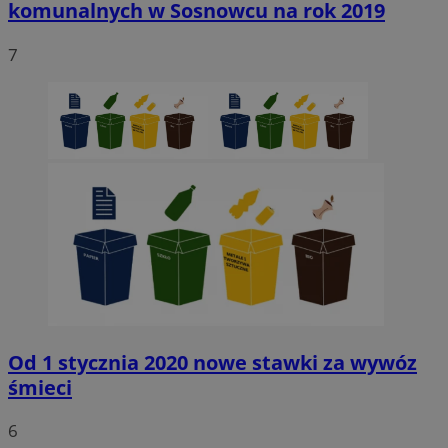
komunalnych w Sosnowcu na rok 2019
7
Niezbędne
Wydajność
Targetowanie
Funkcjonaln
Niesklasyfikowane
Niezbędne pliki cookie umożliwiają korzystanie z podstawowych fun
strony internetowej, takich jak logowanie użytkownika i zarządzanie
kontem. Bez niezbędnych plików cookie nie można prawidłowo korz
ze strony internetowej.
Provider
/
Okres
Nazwa
Domena
przechowywani
SessID
sosnowiecki.pl
1 rok
QeSessID
sosnowiecki.pl
1 rok
Od 1 stycznia 2020 nowe stawki za wywóz
śmieci
MvSessID
sosnowiecki.pl
1 rok
6