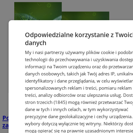
Odpowiedzialne korzystanie z Twoi
danych
My i nasi partnerzy używamy plików cookie i podob
technologii do przechowywania i uzyskiwania dostę
informacji na Twoim urządzeniu oraz do przetwarza
danych osobowych, takich jak Twój adres IP, unikaln
identyfikatory i dane przeglądania, w celu wyświetla
spersonalizowanych reklam i treści, pomiaru reklam 
treści, analizy odbiorców oraz ulepszania usług.
Dos
stron trzecich (1845)
mogą również przetwarzać Two
dane w tych i innych celach, w tym wykorzystywać
precyzyjne dane geolokalizacyjne i cechy urządzenia
Potwierdzono pierwszy przypadek
wybory dotyczą wyłącznie tej witryny. Niektórzy do
zarażenia koronawirusem w Sosnowcu
mogą opierać się na prawnie uzasadnionym interesi