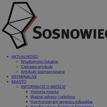
AKTUALNOŚCI
Wiadomości lokalne
Ciekawe artykuły
Artykuły sponsorowane
KRYMINALNE
MIASTO
INFORMACJE O MIEŚCIE
Historia miasta
Ważne adresy i telefony
Harmonogram wywozu odpadów
Parafie i msze Święte w Sosnowcu