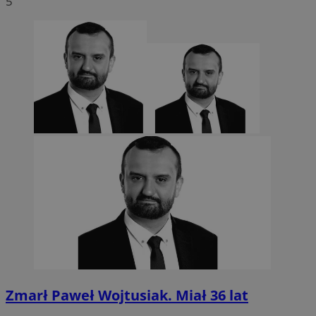
5
CookieScriptConsent
4 tygodnie 2 dn
CookieScript
sosnowiecki.pl
Zmarł Paweł Wojtusiak. Miał 36 lat