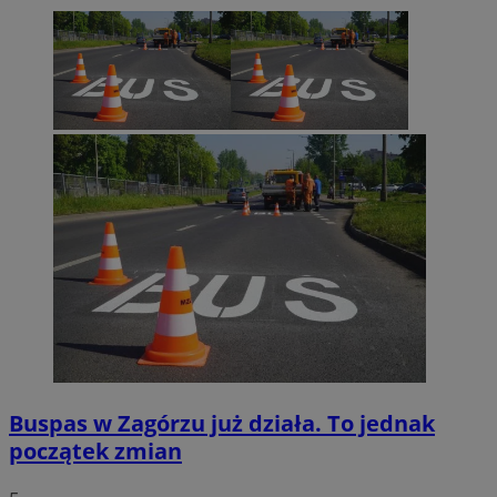
euds
.rfihub.com
Sesja
Google Privacy Policy
VISITOR_PRIVACY_METADATA
5 miesięcy 4
YouTube
tygodnie
.youtube.com
Buspas w Zagórzu już działa. To jednak
początek zmian