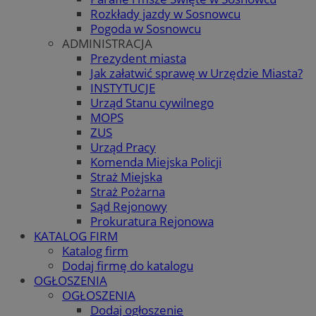
Rozkłady jazdy w Sosnowcu
Pogoda w Sosnowcu
ADMINISTRACJA
Prezydent miasta
Jak załatwić sprawę w Urzędzie Miasta?
INSTYTUCJE
Urząd Stanu cywilnego
MOPS
ZUS
Urząd Pracy
Komenda Miejska Policji
Straż Miejska
Straż Pożarna
Sąd Rejonowy
Prokuratura Rejonowa
KATALOG FIRM
Katalog firm
Dodaj firmę do katalogu
OGŁOSZENIA
OGŁOSZENIA
Dodaj ogłoszenie