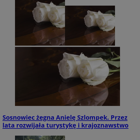
Sosnowiec żegna Anielę Szlompek. Przez
lata rozwijała turystykę i krajoznawstwo