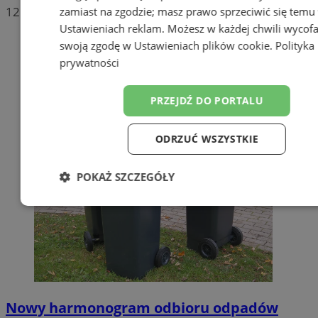
12
zamiast na zgodzie; masz prawo sprzeciwić się temu
Ustawieniach reklam
. Możesz w każdej chwili wycof
swoją zgodę w
Ustawieniach plików cookie
.
Polityka
prywatności
PRZEJDŹ DO PORTALU
ODRZUĆ WSZYSTKIE
POKAŻ SZCZEGÓŁY
Niezbędne
Wydajność
Targetow
Funkcjonalność
Niesklasyfikowa
Nowy harmonogram odbioru odpadów