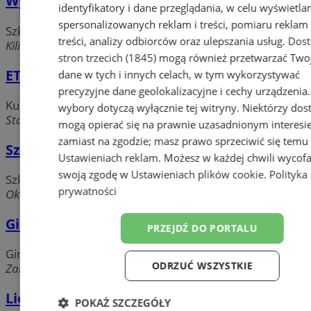
Wyższa Szkoła Humanitas
identyfikatory i dane przeglądania, w celu wyświetla
spersonalizowanych reklam i treści, pomiaru reklam 
Szkoły wyższe, uniwersytety
treści, analizy odbiorców oraz ulepszania usług.
Dos
Kilińskiego, 41-200 Sosnowiec
stron trzecich (1845)
mogą również przetwarzać Two
ETC Group Sp. z o. o.
dane w tych i innych celach, w tym wykorzystywać
precyzyjne dane geolokalizacyjne i cechy urządzenia
Kursy zawodowe, szkolenia
wybory dotyczą wyłącznie tej witryny. Niektórzy do
Stalowa 3, 41-200 Sosnowiec
mogą opierać się na prawnie uzasadnionym interesi
zamiast na zgodzie; masz prawo sprzeciwić się temu
Szkoła Podstawowa nr 16
Ustawieniach reklam
. Możesz w każdej chwili wycof
swoją zgodę w
Ustawieniach plików cookie
.
Polityka
Szkoły podstawowe
prywatności
Okrzei 56, 41-219 Sosnowiec
Gimnazjum nr 17 w Zespole Szkół nr 1
PRZEJDŹ DO PORTALU
Gimnazja
ODRZUĆ WSZYSTKIE
Zamkowa 7, 41-200 Sosnowiec
Liceum Zawodowe Zespołu Szkół
POKAŻ SZCZEGÓŁY