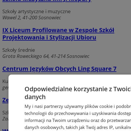
Szkoły artystyczne i muzyczne
Wawel 2, 41-200 Sosnowiec
IX Liceum Profilowane w Zespole Szkół
Projektowania i Stylizacji Ubioru
Szkoły średnie
Grota Roweckiego 64, 41-214 Sosnowiec
Centrum Języków Obcych Ling Square 7
Kursy językowe
gen. Władysława Andersa 95/5,, 41-208 Sosnowiec
Odpowiedzialne korzystanie z Twoi
danych
Zespół Szkół nr 1
My i nasi partnerzy używamy plików cookie i podob
Szkoły podstawowe
technologii do przechowywania i uzyskiwania dostę
Zamkowa 7, 41-200 Sosnowiec
informacji na Twoim urządzeniu oraz do przetwarza
danych osobowych, takich jak Twój adres IP, unikaln