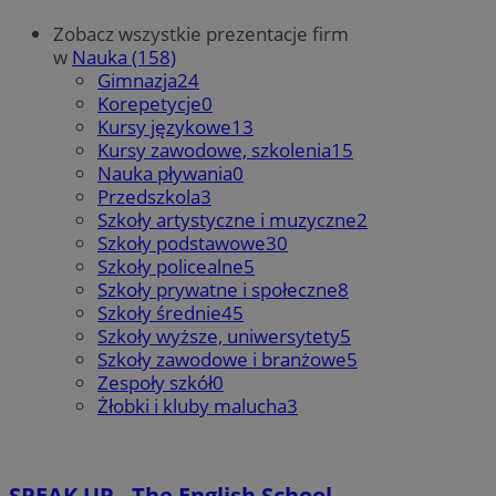
Zobacz wszystkie prezentacje firm
w
Nauka (158)
Gimnazja
24
Korepetycje
0
Kursy językowe
13
Kursy zawodowe, szkolenia
15
Nauka pływania
0
Przedszkola
3
Szkoły artystyczne i muzyczne
2
Szkoły podstawowe
30
Szkoły policealne
5
Szkoły prywatne i społeczne
8
Szkoły średnie
45
Szkoły wyższe, uniwersytety
5
Szkoły zawodowe i branżowe
5
Zespoły szkół
0
Żłobki i kluby malucha
3
SPEAK UP - The English School