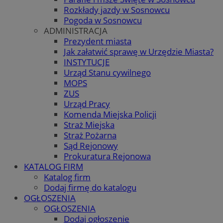
Rozkłady jazdy w Sosnowcu
Pogoda w Sosnowcu
ADMINISTRACJA
Prezydent miasta
Jak załatwić sprawę w Urzędzie Miasta?
INSTYTUCJE
Urząd Stanu cywilnego
MOPS
ZUS
Urząd Pracy
Komenda Miejska Policji
Straż Miejska
Straż Pożarna
Sąd Rejonowy
Prokuratura Rejonowa
KATALOG FIRM
Katalog firm
Dodaj firmę do katalogu
OGŁOSZENIA
OGŁOSZENIA
Dodaj ogłoszenie