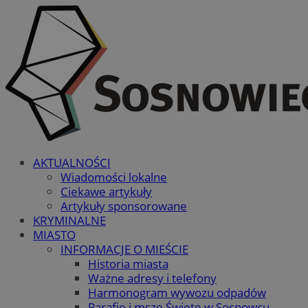
AKTUALNOŚCI
Wiadomości lokalne
Ciekawe artykuły
Artykuły sponsorowane
KRYMINALNE
MIASTO
INFORMACJE O MIEŚCIE
Historia miasta
Ważne adresy i telefony
Harmonogram wywozu odpadów
Parafie i msze Święte w Sosnowcu