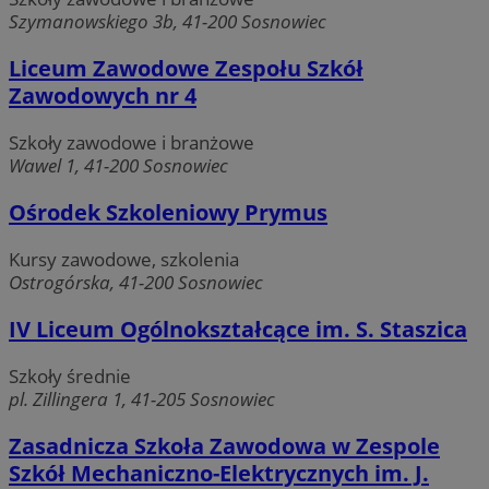
Szymanowskiego 3b, 41-200 Sosnowiec
Liceum Zawodowe Zespołu Szkół
QeSessID
sosnowiecki.pl
1 rok
Zawodowych nr 4
Szkoły zawodowe i branżowe
MvSessID
sosnowiecki.pl
1 rok
Wawel 1, 41-200 Sosnowiec
Ośrodek Szkoleniowy Prymus
euds
.rfihub.com
Sesja
Kursy zawodowe, szkolenia
Ostrogórska, 41-200 Sosnowiec
IV Liceum Ogólnokształcące im. S. Staszica
Szkoły średnie
pl. Zillingera 1, 41-205 Sosnowiec
Google Privacy Policy
Zasadnicza Szkoła Zawodowa w Zespole
VISITOR_PRIVACY_METADATA
5 miesięcy 4
YouTube
Szkół Mechaniczno-Elektrycznych im. J.
tygodnie
.youtube.com