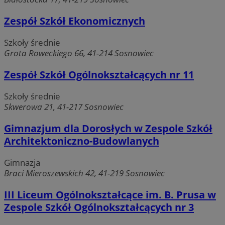
sosnowiecki.pl
Zespół Szkół Ekonomicznych
Szkoły średnie
Grota Roweckiego 66, 41-214 Sosnowiec
Zespół Szkół Ogólnokształcących nr 11
Szkoły średnie
Skwerowa 21, 41-217 Sosnowiec
__cf_bm
29 minut 56
Cloudflare
Gimnazjum dla Dorosłych w Zespole Szkół
sekund
Inc.
Architektoniczno-Budowlanych
.temu.com
Gimnazja
Braci Mieroszewskich 42, 41-219 Sosnowiec
III Liceum Ogólnokształcące im. B. Prusa w
Zespole Szkół Ogólnokształcących nr 3