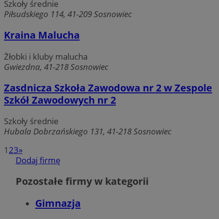
Szkoły średnie
Piłsudskiego 114, 41-209 Sosnowiec
__cf_bm
29 minut 54
Cloudflare
sekundy
Inc.
Kraina Malucha
.vimeo.com
Żłobki i kluby malucha
Gwiezdna, 41-218 Sosnowiec
Zasdnicza Szkoła Zawodowa nr 2 w Zespole
Szkół Zawodowych nr 2
Szkoły średnie
Hubala Dobrzańskiego 131, 41-218 Sosnowiec
1
2
3
»
Dodaj firmę
Provider
/
Nazwa
Provider
/
Okres
Domena
Nazwa
Opis
Domena
Provider
przechowywania
/
Okres
Pozostałe firmy w kategorii
Nazwa
Opis
__Secure-YNID
.youtube.com
Domena
przechowywania
_cfuvid
.vimeo.com
Sesja
Ten plik cookie służy
Provider
/
Okres
Nazwa
Op
śledzenia użytkowni
OAID
1 rok
Powiąz
OpenX
Domena
przechowywania
Gimnazja
openstat_higd0hqhzngru5gnu2p1anuw96t72j
.openstat.eu
w trakcie sesji w celu
platfo
Technologies
optymalizacji
rekla
Inc.
_fbp
2 miesiące 4
Uż
Meta Platform
ustat_86zhzqab74lxfgmiz9mn40aiXbaxhz
doświadczenia
.ustat.info
baner
reklama.silnet.pl