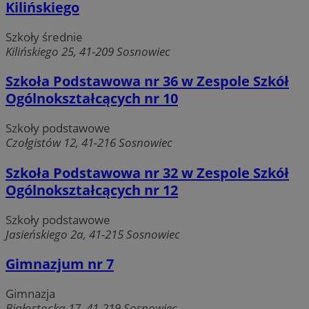
Kilińskiego
Szkoły średnie
Kilińskiego 25, 41-209 Sosnowiec
Szkoła Podstawowa nr 36 w Zespole Szkół
Ogólnokształcących nr 10
Szkoły podstawowe
Czołgistów 12, 41-216 Sosnowiec
Szkoła Podstawowa nr 32 w Zespole Szkół
Ogólnokształcących nr 12
Szkoły podstawowe
Jasieńskiego 2a, 41-215 Sosnowiec
Gimnazjum nr 7
Gimnazja
Białostocka 17, 41-219 Sosnowiec
CookieScriptConsent
4 tygodnie 2 dn
CookieScript