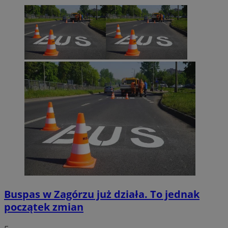
euds
.rfihub.com
Sesja
Google Privacy Policy
VISITOR_PRIVACY_METADATA
5 miesięcy 4
YouTube
tygodnie
.youtube.com
Buspas w Zagórzu już działa. To jednak
początek zmian