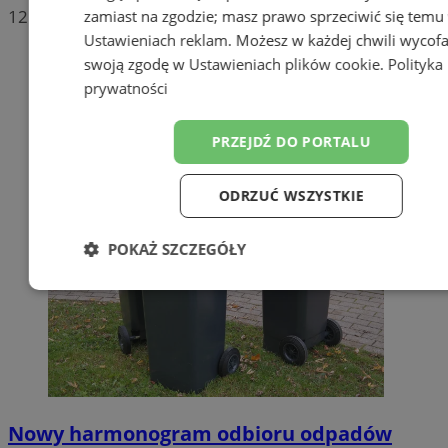
12
zamiast na zgodzie; masz prawo sprzeciwić się temu
Ustawieniach reklam
. Możesz w każdej chwili wycof
swoją zgodę w
Ustawieniach plików cookie
.
Polityka
prywatności
PRZEJDŹ DO PORTALU
ODRZUĆ WSZYSTKIE
POKAŻ SZCZEGÓŁY
Niezbędne
Wydajność
Targetow
Funkcjonalność
Niesklasyfikowa
Nowy harmonogram odbioru odpadów