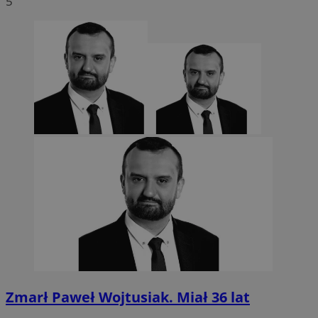
5
CookieScriptConsent
4 tygodnie 2 dn
CookieScript
sosnowiecki.pl
Zmarł Paweł Wojtusiak. Miał 36 lat