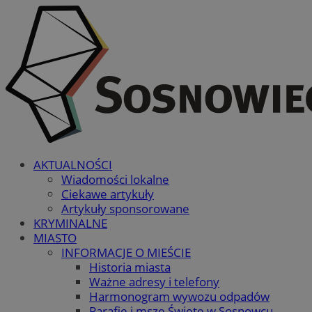
AKTUALNOŚCI
Wiadomości lokalne
Ciekawe artykuły
Artykuły sponsorowane
KRYMINALNE
MIASTO
INFORMACJE O MIEŚCIE
Historia miasta
Ważne adresy i telefony
Harmonogram wywozu odpadów
Parafie i msze Święte w Sosnowcu