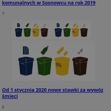
komunalnych w Sosnowcu na rok 2019
7
Niezbędne
Wydajność
Targetowanie
Funkcjonaln
Niesklasyfikowane
Niezbędne pliki cookie umożliwiają korzystanie z podstawowych fun
strony internetowej, takich jak logowanie użytkownika i zarządzanie
kontem. Bez niezbędnych plików cookie nie można prawidłowo korz
ze strony internetowej.
Provider
/
Okres
Nazwa
Domena
przechowywani
SessID
sosnowiecki.pl
1 rok
QeSessID
sosnowiecki.pl
1 rok
Od 1 stycznia 2020 nowe stawki za wywóz
śmieci
MvSessID
sosnowiecki.pl
1 rok
6