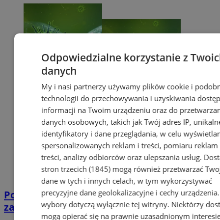
Odpowiedzialne korzystanie z Twoi
danych
My i nasi partnerzy używamy plików cookie i podob
technologii do przechowywania i uzyskiwania dostę
informacji na Twoim urządzeniu oraz do przetwarza
danych osobowych, takich jak Twój adres IP, unikaln
identyfikatory i dane przeglądania, w celu wyświetla
spersonalizowanych reklam i treści, pomiaru reklam 
treści, analizy odbiorców oraz ulepszania usług.
Dos
stron trzecich (1845)
mogą również przetwarzać Two
dane w tych i innych celach, w tym wykorzystywać
precyzyjne dane geolokalizacyjne i cechy urządzenia
Potwierdzono pierwszy przypadek
wybory dotyczą wyłącznie tej witryny. Niektórzy do
zarażenia koronawirusem w Sosnowcu
mogą opierać się na prawnie uzasadnionym interesi