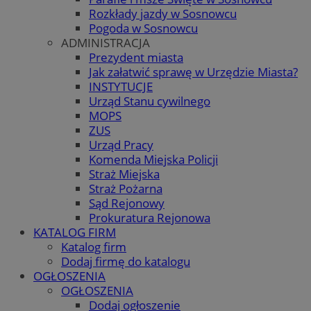
Rozkłady jazdy w Sosnowcu
Pogoda w Sosnowcu
ADMINISTRACJA
Prezydent miasta
Jak załatwić sprawę w Urzędzie Miasta?
INSTYTUCJE
Urząd Stanu cywilnego
MOPS
ZUS
Urząd Pracy
Komenda Miejska Policji
Straż Miejska
Straż Pożarna
Sąd Rejonowy
Prokuratura Rejonowa
KATALOG FIRM
Katalog firm
Dodaj firmę do katalogu
OGŁOSZENIA
OGŁOSZENIA
Dodaj ogłoszenie