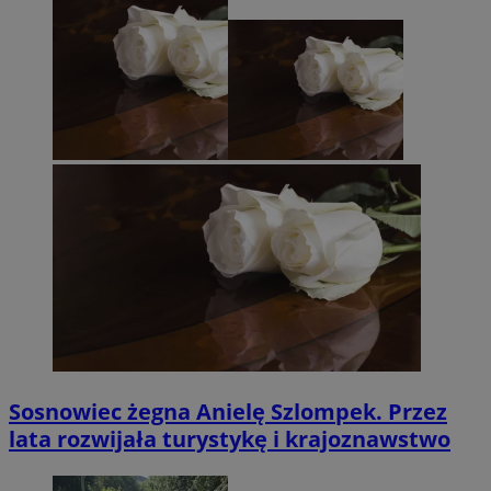
Sosnowiec żegna Anielę Szlompek. Przez
lata rozwijała turystykę i krajoznawstwo