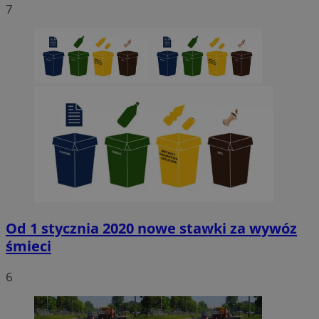
7
Niezbędne
Wydajność
Targetowanie
Funkcjonaln
Niesklasyfikowane
Niezbędne pliki cookie umożliwiają korzystanie z podstawowych fun
strony internetowej, takich jak logowanie użytkownika i zarządzanie
kontem. Bez niezbędnych plików cookie nie można prawidłowo korz
ze strony internetowej.
Provider
/
Okres
Nazwa
Domena
przechowywani
SessID
sosnowiecki.pl
1 rok
QeSessID
sosnowiecki.pl
1 rok
Od 1 stycznia 2020 nowe stawki za wywóz
śmieci
MvSessID
sosnowiecki.pl
1 rok
6
euds
.rfihub.com
Sesja