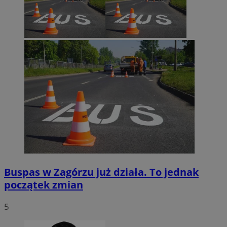
Google Privacy Policy
VISITOR_PRIVACY_METADATA
5 miesięcy 4
YouTube
tygodnie
.youtube.com
Buspas w Zagórzu już działa. To jednak
początek zmian
5