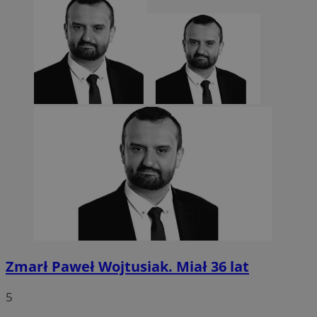
CookieScriptConsent
4 tygodnie 2 dn
CookieScript
sosnowiecki.pl
Zmarł Paweł Wojtusiak. Miał 36 lat
5