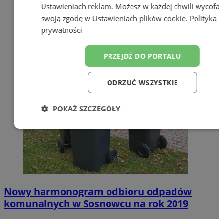
Ustawieniach reklam
. Możesz w każdej chwili wycof
swoją zgodę w
Ustawieniach plików cookie
.
Polityka
prywatności
PRZEJDŹ DO PORTALU
ODRZUĆ WSZYSTKIE
POKAŻ SZCZEGÓŁY
Niezbędne
Wydajność
Targetow
Funkcjonalność
Niesklasyfikowa
Nowy harmonogram odbioru odpadów
komunalnych w Sosnowcu na rok 2019