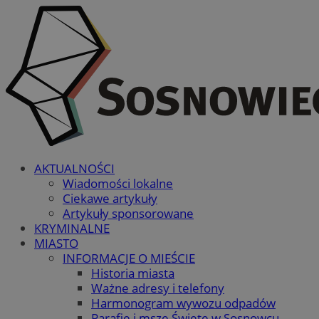
AKTUALNOŚCI
Wiadomości lokalne
Ciekawe artykuły
Artykuły sponsorowane
KRYMINALNE
MIASTO
INFORMACJE O MIEŚCIE
Historia miasta
Ważne adresy i telefony
Harmonogram wywozu odpadów
Parafie i msze Święte w Sosnowcu