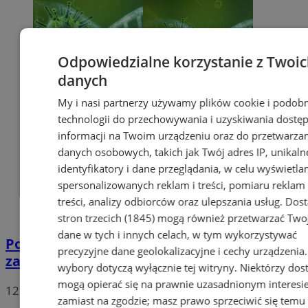
Odpowiedzialne korzystanie z Twoi
danych
My i nasi partnerzy używamy plików cookie i podob
technologii do przechowywania i uzyskiwania dostę
informacji na Twoim urządzeniu oraz do przetwarza
danych osobowych, takich jak Twój adres IP, unikaln
identyfikatory i dane przeglądania, w celu wyświetla
spersonalizowanych reklam i treści, pomiaru reklam 
treści, analizy odbiorców oraz ulepszania usług.
Dos
stron trzecich (1845)
mogą również przetwarzać Two
dane w tych i innych celach, w tym wykorzystywać
Potwierdzono pierwszy przypadek
precyzyjne dane geolokalizacyjne i cechy urządzenia
zarażenia koronawirusem w Sosnowcu
wybory dotyczą wyłącznie tej witryny. Niektórzy do
mogą opierać się na prawnie uzasadnionym interesi
12
zamiast na zgodzie; masz prawo sprzeciwić się temu