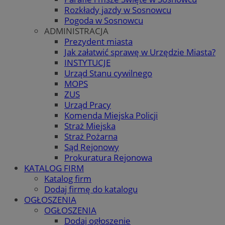
Rozkłady jazdy w Sosnowcu
Pogoda w Sosnowcu
ADMINISTRACJA
Prezydent miasta
Jak załatwić sprawę w Urzędzie Miasta?
INSTYTUCJE
Urząd Stanu cywilnego
MOPS
ZUS
Urząd Pracy
Komenda Miejska Policji
Straż Miejska
Straż Pożarna
Sąd Rejonowy
Prokuratura Rejonowa
KATALOG FIRM
Katalog firm
Dodaj firmę do katalogu
OGŁOSZENIA
OGŁOSZENIA
Dodaj ogłoszenie