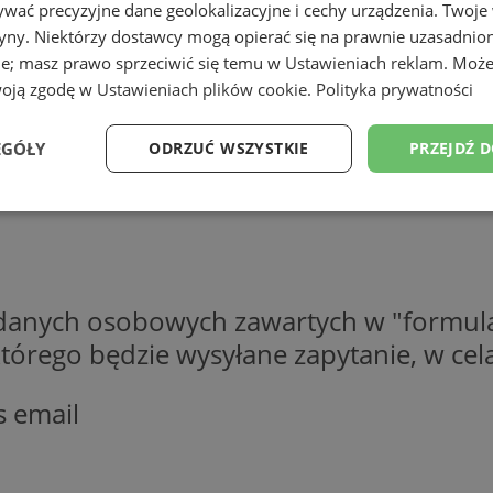
wać precyzyjne dane geolokalizacyjne i cechy urządzenia. Twoje
tryny. Niektórzy dostawcy mogą opierać się na prawnie uzasadnio
ie; masz prawo sprzeciwić się temu w
Ustawieniach reklam
. Może
woją zgodę w
Ustawieniach plików cookie
.
Polityka prywatności
EGÓŁY
ODRZUĆ WSZYSTKIE
PRZEJDŹ 
Wydajność
Targetowanie
Funkcjonalność
Ni
 danych osobowych zawartych w "formula
o którego będzie wysyłane zapytanie, w c
ezbędne
Wydajność
Targetowanie
Funkcjonalność
Niesklasyfikow
s email
ie umożliwiają korzystanie z podstawowych funkcji strony internetowej, takich jak log
Bez niezbędnych plików cookie nie można prawidłowo korzystać ze strony internetowe
Provider
/
Okres
Opis
Domena
przechowywania