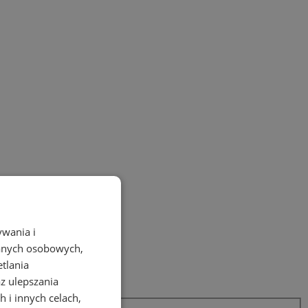
ywania i
danych osobowych,
etlania
az ulepszania
 i innych celach,