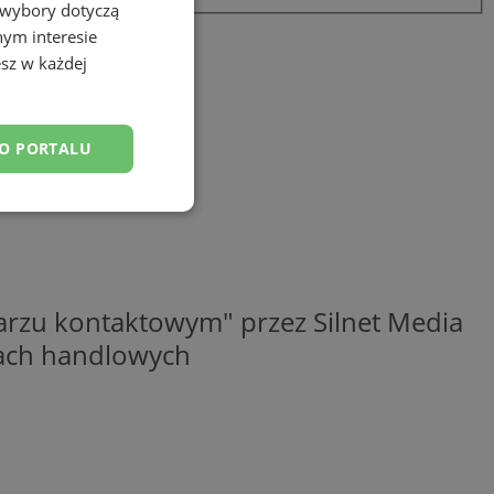
 wybory dotyczą
nym interesie
sz w każdej
DO PORTALU
esklasyfikowane
rzu kontaktowym" przez Silnet Media
elach handlowych
ane
owanie użytkownika i
j.