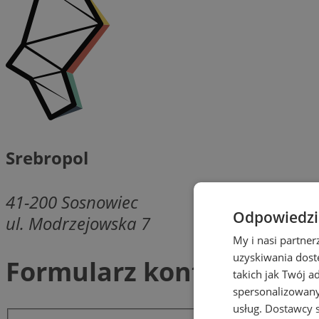
Srebropol
41-200
Sosnowiec
Odpowiedzia
ul. Modrzejowska 7
My i nasi partne
uzyskiwania dost
Formularz kontaktowy
takich jak Twój a
spersonalizowanyc
usług.
Dostawcy s