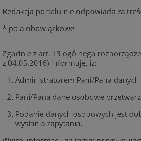
SessID
Redakcja portalu nie odpowiada za tre
QeSessID
MvSessID
* pola obowiązkowe
euds
Zgodnie z art. 13 ogólnego rozporządze
VISITOR_PRIVACY_
z 04.05.2016) informuję, iż:
Administratorem Pani/Pana danych 
Pani/Pana dane osobowe przetwarzan
CookieScriptConse
Podanie danych osobowych jest do
__cf_bm
wysłania zapytania.
Więcej informacji na temat przysługuj
__cf_bm