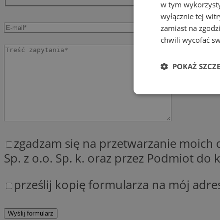
w tym wykorzysty
wyłącznie tej wi
zamiast na zgodz
chwili wycofać s
POKAŻ SZCZ
Niezbędne
zgadzam się na przetwarzanie moich
Sp. z o.o. Sp. k. oraz przez Podmiot d
Ni
prześlij kopię formularza na mój adre
Niezbędne pliki cook
zarządzanie kontem. 
Nazwa