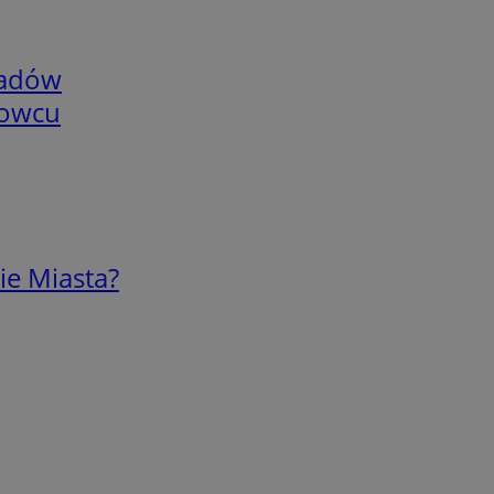
adów
nowcu
ie Miasta?