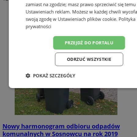
zamiast na zgodzie; masz prawo sprzeciwić się temu
Ustawieniach reklam
. Możesz w każdej chwili wycof
swoją zgodę w
Ustawieniach plików cookie
.
Polityka
prywatności
PRZEJDŹ DO PORTALU
ODRZUĆ WSZYSTKIE
POKAŻ SZCZEGÓŁY
Niezbędne
Wydajność
Targetow
Funkcjonalność
Niesklasyfikowa
Nowy harmonogram odbioru odpadów
komunalnych w Sosnowcu na rok 2019