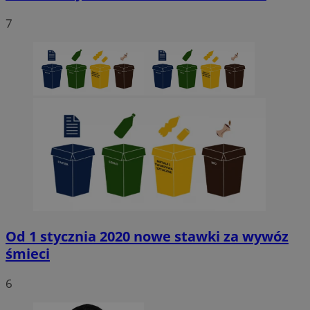
7
Niezbędne
Wydajność
Targetowanie
Funkcjonaln
Niesklasyfikowane
Niezbędne pliki cookie umożliwiają korzystanie z podstawowych fun
strony internetowej, takich jak logowanie użytkownika i zarządzanie
kontem. Bez niezbędnych plików cookie nie można prawidłowo korz
ze strony internetowej.
Provider
/
Okres
Nazwa
Domena
przechowywani
SessID
sosnowiecki.pl
1 rok
QeSessID
sosnowiecki.pl
1 rok
Od 1 stycznia 2020 nowe stawki za wywóz
śmieci
MvSessID
sosnowiecki.pl
1 rok
6