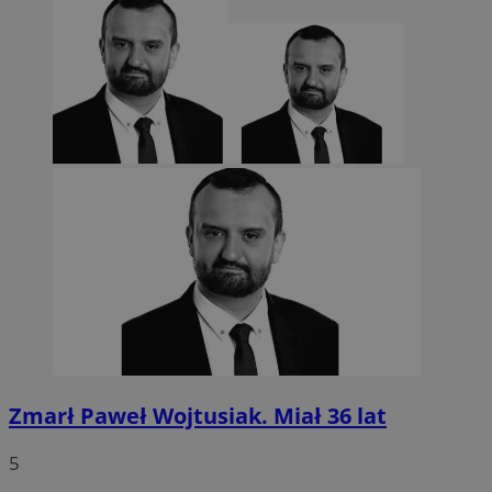
euds
.rfihub.com
Sesja
Google Privacy Policy
VISITOR_PRIVACY_METADATA
5 miesięcy 4
YouTube
tygodnie
.youtube.com
Zmarł Paweł Wojtusiak. Miał 36 lat
5