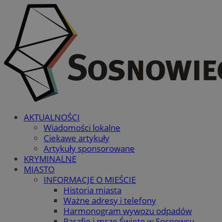
AKTUALNOŚCI
Wiadomości lokalne
Ciekawe artykuły
Artykuły sponsorowane
KRYMINALNE
MIASTO
INFORMACJE O MIEŚCIE
Historia miasta
Ważne adresy i telefony
Harmonogram wywozu odpadów
Parafie i msze Święte w Sosnowcu