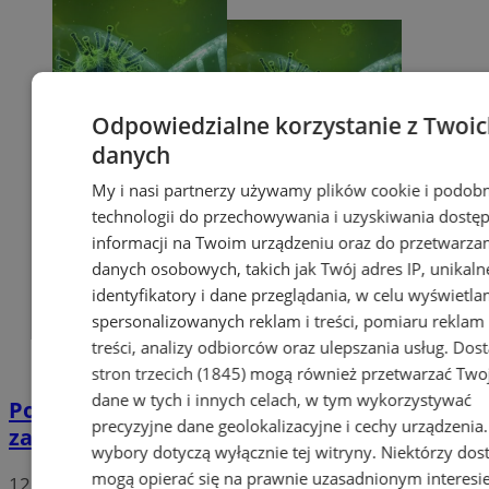
Odpowiedzialne korzystanie z Twoi
danych
My i nasi partnerzy używamy plików cookie i podob
technologii do przechowywania i uzyskiwania dostę
informacji na Twoim urządzeniu oraz do przetwarza
danych osobowych, takich jak Twój adres IP, unikaln
identyfikatory i dane przeglądania, w celu wyświetla
spersonalizowanych reklam i treści, pomiaru reklam 
treści, analizy odbiorców oraz ulepszania usług.
Dos
stron trzecich (1845)
mogą również przetwarzać Two
dane w tych i innych celach, w tym wykorzystywać
Potwierdzono pierwszy przypadek
precyzyjne dane geolokalizacyjne i cechy urządzenia
zarażenia koronawirusem w Sosnowcu
wybory dotyczą wyłącznie tej witryny. Niektórzy do
mogą opierać się na prawnie uzasadnionym interesi
12