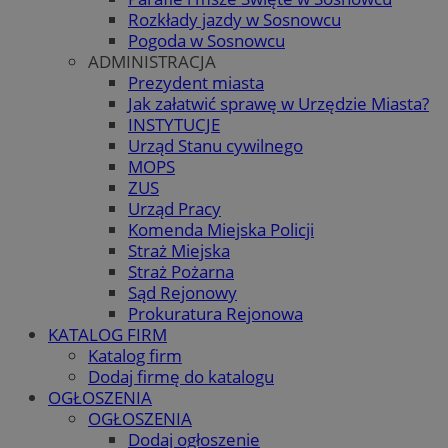
Rozkłady jazdy w Sosnowcu
Pogoda w Sosnowcu
ADMINISTRACJA
Prezydent miasta
Jak załatwić sprawę w Urzędzie Miasta?
INSTYTUCJE
Urząd Stanu cywilnego
MOPS
ZUS
Urząd Pracy
Komenda Miejska Policji
Straż Miejska
Straż Pożarna
Sąd Rejonowy
Prokuratura Rejonowa
KATALOG FIRM
Katalog firm
Dodaj firmę do katalogu
OGŁOSZENIA
OGŁOSZENIA
Dodaj ogłoszenie