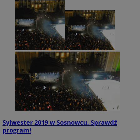
CookieScriptConsent
4 tygodnie 2 dn
CookieScript
sosnowiecki.pl
Sylwester 2019 w Sosnowcu. Sprawdź
program!