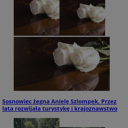
Sosnowiec żegna Anielę Szlompek. Przez
lata rozwijała turystykę i krajoznawstwo