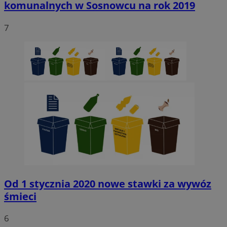
komunalnych w Sosnowcu na rok 2019
7
Niezbędne
Wydajność
Targetowanie
Funkcjonaln
Niesklasyfikowane
Niezbędne pliki cookie umożliwiają korzystanie z podstawowych fun
strony internetowej, takich jak logowanie użytkownika i zarządzanie
kontem. Bez niezbędnych plików cookie nie można prawidłowo korz
ze strony internetowej.
Provider
/
Okres
Nazwa
Domena
przechowywani
SessID
sosnowiecki.pl
1 rok
Od 1 stycznia 2020 nowe stawki za wywóz
śmieci
QeSessID
sosnowiecki.pl
1 rok
6