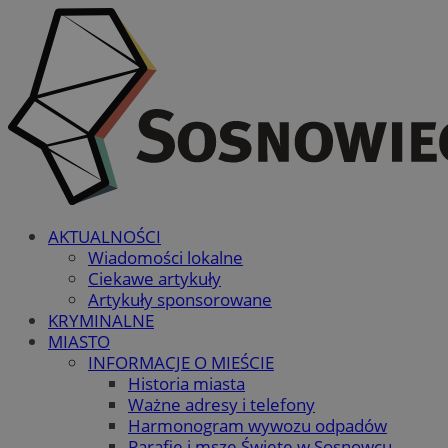
AKTUALNOŚCI
Wiadomości lokalne
Ciekawe artykuły
Artykuły sponsorowane
KRYMINALNE
MIASTO
INFORMACJE O MIEŚCIE
Historia miasta
Ważne adresy i telefony
Harmonogram wywozu odpadów
Parafie i msze Święte w Sosnowcu