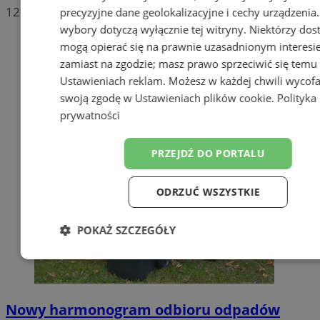
12
precyzyjne dane geolokalizacyjne i cechy urządzenia
wybory dotyczą wyłącznie tej witryny. Niektórzy do
mogą opierać się na prawnie uzasadnionym interesi
zamiast na zgodzie; masz prawo sprzeciwić się temu
Ustawieniach reklam
. Możesz w każdej chwili wycof
swoją zgodę w
Ustawieniach plików cookie
.
Polityka
prywatności
PRZEJDŹ DO PORTALU
ODRZUĆ WSZYSTKIE
POKAŻ SZCZEGÓŁY
Niezbędne
Wydajność
Targetow
Nowy harmonogram odbioru odpadów
Funkcjonalność
Niesklasyfikowa