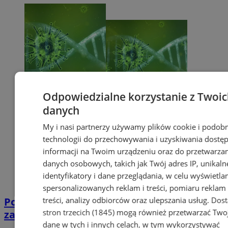
Odpowiedzialne korzystanie z Twoi
danych
My i nasi partnerzy używamy plików cookie i podob
technologii do przechowywania i uzyskiwania dostę
informacji na Twoim urządzeniu oraz do przetwarza
danych osobowych, takich jak Twój adres IP, unikaln
identyfikatory i dane przeglądania, w celu wyświetla
spersonalizowanych reklam i treści, pomiaru reklam 
treści, analizy odbiorców oraz ulepszania usług.
Dos
Potwierdzono pierwszy przypadek
stron trzecich (1845)
mogą również przetwarzać Two
zarażenia koronawirusem w Sosnowcu
dane w tych i innych celach, w tym wykorzystywać