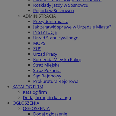
Rozkłady jazdy w Sosnowcu
Pogoda w Sosnowcu
ADMINISTRACJA
Prezydent miasta
Jak załatwić sprawę w Urzędzie Miasta?
INSTYTUCJE
Urząd Stanu cywilnego
MOPS
ZUS
Urząd Pracy
Komenda Miejska Policji
Straż Miejska
Straż Pożarna
Sąd Rejonowy
Prokuratura Rejonowa
KATALOG FIRM
Katalog firm
Dodaj firmę do katalogu
OGŁOSZENIA
OGŁOSZENIA
Dodaj ogłoszenie