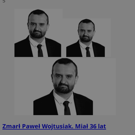
5
CookieScriptConsent
4 tygodnie 2 dn
CookieScript
sosnowiecki.pl
Zmarł Paweł Wojtusiak. Miał 36 lat