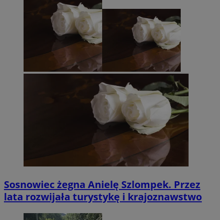
Sosnowiec żegna Anielę Szlompek. Przez
lata rozwijała turystykę i krajoznawstwo