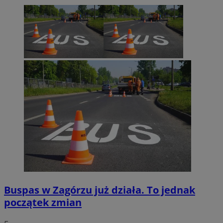
MvSessID
sosnowiecki.pl
1 rok
euds
.rfihub.com
Sesja
Google Privacy Policy
VISITOR_PRIVACY_METADATA
5 miesięcy 4
YouTube
tygodnie
.youtube.com
Buspas w Zagórzu już działa. To jednak
początek zmian