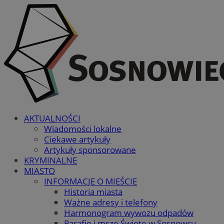
AKTUALNOŚCI
Wiadomości lokalne
Ciekawe artykuły
Artykuły sponsorowane
KRYMINALNE
MIASTO
INFORMACJE O MIEŚCIE
Historia miasta
Ważne adresy i telefony
Harmonogram wywozu odpadów
Parafie i msze Święte w Sosnowcu