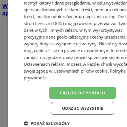
identyfikatory i dane przeglądania, w celu wyświetla
Wakacyjne zapasy krwi topnieją. RCKiK
spersonalizowanych reklam i treści, pomiaru reklam 
apeluje do dawców
treści, analizy odbiorców oraz ulepszania usług.
Dos
stron trzecich (1845)
mogą również przetwarzać Two
dane w tych i innych celach, w tym wykorzystywać
precyzyjne dane geolokalizacyjne i cechy urządzenia
wybory dotyczą wyłącznie tej witryny. Niektórzy do
mogą opierać się na prawnie uzasadnionym interesi
zamiast na zgodzie; masz prawo sprzeciwić się temu
Ustawieniach reklam
. Możesz w każdej chwili wycof
swoją zgodę w
Ustawieniach plików cookie
.
Polityka
prywatności
PRZEJDŹ DO PORTALU
ODRZUĆ WSZYSTKIE
POKAŻ SZCZEGÓŁY