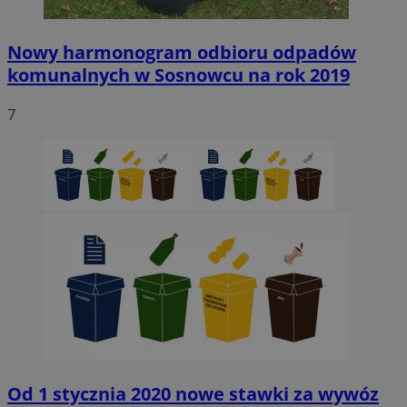
Nowy harmonogram odbioru odpadów
QeSessID
sosnowiecki.pl
1 rok
komunalnych w Sosnowcu na rok 2019
7
MvSessID
sosnowiecki.pl
1 rok
euds
.rfihub.com
Sesja
Google Privacy Policy
VISITOR_PRIVACY_METADATA
5 miesięcy 4
YouTube
tygodnie
Od 1 stycznia 2020 nowe stawki za wywóz
.youtube.com