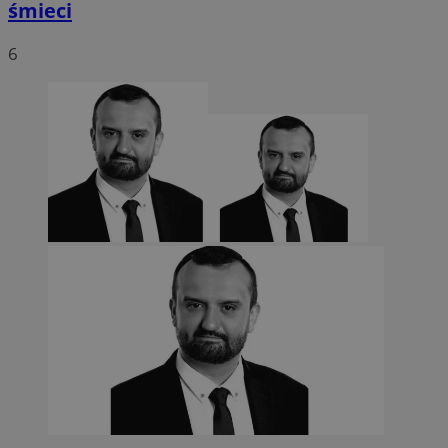
śmieci
6
CookieScriptConsent
4 tygodnie 2 dn
CookieScript