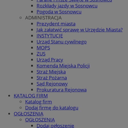
Rozkłady jazdy w Sosnowcu
Pogoda w Sosnowcu
ADMINISTRACJA
Prezydent miasta
Jak załatwić sprawę w Urzędzie Miasta?
INSTYTUCJE
Urząd Stanu cywilnego
MOPS
ZUS
Urząd Pracy
Komenda Miejska Policji
Straż Miejska
Straż Pożarna
Sąd Rejonowy
Prokuratura Rejonowa
KATALOG FIRM
Katalog firm
Dodaj firmę do katalogu
OGŁOSZENIA
OGŁOSZENIA
Dodaj ogłoszenie