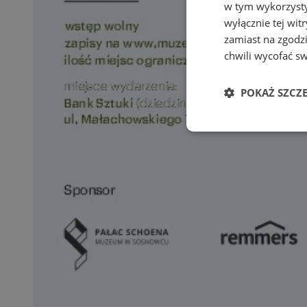
w tym wykorzysty
wyłącznie tej wi
zamiast na zgodz
chwili wycofać s
POKAŻ SZCZ
Niezbędne
Ni
Niezbędne pliki cook
zarządzanie kontem. 
Nazwa