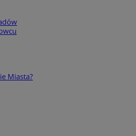
adów
nowcu
ie Miasta?