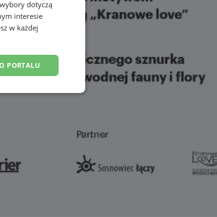
 wybory dotyczą
nym interesie
sz w każdej
DO PORTALU
esklasyfikowane
ane
owanie użytkownika i
j.