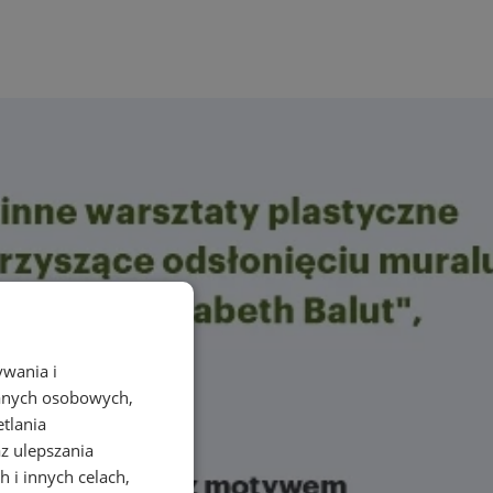
ywania i
danych osobowych,
etlania
az ulepszania
 i innych celach,