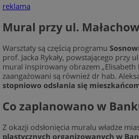
reklama
Mural przy ul. Małacho
Nazwa
Provider
Nazwa
Nazwa
__Secure-YNID
Domena
Nazwa
Warsztaty są częścią programu
Sosnowi
openstat_higd0hq
OAID
_cfuvid
.vimeo.c
_fbp
prof. Jacka Rykały, powstającego przy
ustat_86zhzqab74l
mural inspirowany obrazem „Elisabeth Ba
openstat_gid
YSC
zaangażowani są również dr hab. Aleks
ustat_fdd84hfvmX
_clck
stopniowo odsłania się mieszkańco
ustat_0737X2Xdr554
VISITOR_INFO1_LIV
ADK_EX_11
Co zaplanowano w Banku
_clsk
openstat_rufhx0sv
openstat_ex0rxiq
rud
ustat_qcbmX95Xf0
_clsk
Z okazji odsłonięcia muralu władze mias
ANON_ID
plastycznych organizowanych w Ban