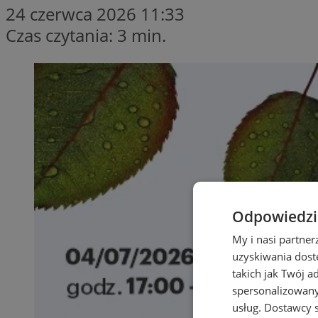
24 czerwca 2026 11:33
Czas czytania: 3 min.
Odpowiedzia
My i nasi partne
uzyskiwania dost
takich jak Twój a
spersonalizowanyc
usług.
Dostawcy s