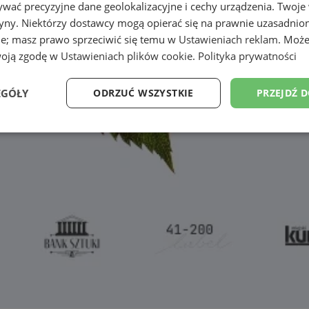
wać precyzyjne dane geolokalizacyjne i cechy urządzenia. Twoje
tryny. Niektórzy dostawcy mogą opierać się na prawnie uzasadnio
ie; masz prawo sprzeciwić się temu w
Ustawieniach reklam
. Może
woją zgodę w
Ustawieniach plików cookie
.
Polityka prywatności
EGÓŁY
ODRZUĆ WSZYSTKIE
PRZEJDŹ 
Wydajność
Targetowanie
Funkcjonalność
Ni
ezbędne
Wydajność
Targetowanie
Funkcjonalność
Niesklasyfikow
ie umożliwiają korzystanie z podstawowych funkcji strony internetowej, takich jak log
Bez niezbędnych plików cookie nie można prawidłowo korzystać ze strony internetowe
Provider
/
Okres
Opis
Domena
przechowywania