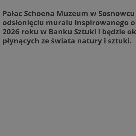
SessID
Pałac Schoena Muzeum w Sosnowcu z
QeSessID
odsłonięciu muralu inspirowanego ob
MvSessID
2026 roku w Banku Sztuki i będzie o
euds
płynących ze świata natury i sztuki.
VISITOR_PRIVACY_
CookieScriptConse
__cf_bm
__cf_bm