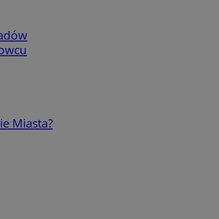
adów
nowcu
ie Miasta?