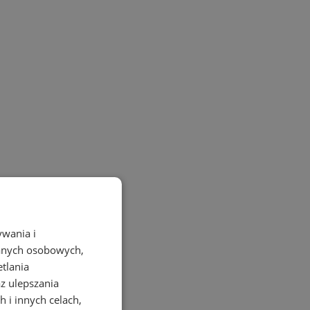
ywania i
danych osobowych,
etlania
az ulepszania
 i innych celach,