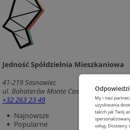
Jedność Spółdzielnia Mieszkaniowa
41-219
Sosnowiec
Odpowiedzia
ul. Bohaterów Monte Cassino 6 /32
+32 263 23 49
My i nasi partne
uzyskiwania dost
takich jak Twój a
Najnowsze
spersonalizowanyc
Popularne
usług.
Dostawcy s