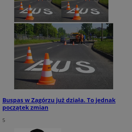
Google Privacy Policy
VISITOR_PRIVACY_METADATA
5 miesięcy 4
YouTube
tygodnie
.youtube.com
Buspas w Zagórzu już działa. To jednak
początek zmian
5