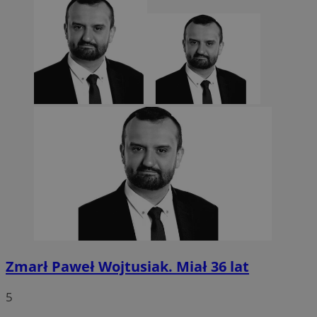
CookieScriptConsent
4 tygodnie 2 dn
CookieScript
sosnowiecki.pl
Zmarł Paweł Wojtusiak. Miał 36 lat
5