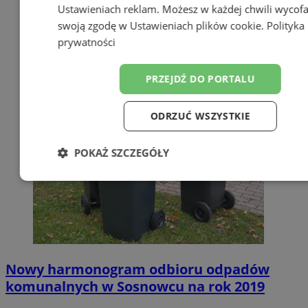
Ustawieniach reklam
. Możesz w każdej chwili wycof
swoją zgodę w
Ustawieniach plików cookie
.
Polityka
prywatności
PRZEJDŹ DO PORTALU
ODRZUĆ WSZYSTKIE
POKAŻ SZCZEGÓŁY
Niezbędne
Wydajność
Targetow
Funkcjonalność
Niesklasyfikowa
Nowy harmonogram odbioru odpadów
komunalnych w Sosnowcu na rok 2019