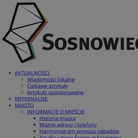
AKTUALNOŚCI
Wiadomości lokalne
Ciekawe artykuły
Artykuły sponsorowane
KRYMINALNE
MIASTO
INFORMACJE O MIEŚCIE
Historia miasta
Ważne adresy i telefony
Harmonogram wywozu odpadów
Parafie i msze Święte w Sosnowcu