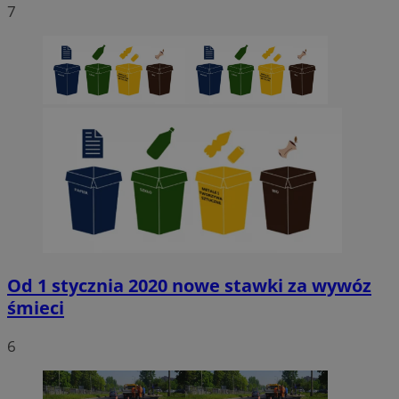
7
Niezbędne
Wydajność
Targetowanie
Funkcjonaln
Niesklasyfikowane
Niezbędne pliki cookie umożliwiają korzystanie z podstawowych fun
strony internetowej, takich jak logowanie użytkownika i zarządzanie
kontem. Bez niezbędnych plików cookie nie można prawidłowo korz
ze strony internetowej.
Provider
/
Okres
Nazwa
Domena
przechowywani
SessID
sosnowiecki.pl
1 rok
QeSessID
sosnowiecki.pl
1 rok
Od 1 stycznia 2020 nowe stawki za wywóz
śmieci
MvSessID
sosnowiecki.pl
1 rok
6
euds
.rfihub.com
Sesja