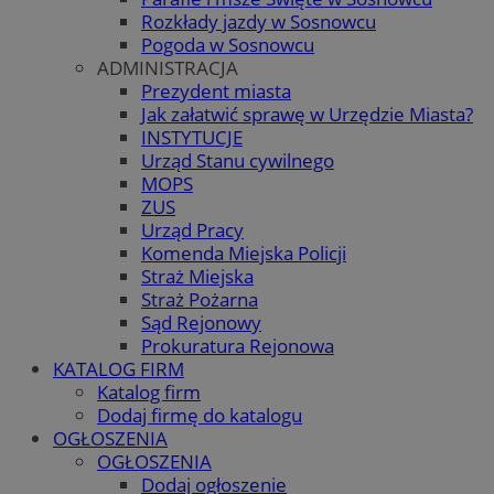
Rozkłady jazdy w Sosnowcu
Pogoda w Sosnowcu
ADMINISTRACJA
Prezydent miasta
Jak załatwić sprawę w Urzędzie Miasta?
INSTYTUCJE
Urząd Stanu cywilnego
MOPS
ZUS
Urząd Pracy
Komenda Miejska Policji
Straż Miejska
Straż Pożarna
Sąd Rejonowy
Prokuratura Rejonowa
KATALOG FIRM
Katalog firm
Dodaj firmę do katalogu
OGŁOSZENIA
OGŁOSZENIA
Dodaj ogłoszenie