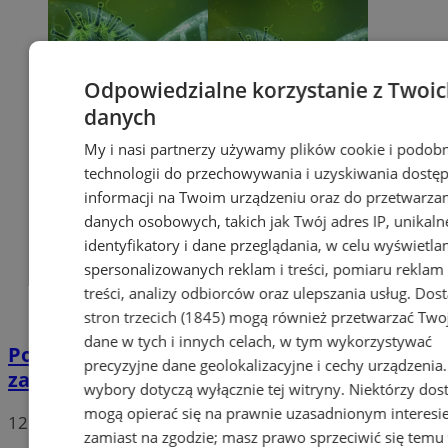
Odpowiedzialne korzystanie z Twoi
danych
My i nasi partnerzy używamy plików cookie i podob
technologii do przechowywania i uzyskiwania dostę
informacji na Twoim urządzeniu oraz do przetwarza
danych osobowych, takich jak Twój adres IP, unikaln
identyfikatory i dane przeglądania, w celu wyświetla
spersonalizowanych reklam i treści, pomiaru reklam 
treści, analizy odbiorców oraz ulepszania usług.
Dos
stron trzecich (1845)
mogą również przetwarzać Two
dane w tych i innych celach, w tym wykorzystywać
Potwierdzono pierwszy przypadek
precyzyjne dane geolokalizacyjne i cechy urządzenia
zarażenia koronawirusem w Sosnowcu
wybory dotyczą wyłącznie tej witryny. Niektórzy do
mogą opierać się na prawnie uzasadnionym interesi
12
zamiast na zgodzie; masz prawo sprzeciwić się temu