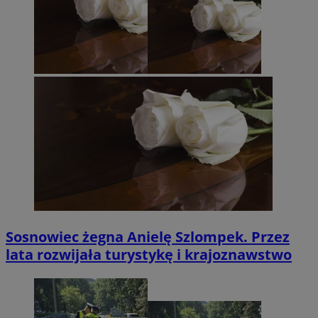
Sosnowiec żegna Anielę Szlompek. Przez
lata rozwijała turystykę i krajoznawstwo