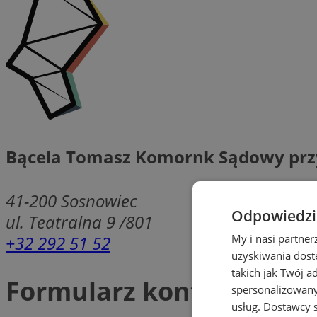
Bącela Tomasz Komornk Sądowy prz
41-200
Sosnowiec
Odpowiedzia
ul. Teatralna 9 /801
+32 292 51 52
My i nasi partne
uzyskiwania dost
takich jak Twój a
Formularz kontaktowy
spersonalizowanyc
usług.
Dostawcy s