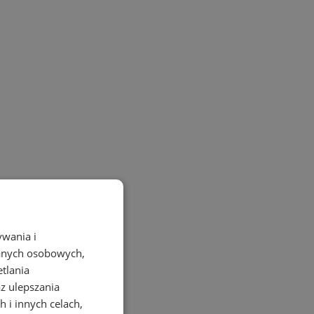
ywania i
danych osobowych,
etlania
az ulepszania
 i innych celach,