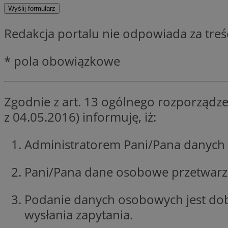
SessID
QeSessID
Redakcja portalu nie odpowiada za tre
MvSessID
euds
* pola obowiązkowe
VISITOR_PRIVACY_
Zgodnie z art. 13 ogólnego rozporządze
z 04.05.2016) informuję, iż:
Administratorem Pani/Pana danych 
CookieScriptConse
Pani/Pana dane osobowe przetwarzan
__cf_bm
Podanie danych osobowych jest do
wysłania zapytania.
__cf_bm