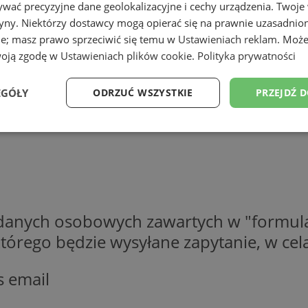
wać precyzyjne dane geolokalizacyjne i cechy urządzenia. Twoje
tryny. Niektórzy dostawcy mogą opierać się na prawnie uzasadnio
ie; masz prawo sprzeciwić się temu w
Ustawieniach reklam
. Może
woją zgodę w
Ustawieniach plików cookie
.
Polityka prywatności
EGÓŁY
ODRZUĆ WSZYSTKIE
PRZEJDŹ 
Wydajność
Targetowanie
Funkcjonalność
Ni
 danych osobowych zawartych w "formula
ezbędne
Wydajność
Targetowanie
Funkcjonalność
Niesklasyfikow
o którego będzie wysyłane zapytanie, w c
ie umożliwiają korzystanie z podstawowych funkcji strony internetowej, takich jak log
Bez niezbędnych plików cookie nie można prawidłowo korzystać ze strony internetowe
s email
Provider
/
Okres
Opis
Domena
przechowywania