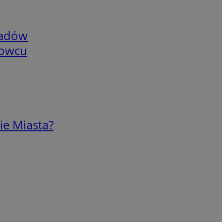
adów
nowcu
ie Miasta?