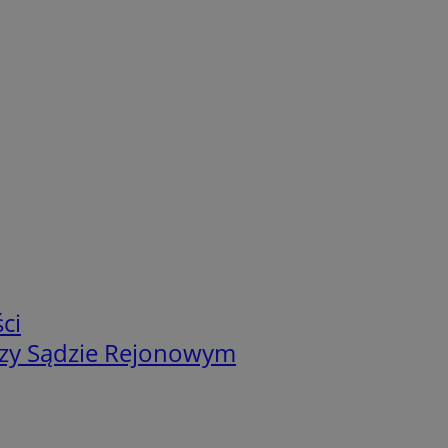
ci
zy Sądzie Rejonowym