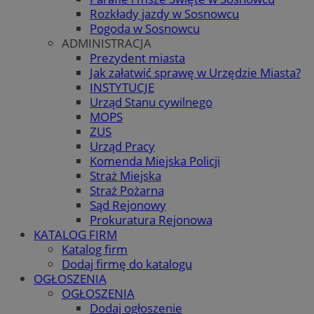
Rozkłady jazdy w Sosnowcu
Pogoda w Sosnowcu
ADMINISTRACJA
Prezydent miasta
Jak załatwić sprawę w Urzędzie Miasta?
INSTYTUCJE
Urząd Stanu cywilnego
MOPS
ZUS
Urząd Pracy
Komenda Miejska Policji
Straż Miejska
Straż Pożarna
Sąd Rejonowy
Prokuratura Rejonowa
KATALOG FIRM
Katalog firm
Dodaj firmę do katalogu
OGŁOSZENIA
OGŁOSZENIA
Dodaj ogłoszenie