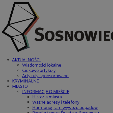
AKTUALNOŚCI
Wiadomości lokalne
Ciekawe artykuły
Artykuły sponsorowane
KRYMINALNE
MIASTO
INFORMACJE O MIEŚCIE
Historia miasta
Ważne adresy i telefony
Harmonogram wywozu odpadów
Parafie i msze Święte w Sosnowcu