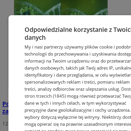
Odpowiedzialne korzystanie z Twoi
danych
My i nasi partnerzy używamy plików cookie i podob
technologii do przechowywania i uzyskiwania dostę
informacji na Twoim urządzeniu oraz do przetwarza
danych osobowych, takich jak Twój adres IP, unikaln
identyfikatory i dane przeglądania, w celu wyświetla
spersonalizowanych reklam i treści, pomiaru reklam 
treści, analizy odbiorców oraz ulepszania usług.
Dos
stron trzecich (1845)
mogą również przetwarzać Two
Potwierdzono pierwszy przypadek
dane w tych i innych celach, w tym wykorzystywać
precyzyjne dane geolokalizacyjne i cechy urządzenia
zarażenia koronawirusem w Sosnowcu
wybory dotyczą wyłącznie tej witryny. Niektórzy do
12
mogą opierać się na prawnie uzasadnionym interesi