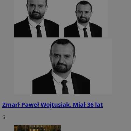
euds
.rfihub.com
Sesja
Google Privacy Policy
VISITOR_PRIVACY_METADATA
5 miesięcy 4
YouTube
tygodnie
.youtube.com
Zmarł Paweł Wojtusiak. Miał 36 lat
5