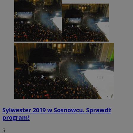
CookieScriptConsent
4 tygodnie 2 dn
CookieScript
sosnowiecki.pl
Sylwester 2019 w Sosnowcu. Sprawdź
program!
5