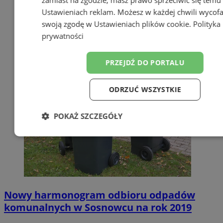
zamiast na zgodzie; masz prawo sprzeciwić się temu
Ustawieniach reklam
. Możesz w każdej chwili wycof
swoją zgodę w
Ustawieniach plików cookie
.
Polityka
prywatności
PRZEJDŹ DO PORTALU
ODRZUĆ WSZYSTKIE
POKAŻ SZCZEGÓŁY
Niezbędne
Wydajność
Targetow
Funkcjonalność
Niesklasyfikowa
Nowy harmonogram odbioru odpadów
komunalnych w Sosnowcu na rok 2019