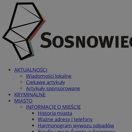
AKTUALNOŚCI
Wiadomości lokalne
Ciekawe artykuły
Artykuły sponsorowane
KRYMINALNE
MIASTO
INFORMACJE O MIEŚCIE
Historia miasta
Ważne adresy i telefony
Harmonogram wywozu odpadów
Parafie i msze Święte w Sosnowcu