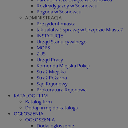
Rozkłady jazdy w Sosnowcu
Pogoda w Sosnowcu
ADMINISTRACJA
Prezydent miasta
Jak załatwić sprawę w Urzędzie Miasta?
INSTYTUCJE
Urząd Stanu cywilnego
MOPS
ZUS
Urząd Pracy
Komenda Miejska Policji
Straż Miejska
Straż Pożarna
Sąd Rejonowy
Prokuratura Rejonowa
KATALOG FIRM
Katalog firm
Dodaj firmę do katalogu
OGŁOSZENIA
OGŁOSZENIA
Dodaj ogłoszenie