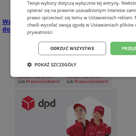
Twoje wybory dotyczą wyłącznie tej witryny. Niekt
opierać się na prawnie uzasadnionym interesie zami
prawo sprzeciwić się temu w
Ustawieniach reklam
.
Wakacyjny wypoczynek nad Bałtykiem w
chwili wycofać swoją zgodę w
Ustawieniach plików 
domkach Szmaragdowe Morze
prywatności
ODRZUĆ WSZYSTKIE
PRZEJ
POKAŻ SZCZEGÓŁY
Niezbędne
Wydajność
Targetowani
Niesklasyfikowane