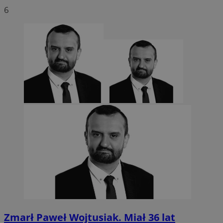
6
Zmarł Paweł Wojtusiak. Miał 36 lat