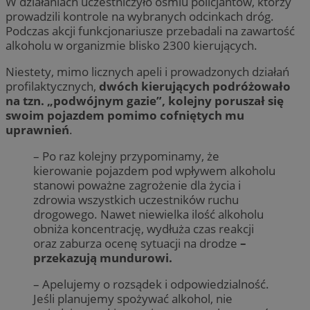
W działaniach uczestniczyło ośmiu policjantów, którzy
prowadzili kontrole na wybranych odcinkach dróg.
Podczas akcji funkcjonariusze przebadali na zawartość
alkoholu w organizmie blisko 2300 kierujących.
Niestety, mimo licznych apeli i prowadzonych działań
profilaktycznych,
dwóch kierujących podróżowało
na tzn. „podwójnym gazie”, kolejny poruszał się
swoim pojazdem pomimo cofniętych mu
uprawnień
.
– Po raz kolejny przypominamy, że
kierowanie pojazdem pod wpływem alkoholu
stanowi poważne zagrożenie dla życia i
zdrowia wszystkich uczestników ruchu
drogowego. Nawet niewielka ilość alkoholu
obniża koncentrację, wydłuża czas reakcji
oraz zaburza ocenę sytuacji na drodze
–
przekazują mundurowi.
– Apelujemy o rozsądek i odpowiedzialność.
Jeśli planujemy spożywać alkohol, nie