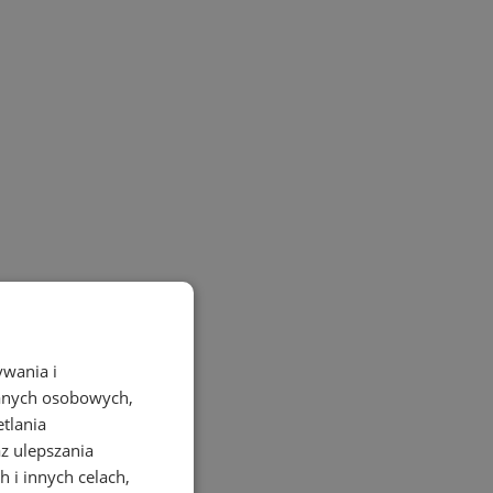
ywania i
danych osobowych,
etlania
az ulepszania
 i innych celach,