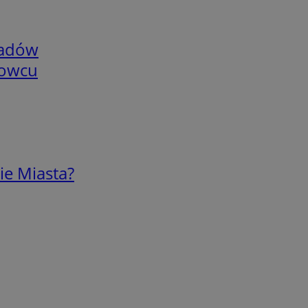
adów
nowcu
ie Miasta?