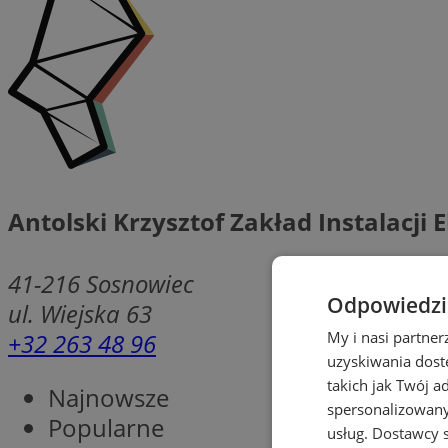
Antolski Krzysztof Zakład Instalacji 
41-216
Sosnowiec
Odpowiedzia
ul. Wiejska 63
+32 263 48 96
My i nasi partne
uzyskiwania dost
takich jak Twój a
Najnowsze
spersonalizowanyc
Popularne
usług.
Dostawcy s