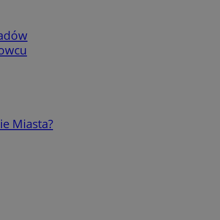
adów
nowcu
ie Miasta?