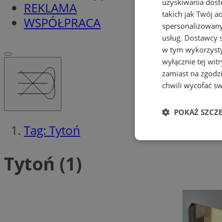
uzyskiwania dost
REKLAMA
takich jak Twój a
WSPÓŁPRACA
spersonalizowanyc
usług.
Dostawcy s
w tym wykorzysty
wyłącznie tej wi
zamiast na zgodz
chwili wycofać s
POKAŻ SZCZ
Tag: Tytoń
Niezbędne
Tytoń (1)
Ni