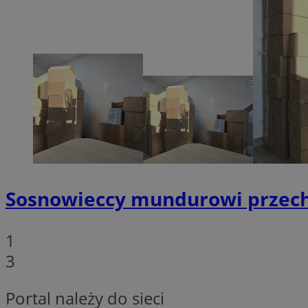
Niezbędne pliki cook
zarządzanie kontem. 
Nazwa
SessID
QeSessID
MvSessID
euds
VISITOR_PRIVACY_
Sosnowieccy mundurowi przechwy
1
3
CookieScriptConse
Portal należy do sieci