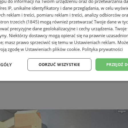
ępu do informacji na Twoim urządzeniu oraz do przetwarzania 
dres IP, unikalne identyfikatory i dane przeglądania, w celu wyświ
h reklam i treści, pomiaru reklam i treści, analizy odbiorców or
tron trzecich (1845)
mogą również przetwarzać Twoje dane w tych
wać precyzyjne dane geolokalizacyjne i cechy urządzenia. Twoje
tryny. Niektórzy dostawcy mogą opierać się na prawnie uzasadnio
ie; masz prawo sprzeciwić się temu w
Ustawieniach reklam
. Może
woją zgodę w
Ustawieniach plików cookie
.
Polityka prywatności
EGÓŁY
ODRZUĆ WSZYSTKIE
PRZEJDŹ 
Wydajność
Targetowanie
Funkcjonalność
Ni
ezbędne
Wydajność
Targetowanie
Funkcjonalność
Niesklasyfikow