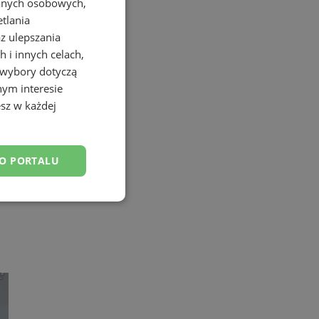
danych osobowych,
etlania
az ulepszania
 i innych celach,
 wybory dotyczą
nym interesie
sz w każdej
DO PORTALU
esklasyfikowane
ane