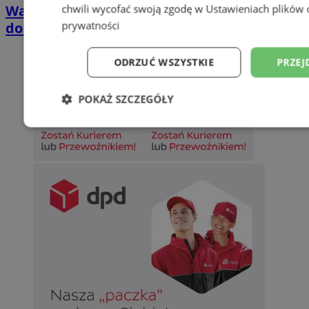
chwili wycofać swoją zgodę w
Ustawieniach plików 
Wakacyjny wypoczynek nad Bałtykiem w
prywatności
domkach Szmaragdowe Morze
ODRZUĆ WSZYSTKIE
PRZEJ
POKAŻ SZCZEGÓŁY
Niezbędne
Wydajność
Targetowani
Niesklasyfikowane
Niezbędne
Wydajność
Targetowanie
Funkcjonalno
Niezbędne pliki cookie umożliwiają korzystanie z podstawowych fun