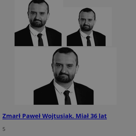
Zmarł Paweł Wojtusiak. Miał 36 lat
5