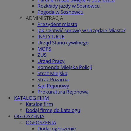
Rozkłady jazdy w Sosnowcu
Pogoda w Sosnowcu
ADMINISTRACJA
Prezydent miasta
Jak załatwić sprawę w Urzędzie Miasta?
INSTYTUCJE
Urząd Stanu cywilnego
MOPS
ZUS
Urząd Pracy
Komenda Miejska Policji
Straż Miejska
Straż Pożarna
Sąd Rejonowy
Prokuratura Rejonowa
KATALOG FIRM
Katalog firm
Dodaj firmę do katalogu
OGŁOSZENIA
OGŁOSZENIA
Dodaj ogłoszenie