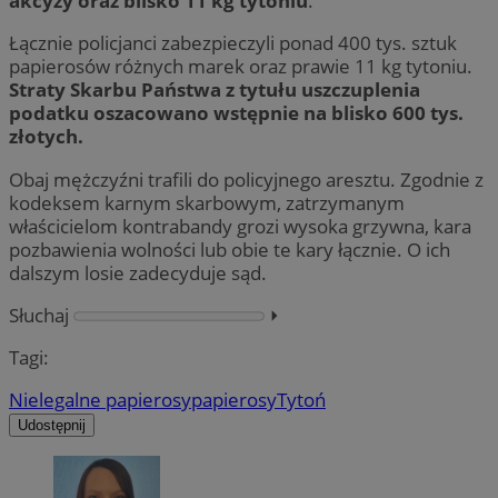
akcyzy oraz blisko 11 kg tytoniu
.
Łącznie policjanci zabezpieczyli ponad 400 tys. sztuk
papierosów różnych marek oraz prawie 11 kg tytoniu.
Straty Skarbu Państwa z tytułu uszczuplenia
podatku oszacowano wstępnie na blisko 600 tys.
złotych.
Obaj mężczyźni trafili do policyjnego aresztu. Zgodnie z
kodeksem karnym skarbowym, zatrzymanym
właścicielom kontrabandy grozi wysoka grzywna, kara
pozbawienia wolności lub obie te kary łącznie. O ich
dalszym losie zadecyduje sąd.
Słuchaj
⏵︎
Tagi:
Nielegalne papierosy
papierosy
Tytoń
Udostępnij