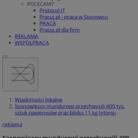
POLECAMY
Protocol IT
Pracuj.pl - praca w Sosnowcu
PRACA
Pracuj.pl dla firm
REKLAMA
WSPÓŁPRACA
Wiadomości lokalne
Sosnowieccy mundurowi przechwycili 400 tys.
sztuk papierosów oraz blisko 11 kg tytoniu
reklama
Sosnowieccy mundurowi przechwycili 400