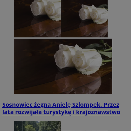
Sosnowiec żegna Anielę Szlompek. Przez
lata rozwijała turystykę i krajoznawstwo