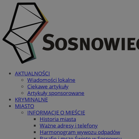
AKTUALNOŚCI
Wiadomości lokalne
Ciekawe artykuły
Artykuły sponsorowane
KRYMINALNE
MIASTO
INFORMACJE O MIEŚCIE
Historia miasta
Ważne adresy i telefony
Harmonogram wywozu odpadów
Parafie i msze Święte w Sosnowcu