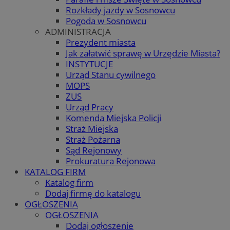
Rozkłady jazdy w Sosnowcu
Pogoda w Sosnowcu
ADMINISTRACJA
Prezydent miasta
Jak załatwić sprawę w Urzędzie Miasta?
INSTYTUCJE
Urząd Stanu cywilnego
MOPS
ZUS
Urząd Pracy
Komenda Miejska Policji
Straż Miejska
Straż Pożarna
Sąd Rejonowy
Prokuratura Rejonowa
KATALOG FIRM
Katalog firm
Dodaj firmę do katalogu
OGŁOSZENIA
OGŁOSZENIA
Dodaj ogłoszenie