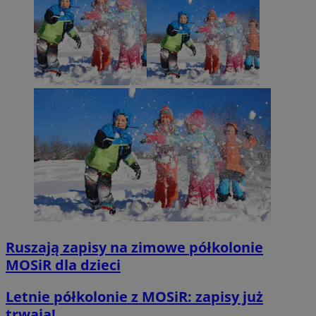
Ruszają zapisy na zimowe półkolonie
MOSiR dla dzieci
Letnie półkolonie z MOSiR: zapisy już
trwają!