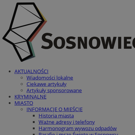
AKTUALNOŚCI
Wiadomości lokalne
Ciekawe artykuły
Artykuły sponsorowane
KRYMINALNE
MIASTO
INFORMACJE O MIEŚCIE
Historia miasta
Ważne adresy i telefony
Harmonogram wywozu odpadów
Parafie i msze Święte w Sosnowcu