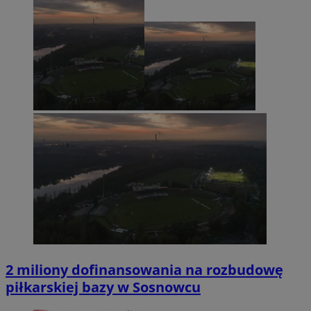
2 miliony dofinansowania na rozbudowę
piłkarskiej bazy w Sosnowcu