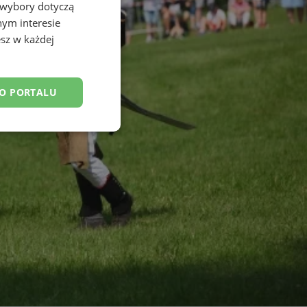
 wybory dotyczą
nym interesie
sz w każdej
DO PORTALU
esklasyfikowane
ane
owanie użytkownika i
j.