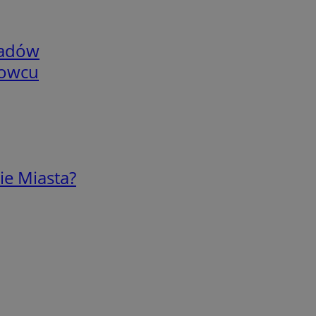
adów
nowcu
ie Miasta?