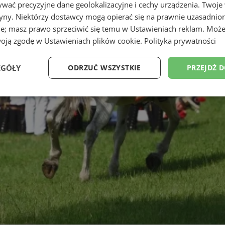
wać precyzyjne dane geolokalizacyjne i cechy urządzenia. Twoje
tryny. Niektórzy dostawcy mogą opierać się na prawnie uzasadnio
ie; masz prawo sprzeciwić się temu w
Ustawieniach reklam
. Może
woją zgodę w
Ustawieniach plików cookie
.
Polityka prywatności
EGÓŁY
ODRZUĆ WSZYSTKIE
PRZEJDŹ 
Wydajność
Targetowanie
Funkcjonalność
Ni
ezbędne
Wydajność
Targetowanie
Funkcjonalność
Niesklasyfikow
ie umożliwiają korzystanie z podstawowych funkcji strony internetowej, takich jak log
Bez niezbędnych plików cookie nie można prawidłowo korzystać ze strony internetowe
Provider
/
Okres
Opis
Domena
przechowywania