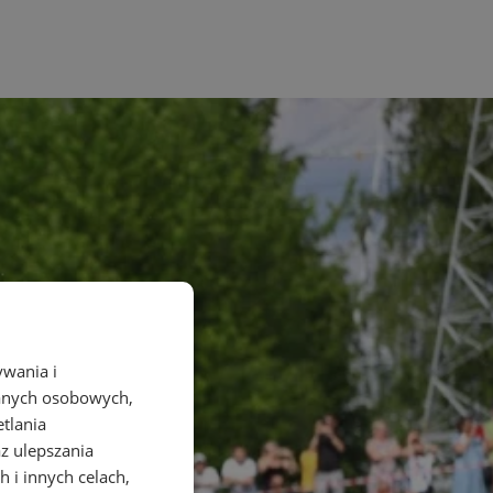
ywania i
danych osobowych,
etlania
az ulepszania
 i innych celach,