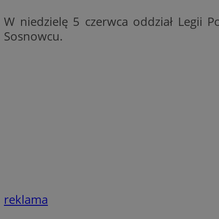
SessID
W niedzielę 5 czerwca oddział Legii P
QeSessID
Sosnowcu.
MvSessID
euds
VISITOR_PRIVACY_
CookieScriptConse
__cf_bm
reklama
__cf_bm