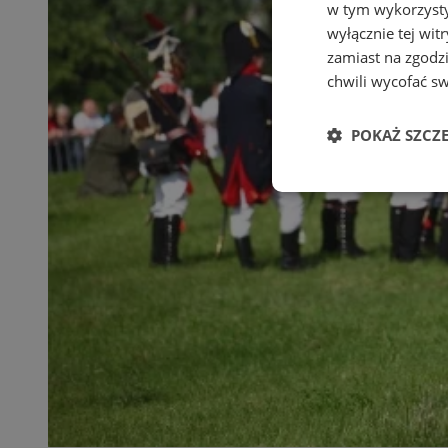
w tym wykorzysty
wyłącznie tej wi
zamiast na zgodz
chwili wycofać s
POKAŻ SZCZ
Niezbędne
Ni
Niezbędne pliki cook
zarządzanie kontem. 
Nazwa