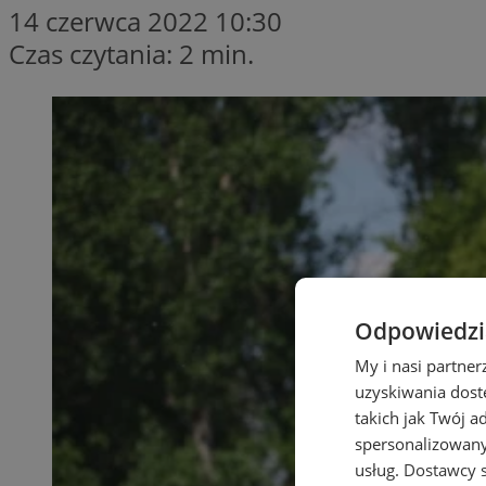
14 czerwca 2022 10:30
Czas czytania: 2 min.
Odpowiedzia
My i nasi partne
uzyskiwania dost
takich jak Twój a
spersonalizowanyc
usług.
Dostawcy s