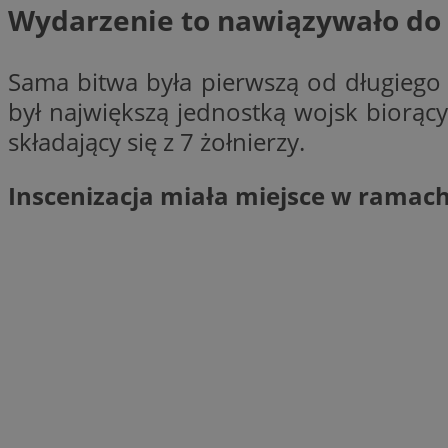
Wydarzenie to nawiązywało do
Sama bitwa była pierwszą od długiego
Nazwa
był największą jednostką wojsk biorącyc
Provider
Nazwa
Nazwa
__Secure-YNID
Domena
składający się z 7 żołnierzy.
Nazwa
openstat_higd0hq
OAID
_cfuvid
.vimeo.c
_fbp
ustat_86zhzqab74l
Inscenizacja miała miejsce w ramac
openstat_gid
YSC
ustat_fdd84hfvmX
_clck
ustat_0737X2Xdr554
VISITOR_INFO1_LIV
ADK_EX_11
_clsk
openstat_rufhx0sv
openstat_ex0rxiq
rud
ustat_qcbmX95Xf0
_clsk
ANON_ID