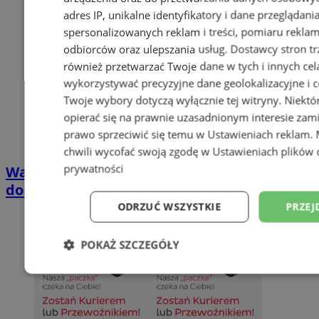
adres IP, unikalne identyfikatory i dane przeglądani
spersonalizowanych reklam i treści, pomiaru reklam i
odbiorców oraz ulepszania usług.
Dostawcy stron tr
również przetwarzać Twoje dane w tych i innych cel
wykorzystywać precyzyjne dane geolokalizacyjne i c
Twoje wybory dotyczą wyłącznie tej witryny. Niekt
opierać się na prawnie uzasadnionym interesie zami
prawo sprzeciwić się temu w
Ustawieniach reklam
.
chwili wycofać swoją zgodę w
Ustawieniach plików 
prywatności
Wakacyjny wypoczynek nad Bałtykiem w
domkach Szmaragdowe Morze
ODRZUĆ WSZYSTKIE
PRZEJ
POKAŻ SZCZEGÓŁY
Niezbędne
Wydajność
Targetowani