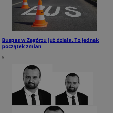
Buspas w Zagórzu już działa. To jednak
początek zmian
5