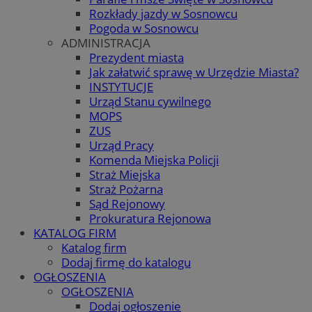
Rozkłady jazdy w Sosnowcu
Pogoda w Sosnowcu
ADMINISTRACJA
Prezydent miasta
Jak załatwić sprawę w Urzędzie Miasta?
INSTYTUCJE
Urząd Stanu cywilnego
MOPS
ZUS
Urząd Pracy
Komenda Miejska Policji
Straż Miejska
Straż Pożarna
Sąd Rejonowy
Prokuratura Rejonowa
KATALOG FIRM
Katalog firm
Dodaj firmę do katalogu
OGŁOSZENIA
OGŁOSZENIA
Dodaj ogłoszenie