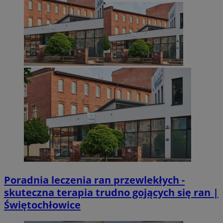
euds
.rfihub.com
Sesja
VISITOR_PRIVACY_METADATA
5 miesięcy 4
YouTube
Googl
tygodnie
.youtube.com
Poradnia leczenia ran przewlekłych -
skuteczna terapia trudno gojących się ran |
Świętochłowice