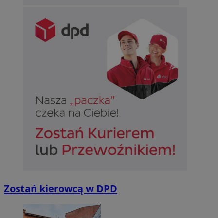
Niesklasyfikowane
Niezbędne
Wydajność
Targetowanie
Funkcjonalno
Niezbędne pliki cookie umożliwiają korzystanie z podstawowych fun
takich jak logowanie użytkownika i zarządzanie kontem. Bez niezb
można prawidłowo korzystać ze strony internetowej.
Provider
/
Okres
Nazwa
Domena
przechowywan
SessID
sosnowiecki.pl
1 rok
QeSessID
sosnowiecki.pl
1 rok
Zostań kierowcą w DPD
MvSessID
sosnowiecki.pl
1 rok