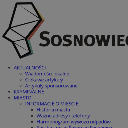
AKTUALNOŚCI
Wiadomości lokalne
Ciekawe artykuły
Artykuły sponsorowane
KRYMINALNE
MIASTO
INFORMACJE O MIEŚCIE
Historia miasta
Ważne adresy i telefony
Harmonogram wywozu odpadów
Parafie i msze Święte w Sosnowcu