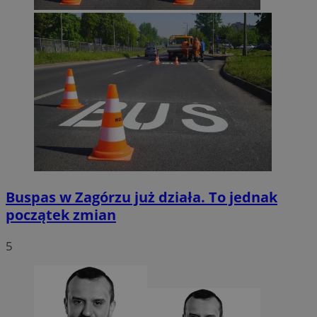
Buspas w Zagórzu już działa. To jednak
początek zmian
5