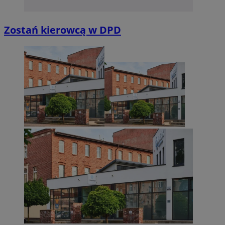
Zostań kierowcą w DPD
Niezbędne
Wydajność
Targetowanie
Funkcjonalno
Niezbędne pliki cookie umożliwiają korzystanie z podstawowych fun
takich jak logowanie użytkownika i zarządzanie kontem. Bez niezb
można prawidłowo korzystać ze strony internetowej.
Provider
/
Okres
Nazwa
Domena
przechowywan
SessID
sosnowiecki.pl
1 rok
QeSessID
sosnowiecki.pl
1 rok
MvSessID
sosnowiecki.pl
1 rok
euds
.rfihub.com
Sesja