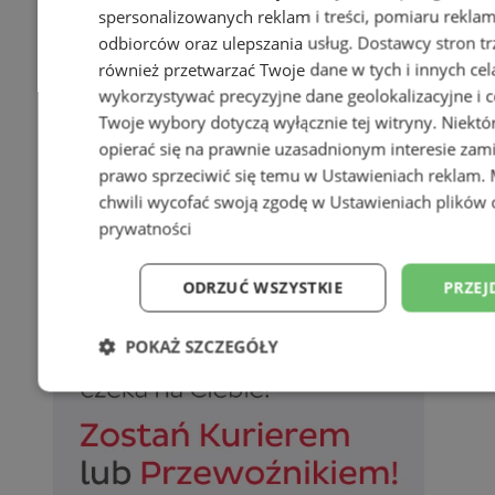
spersonalizowanych reklam i treści, pomiaru reklam i
odbiorców oraz ulepszania usług.
Dostawcy stron tr
również przetwarzać Twoje dane w tych i innych cel
wykorzystywać precyzyjne dane geolokalizacyjne i c
Twoje wybory dotyczą wyłącznie tej witryny. Niekt
opierać się na prawnie uzasadnionym interesie zami
prawo sprzeciwić się temu w
Ustawieniach reklam
.
chwili wycofać swoją zgodę w
Ustawieniach plików 
prywatności
ODRZUĆ WSZYSTKIE
PRZEJ
POKAŻ SZCZEGÓŁY
Niezbędne
Wydajność
Targetowani
Niesklasyfikowane