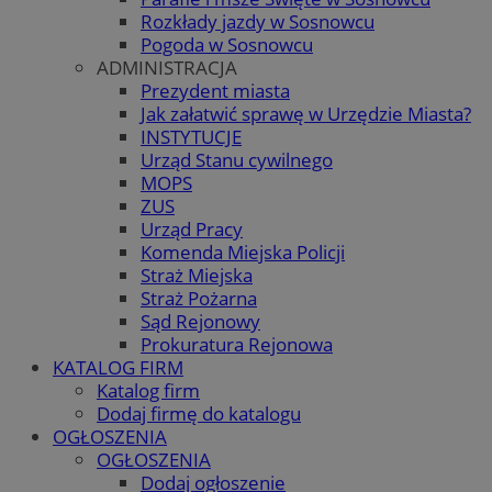
Rozkłady jazdy w Sosnowcu
Pogoda w Sosnowcu
ADMINISTRACJA
Prezydent miasta
Jak załatwić sprawę w Urzędzie Miasta?
INSTYTUCJE
Urząd Stanu cywilnego
MOPS
ZUS
Urząd Pracy
Komenda Miejska Policji
Straż Miejska
Straż Pożarna
Sąd Rejonowy
Prokuratura Rejonowa
KATALOG FIRM
Katalog firm
Dodaj firmę do katalogu
OGŁOSZENIA
OGŁOSZENIA
Dodaj ogłoszenie