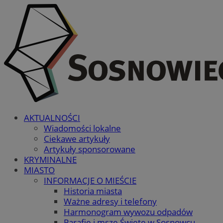
AKTUALNOŚCI
Wiadomości lokalne
Ciekawe artykuły
Artykuły sponsorowane
KRYMINALNE
MIASTO
INFORMACJE O MIEŚCIE
Historia miasta
Ważne adresy i telefony
Harmonogram wywozu odpadów
Parafie i msze Święte w Sosnowcu