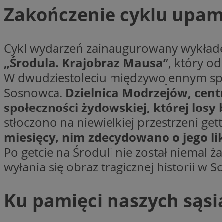
Zakończenie cyklu upam
Cykl wydarzeń zainaugurowany wykładem
Nazwa
Provider
„Środula. Krajobraz Mausa”
, który o
Nazwa
Nazwa
__Secure-YNID
Domena
Nazwa
W dwudziestoleciu międzywojennym spo
openstat_higd0hq
OAID
_cfuvid
.vimeo.c
_fbp
Sosnowca.
Dzielnica Modrzejów, cent
ustat_86zhzqab74l
społeczności żydowskiej, której losy
openstat_gid
YSC
stłoczono na niewielkiej przestrzeni get
ustat_fdd84hfvmX
_clck
miesięcy, nim zdecydowano o jego l
ustat_0737X2Xdr554
VISITOR_INFO1_LIV
Po getcie na Środuli nie został niemal 
ADK_EX_11
wyłania się obraz tragicznej historii w
_clsk
openstat_rufhx0sv
openstat_ex0rxiq
rud
Ku pamięci naszych sąs
ustat_qcbmX95Xf0
_clsk
ANON_ID