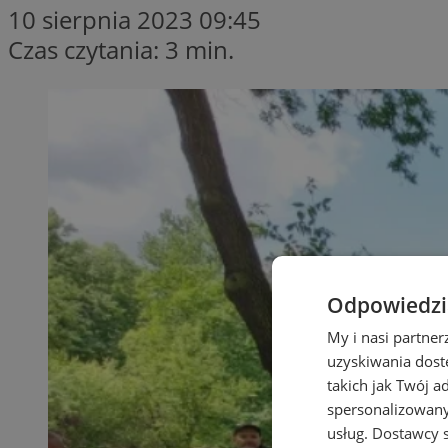
10 sierpnia 2023 09:45
Czas czytania: 3 min.
Odpowiedzia
My i nasi partne
uzyskiwania dost
takich jak Twój a
spersonalizowanyc
usług.
Dostawcy s