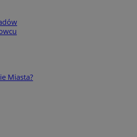
adów
nowcu
ie Miasta?