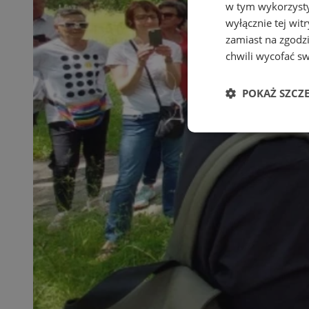
w tym wykorzysty
wyłącznie tej wi
zamiast na zgodz
chwili wycofać s
POKAŻ SZCZ
Niezbędne
Ni
Niezbędne pliki cook
zarządzanie kontem. 
Nazwa