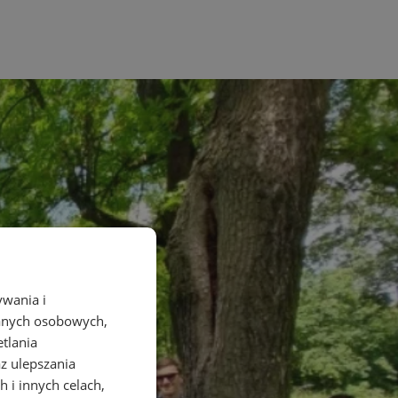
ywania i
danych osobowych,
etlania
az ulepszania
 i innych celach,