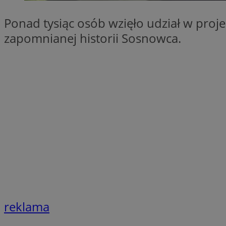
SessID
Ponad tysiąc osób wzięło udział w proj
QeSessID
zapomnianej historii Sosnowca.
MvSessID
euds
VISITOR_PRIVACY_
CookieScriptConse
__cf_bm
reklama
__cf_bm