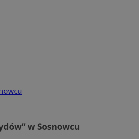
snowcu
 Żydów” w Sosnowcu