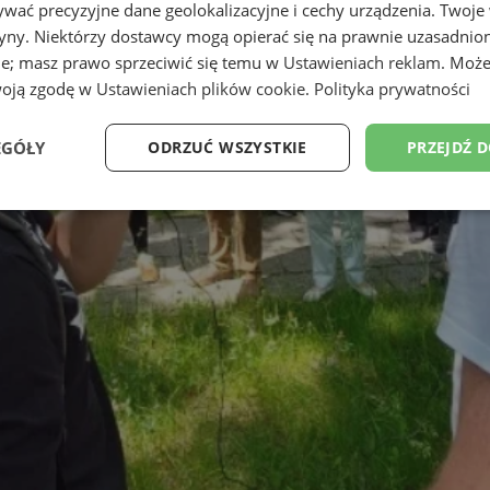
wać precyzyjne dane geolokalizacyjne i cechy urządzenia. Twoje
tryny. Niektórzy dostawcy mogą opierać się na prawnie uzasadnio
ie; masz prawo sprzeciwić się temu w
Ustawieniach reklam
. Może
woją zgodę w
Ustawieniach plików cookie
.
Polityka prywatności
EGÓŁY
ODRZUĆ WSZYSTKIE
PRZEJDŹ 
Wydajność
Targetowanie
Funkcjonalność
Ni
ezbędne
Wydajność
Targetowanie
Funkcjonalność
Niesklasyfikow
ie umożliwiają korzystanie z podstawowych funkcji strony internetowej, takich jak log
Bez niezbędnych plików cookie nie można prawidłowo korzystać ze strony internetowe
Provider
/
Okres
Opis
Domena
przechowywania