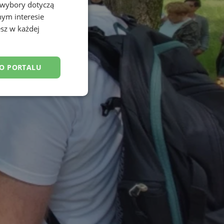
 wybory dotyczą
nym interesie
sz w każdej
DO PORTALU
esklasyfikowane
ane
owanie użytkownika i
j.