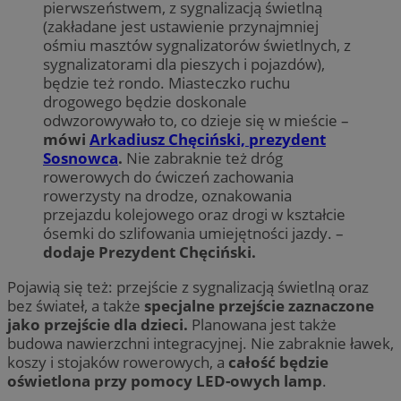
pierwszeństwem, z sygnalizacją świetlną
(zakładane jest ustawienie przynajmniej
ośmiu masztów sygnalizatorów świetlnych, z
sygnalizatorami dla pieszych i pojazdów),
będzie też rondo. Miasteczko ruchu
drogowego będzie doskonale
odwzorowywało to, co dzieje się w mieście –
mówi
Arkadiusz Chęciński, prezydent
Sosnowca
.
Nie zabraknie też dróg
rowerowych do ćwiczeń zachowania
rowerzysty na drodze, oznakowania
przejazdu kolejowego oraz drogi w kształcie
ósemki do szlifowania umiejętności jazdy. –
dodaje Prezydent Chęciński.
Pojawią się też: przejście z sygnalizacją świetlną oraz
bez świateł, a także
specjalne przejście zaznaczone
jako przejście dla dzieci.
Planowana jest także
budowa nawierzchni integracyjnej. Nie zabraknie ławek,
koszy i stojaków rowerowych, a
całość będzie
oświetlona przy pomocy LED-owych lamp
.