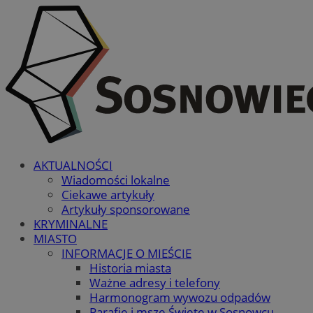
AKTUALNOŚCI
Wiadomości lokalne
Ciekawe artykuły
Artykuły sponsorowane
KRYMINALNE
MIASTO
INFORMACJE O MIEŚCIE
Historia miasta
Ważne adresy i telefony
Harmonogram wywozu odpadów
Parafie i msze Święte w Sosnowcu