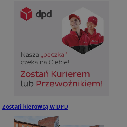
Niesklasyfikowane
Niezbędne
Wydajność
Targetowanie
Funkcjonalno
Niezbędne pliki cookie umożliwiają korzystanie z podstawowych fun
takich jak logowanie użytkownika i zarządzanie kontem. Bez niezb
można prawidłowo korzystać ze strony internetowej.
Provider
/
Okres
Nazwa
Domena
przechowywan
SessID
sosnowiecki.pl
1 rok
QeSessID
sosnowiecki.pl
1 rok
Zostań kierowcą w DPD
MvSessID
sosnowiecki.pl
1 rok