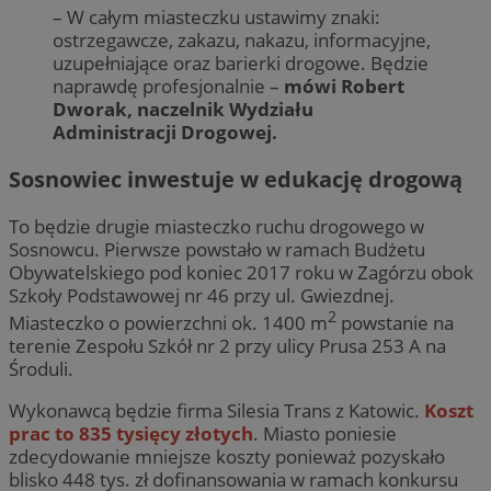
– W całym miasteczku ustawimy znaki:
ostrzegawcze, zakazu, nakazu, informacyjne,
uzupełniające oraz barierki drogowe. Będzie
naprawdę profesjonalnie –
mówi Robert
Dworak, naczelnik Wydziału
Administracji Drogowej.
Sosnowiec inwestuje w edukację drogową
To będzie drugie miasteczko ruchu drogowego w
Sosnowcu. Pierwsze powstało w ramach Budżetu
Obywatelskiego pod koniec 2017 roku w Zagórzu obok
Szkoły Podstawowej nr 46 przy ul. Gwiezdnej.
2
Miasteczko o powierzchni ok. 1400 m
powstanie na
terenie Zespołu Szkół nr 2 przy ulicy Prusa 253 A na
Środuli.
Wykonawcą będzie firma Silesia Trans z Katowic.
Koszt
prac to 835 tysięcy złotych
. Miasto poniesie
zdecydowanie mniejsze koszty ponieważ pozyskało
blisko 448 tys. zł dofinansowania w ramach konkursu