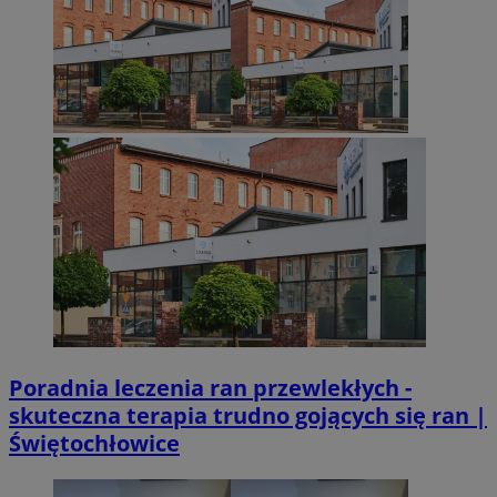
euds
.rfihub.com
Sesja
VISITOR_PRIVACY_METADATA
5 miesięcy 4
YouTube
Googl
tygodnie
.youtube.com
Poradnia leczenia ran przewlekłych -
skuteczna terapia trudno gojących się ran |
Świętochłowice