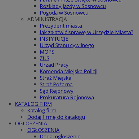
Rozkłady jazdy w Sosnowcu
Pogoda w Sosnowcu
ADMINISTRACJA
Prezydent miasta
Jak załatwić sprawę w Urzędzie Miasta?
INSTYTUCJE
Urząd Stanu cywilnego
MOPS
ZUS
Urząd Pracy
Komenda Miejska Policji
Straż Miejska
Straż Pożarna
Sąd Rejonowy
Prokuratura Rejonowa
KATALOG FIRM
Katalog firm
Dodaj firmę do katalogu
OGŁOSZENIA
OGŁOSZENIA
Dodaj ogłoszenie