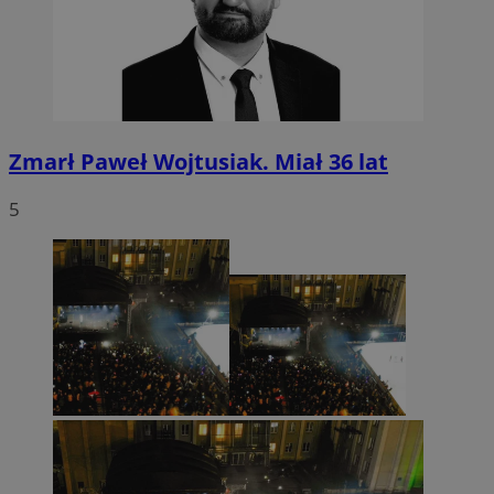
Zmarł Paweł Wojtusiak. Miał 36 lat
5