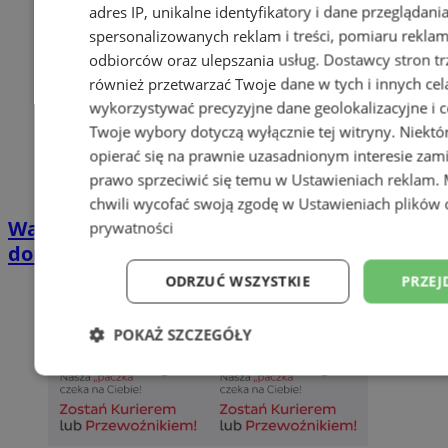
adres IP, unikalne identyfikatory i dane przeglądani
spersonalizowanych reklam i treści, pomiaru reklam i
odbiorców oraz ulepszania usług.
Dostawcy stron tr
również przetwarzać Twoje dane w tych i innych cel
wykorzystywać precyzyjne dane geolokalizacyjne i c
Twoje wybory dotyczą wyłącznie tej witryny. Niekt
opierać się na prawnie uzasadnionym interesie zami
prawo sprzeciwić się temu w
Ustawieniach reklam
.
chwili wycofać swoją zgodę w
Ustawieniach plików 
Wakacyjny wypoczynek nad Bałtykiem w
prywatności
domkach Szmaragdowe Morze
ODRZUĆ WSZYSTKIE
PRZEJ
POKAŻ SZCZEGÓŁY
Niezbędne
Wydajność
Targetowani