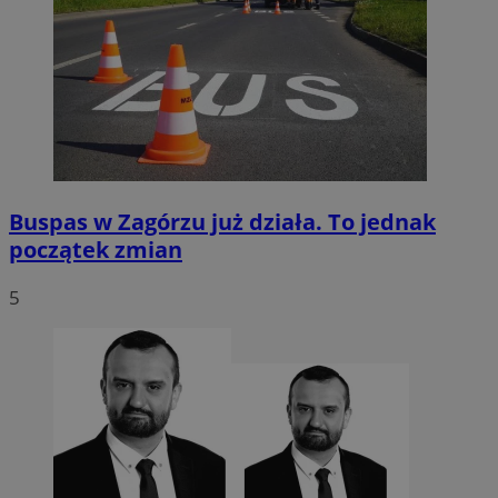
Buspas w Zagórzu już działa. To jednak
początek zmian
5