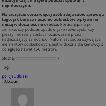
każdej okazji, nie tylko podczas spotkań z
najmłodszymi.
Na szczęście coraz więcej osób zdaje sobie sprawę z
tego, jak bardzo noszenie odblasków wpływa na
naszą widoczność na drodze.
Poruszając się po
zmroku, czy podczas opadów, jako rowerzysta, czy
pieszy, możemy zostać niezauważeni przez
nadjeżdżający samochód. Natomiast osoba używająca
elementów odblaskowych, jest widoczna dla kierowcy z
odległości nawet 150 metrów.
Słuchaj
⏵︎
Tagi:
policja
Odblaski
Udostępnij