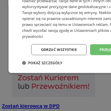
również przetwarzać Twoje dane w tych i innych cel
wykorzystywać precyzyjne dane geolokalizacyjne i c
Twoje wybory dotyczą wyłącznie tej witryny. Niekt
opierać się na prawnie uzasadnionym interesie zami
prawo sprzeciwić się temu w
Ustawieniach reklam
.
chwili wycofać swoją zgodę w
Ustawieniach plików 
prywatności
ODRZUĆ WSZYSTKIE
PRZEJ
POKAŻ SZCZEGÓŁY
Niezbędne
Wydajność
Targetowani
Niesklasyfikowane
Zostań kierowcą w DPD