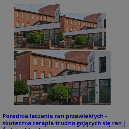
Niezbędne
Wydajność
Targetowanie
Funkcjonalno
Niezbędne pliki cookie umożliwiają korzystanie z podstawowych fun
takich jak logowanie użytkownika i zarządzanie kontem. Bez niezb
można prawidłowo korzystać ze strony internetowej.
Provider
/
Okres
Nazwa
Domena
przechowywan
SessID
sosnowiecki.pl
1 rok
QeSessID
sosnowiecki.pl
1 rok
MvSessID
sosnowiecki.pl
1 rok
euds
.rfihub.com
Sesja
Poradnia leczenia ran przewlekłych -
skuteczna terapia trudno gojących się ran |