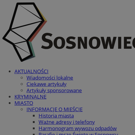
AKTUALNOŚCI
Wiadomości lokalne
Ciekawe artykuły
Artykuły sponsorowane
KRYMINALNE
MIASTO
INFORMACJE O MIEŚCIE
Historia miasta
Ważne adresy i telefony
Harmonogram wywozu odpadów
Parafie i msze Święte w Sosnowcu