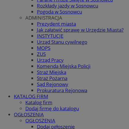
Rozkłady jazdy w Sosnowcu
Pogoda w Sosnowcu
ADMINISTRACJA
Prezydent miasta
Jak załatwić sprawę w Urzędzie Miasta?
INSTYTUCJE
Urząd Stanu cywilnego
MOPS
ZUS
Urząd Pracy
Komenda Miejska Policji
Straż Miejska
Straż Pożarna
Sąd Rejonowy
Prokuratura Rejonowa
KATALOG FIRM
Katalog firm
Dodaj firmę do katalogu
OGŁOSZENIA
OGŁOSZENIA
Dodaj ogłoszenie