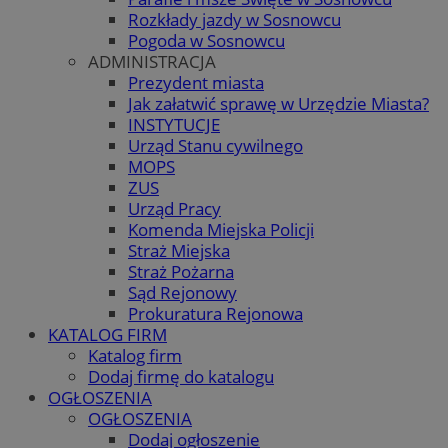
Rozkłady jazdy w Sosnowcu
Pogoda w Sosnowcu
ADMINISTRACJA
Prezydent miasta
Jak załatwić sprawę w Urzędzie Miasta?
INSTYTUCJE
Urząd Stanu cywilnego
MOPS
ZUS
Urząd Pracy
Komenda Miejska Policji
Straż Miejska
Straż Pożarna
Sąd Rejonowy
Prokuratura Rejonowa
KATALOG FIRM
Katalog firm
Dodaj firmę do katalogu
OGŁOSZENIA
OGŁOSZENIA
Dodaj ogłoszenie