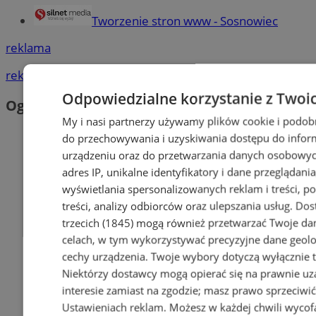
Tworzenie stron www - Sosnowiec
reklama
reklama
Odpowiedzialne korzystanie z Twoi
Ogłoszenia
My i nasi partnerzy używamy plików cookie i podob
do przechowywania i uzyskiwania dostępu do infor
urządzeniu oraz do przetwarzania danych osobowych
adres IP, unikalne identyfikatory i dane przeglądania
wyświetlania spersonalizowanych reklam i treści, p
treści, analizy odbiorców oraz ulepszania usług.
Dos
trzecich (1845)
mogą również przetwarzać Twoje dan
celach, w tym wykorzystywać precyzyjne dane geolok
cechy urządzenia. Twoje wybory dotyczą wyłącznie t
Niektórzy dostawcy mogą opierać się na prawnie u
interesie zamiast na zgodzie; masz prawo sprzeciwi
Ustawieniach reklam
. Możesz w każdej chwili wyco