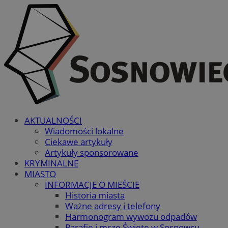
AKTUALNOŚCI
Wiadomości lokalne
Ciekawe artykuły
Artykuły sponsorowane
KRYMINALNE
MIASTO
INFORMACJE O MIEŚCIE
Historia miasta
Ważne adresy i telefony
Harmonogram wywozu odpadów
Parafie i msze Święte w Sosnowcu