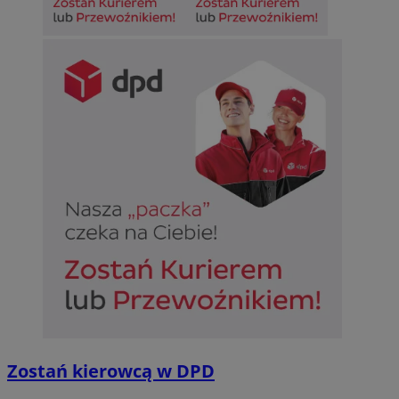
internetowej, takich jak logowanie użytkownika i zarządzanie kon
plików cookie nie można prawidłowo korzystać ze strony interneto
Provider
/
Okres
Nazwa
Domena
przechowywan
SessID
sosnowiecki.pl
1 rok
QeSessID
sosnowiecki.pl
1 rok
MvSessID
sosnowiecki.pl
1 rok
euds
.rfihub.com
Sesja
Zostań kierowcą w DPD