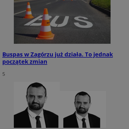
Buspas w Zagórzu już działa. To jednak
początek zmian
5