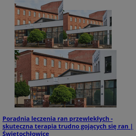
Go
VISITOR_PRIVACY_METADATA
5 miesięcy 4
YouTube
tygodnie
.youtube.com
Poradnia leczenia ran przewlekłych -
skuteczna terapia trudno gojących się ran |
Świętochłowice