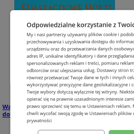
Odpowiedzialne korzystanie z Twoi
My i nasi partnerzy używamy plików cookie i podob
przechowywania i uzyskiwania dostępu do informac
urządzeniu oraz do przetwarzania danych osobowych
adres IP, unikalne identyfikatory i dane przeglądani
spersonalizowanych reklam i treści, pomiaru reklam i
odbiorców oraz ulepszania usług.
Dostawcy stron tr
również przetwarzać Twoje dane w tych i innych cel
wykorzystywać precyzyjne dane geolokalizacyjne i c
Twoje wybory dotyczą wyłącznie tej witryny. Niekt
opierać się na prawnie uzasadnionym interesie zami
Wakacyjny wypoczynek nad Bałtykiem w
prawo sprzeciwić się temu w
Ustawieniach reklam
.
domkach Szmaragdowe Morze
chwili wycofać swoją zgodę w
Ustawieniach plików 
prywatności