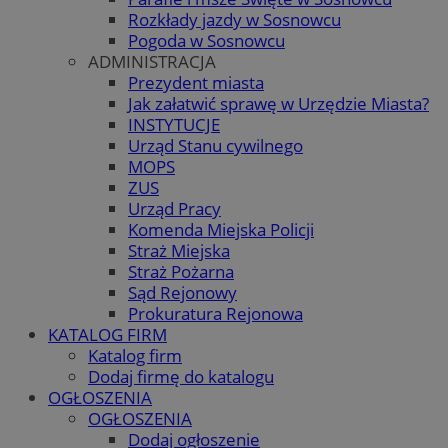
Rozkłady jazdy w Sosnowcu
Pogoda w Sosnowcu
ADMINISTRACJA
Prezydent miasta
Jak załatwić sprawę w Urzędzie Miasta?
INSTYTUCJE
Urząd Stanu cywilnego
MOPS
ZUS
Urząd Pracy
Komenda Miejska Policji
Straż Miejska
Straż Pożarna
Sąd Rejonowy
Prokuratura Rejonowa
KATALOG FIRM
Katalog firm
Dodaj firmę do katalogu
OGŁOSZENIA
OGŁOSZENIA
Dodaj ogłoszenie