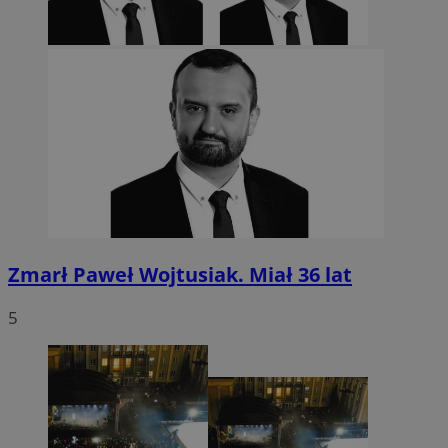
Zmarł Paweł Wojtusiak. Miał 36 lat
5