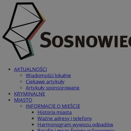
AKTUALNOŚCI
Wiadomości lokalne
Ciekawe artykuły
Artykuły sponsorowane
KRYMINALNE
MIASTO
INFORMACJE O MIEŚCIE
Historia miasta
Ważne adresy i telefony
Harmonogram wywozu odpadów
Parafie i msze Święte w Sosnowcu