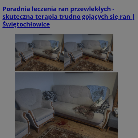
Poradnia leczenia ran przewlekłych -
skuteczna terapia trudno gojących się ran |
Świętochłowice
CookieScriptConsent
4 tygodnie 2 d
CookieScript
sosnowiecki.pl