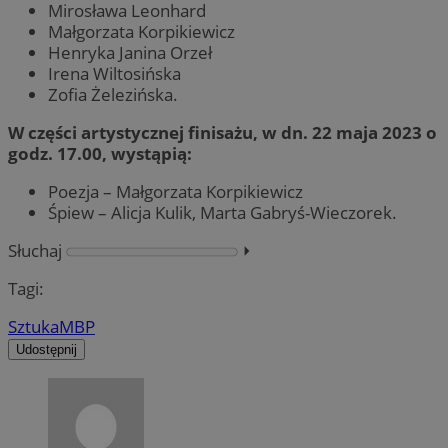
Mirosława Leonhard
Małgorzata Korpikiewicz
Henryka Janina Orzeł
Irena Wiltosińska
Zofia Żelezińska.
W części artystycznej finisażu, w dn. 22 maja 2023 o
godz. 17.00, wystąpią:
Poezja – Małgorzata Korpikiewicz
Śpiew – Alicja Kulik, Marta Gabryś-Wieczorek.
Słuchaj
⏵︎
Tagi:
Sztuka
MBP
Udostępnij