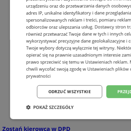
urządzeniu oraz do przetwarzania danych osobowych
adres IP, unikalne identyfikatory i dane przeglądani
spersonalizowanych reklam i treści, pomiaru reklam i
odbiorców oraz ulepszania usług.
Dostawcy stron tr
również przetwarzać Twoje dane w tych i innych cel
wykorzystywać precyzyjne dane geolokalizacyjne i c
Twoje wybory dotyczą wyłącznie tej witryny. Niekt
opierać się na prawnie uzasadnionym interesie zami
prawo sprzeciwić się temu w
Ustawieniach reklam
.
chwili wycofać swoją zgodę w
Ustawieniach plików 
prywatności
ODRZUĆ WSZYSTKIE
PRZEJ
POKAŻ SZCZEGÓŁY
Niezbędne
Wydajność
Targetowani
Zostań kierowcą w DPD