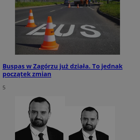
Buspas w Zagórzu już działa. To jednak
początek zmian
5