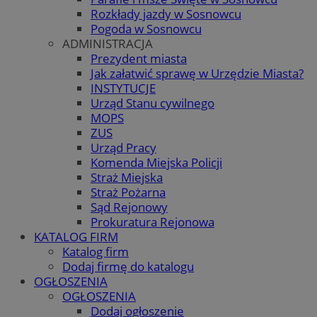
Rozkłady jazdy w Sosnowcu
Pogoda w Sosnowcu
ADMINISTRACJA
Prezydent miasta
Jak załatwić sprawę w Urzędzie Miasta?
INSTYTUCJE
Urząd Stanu cywilnego
MOPS
ZUS
Urząd Pracy
Komenda Miejska Policji
Straż Miejska
Straż Pożarna
Sąd Rejonowy
Prokuratura Rejonowa
KATALOG FIRM
Katalog firm
Dodaj firmę do katalogu
OGŁOSZENIA
OGŁOSZENIA
Dodaj ogłoszenie