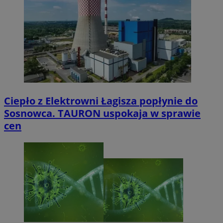
Ciepło z Elektrowni Łagisza popłynie do
Sosnowca. TAURON uspokaja w sprawie
cen