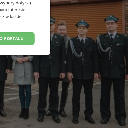
 wybory dotyczą
nym interesie
sz w każdej
DO PORTALU
esklasyfikowane
ane
owanie użytkownika i
j.