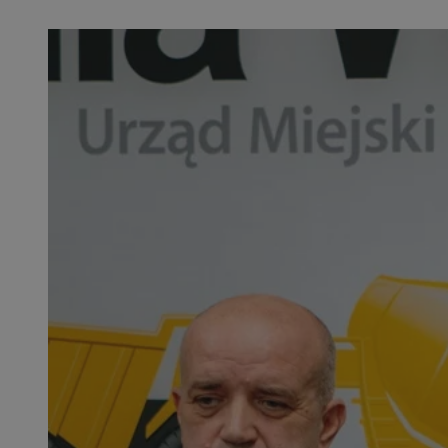
SessID
QeSessID
MvSessID
euds
VISITOR_PRIVACY_
CookieScriptConse
__cf_bm
__cf_bm