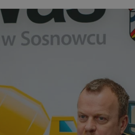
sosnowiecki.pl
1 rok
Ten plik cookie przechowuje identyfi
sosnowiecki.pl
1 rok
Ten plik cookie przechowuje identyfi
sosnowiecki.pl
1 rok
Ten plik cookie przechowuje identyfi
.rfihub.com
Sesja
Ten plik cookie jest używany do p
zgody użytkownika w odniesieniu d
Zazwyczaj rejestruje, czy użytkowni
usługi śledzenia lub reklamy.
METADATA
5 miesięcy 4
Ten plik cookie przechowuje inform
YouTube
tygodnie
użytkownika oraz jego preferencjac
.youtube.com
prywatności podczas korzystania z w
wybory dotyczące polityki prywatno
zgody, zapewniając ich przestrzega
wizytach. Dzięki temu użytkownik 
konfigurować swoich preferencji, c
zgodność z regulacjami ochrony da
nt
4 tygodnie 2 dni
Ten plik cookie jest używany przez 
CookieScript
Google Privacy Policy
Script.com do zapamiętywania prefe
sosnowiecki.pl
zgody użytkownika na pliki cookie. 
aby baner cookie Cookie-Script.com
29 minut 56
Ten plik cookie służy do rozróżniani
Cloudflare
sekund
to korzystne dla strony internetow
Inc.
umożliwia tworzenie ważnych rapo
.temu.com
korzystania z jej witryny internetow
29 minut 54
Ten plik cookie służy do rozróżniani
Cloudflare