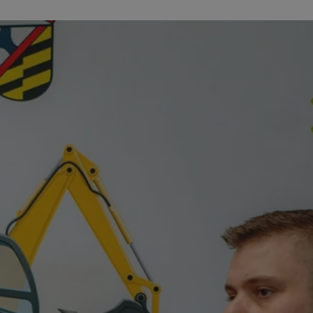
kator sesji.
kator sesji.
kator sesji.
rzechowywania
o usług śledzenia.
k zdecydował się na
acje o zgodzie
h dotyczących
itryny. Rejestruje
ści i ustawień
nie w kolejnych
nie musi ponownie
o zwiększa wygodę i
nych.
usługę Cookie-
rencji dotyczących
Jest to konieczne,
 działał poprawnie.
a ludzi i botów. Jest
ej, ponieważ
rtów na temat
ej.
a ludzi i botów. Jest