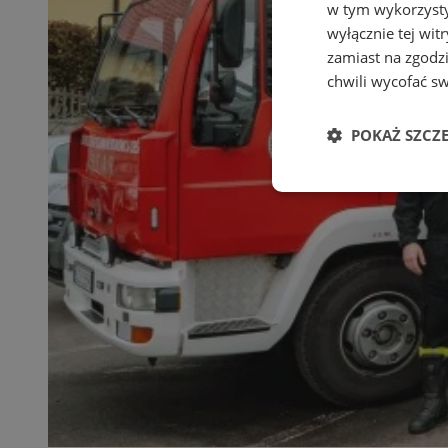
w tym wykorzysty
wyłącznie tej wi
zamiast na zgodz
chwili wycofać s
POKAŻ SZCZ
Niezbędne
Ni
Niezbędne pliki cook
zarządzanie kontem. 
Nazwa