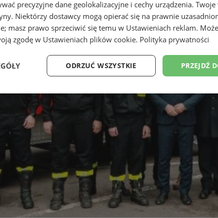
wać precyzyjne dane geolokalizacyjne i cechy urządzenia. Twoje
tryny. Niektórzy dostawcy mogą opierać się na prawnie uzasadnio
ie; masz prawo sprzeciwić się temu w
Ustawieniach reklam
. Może
woją zgodę w
Ustawieniach plików cookie
.
Polityka prywatności
EGÓŁY
ODRZUĆ WSZYSTKIE
PRZEJDŹ 
Wydajność
Targetowanie
Funkcjonalność
Ni
ezbędne
Wydajność
Targetowanie
Funkcjonalność
Niesklasyfikow
ie umożliwiają korzystanie z podstawowych funkcji strony internetowej, takich jak log
Bez niezbędnych plików cookie nie można prawidłowo korzystać ze strony internetowe
Provider
/
Okres
Opis
Domena
przechowywania