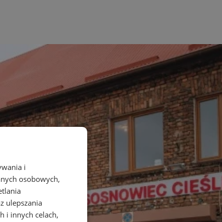
ywania i
danych osobowych,
etlania
az ulepszania
 i innych celach,