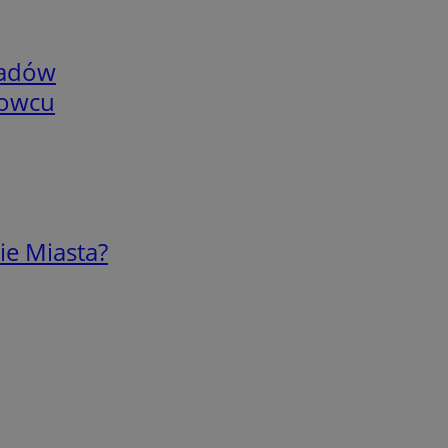
adów
nowcu
ie Miasta?