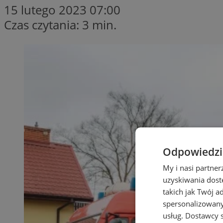
15 lutego 2023 07:00
Czas czytania: 3 min.
Odpowiedzia
My i nasi partne
uzyskiwania dost
takich jak Twój a
spersonalizowanyc
usług.
Dostawcy s