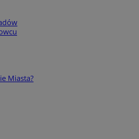
adów
nowcu
ie Miasta?