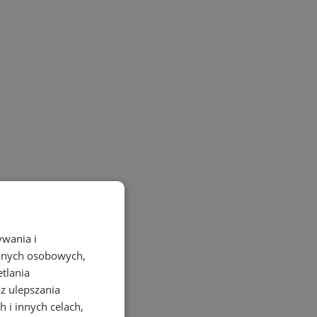
ywania i
danych osobowych,
etlania
az ulepszania
 i innych celach,