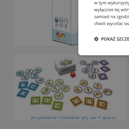
w tym wykorzysty
wyłącznie tej wi
zamiast na zgodz
chwili wycofać s
POKAŻ SZCZ
Niezbędne
Ni
Niezbędne pliki cook
zarządzanie kontem. 
Nazwa