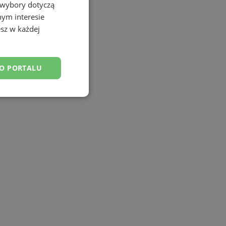
 wybory dotyczą
nym interesie
sz w każdej
DO PORTALU
esklasyfikowane
ane
owanie użytkownika i
j.