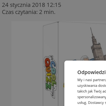
24 stycznia 2018 12:15
Czas czytania: 2 min.
Odpowiedzia
My i nasi partne
uzyskiwania dost
takich jak Twój a
spersonalizowanyc
usług.
Dostawcy s