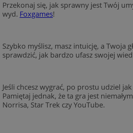
Przekonaj się, jak sprawny jest Twój um
SessID
wyd.
Foxgames
!
QeSessID
MvSessID
euds
Szybko myślisz, masz intuicję, a Twoja
VISITOR_PRIVACY_
sprawdzić, jak bardzo ufasz swojej wie
Jeśli chcesz wygrać, po prostu udziel j
CookieScriptConse
Pamiętaj jednak, że ta gra jest niemał
Norrisa, Star Trek czy YouTube.
__cf_bm
__cf_bm