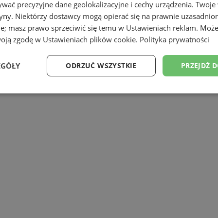
wać precyzyjne dane geolokalizacyjne i cechy urządzenia. Twoje
tryny. Niektórzy dostawcy mogą opierać się na prawnie uzasadnio
ie; masz prawo sprzeciwić się temu w
Ustawieniach reklam
. Może
woją zgodę w
Ustawieniach plików cookie
.
Polityka prywatności
EGÓŁY
ODRZUĆ WSZYSTKIE
PRZEJDŹ 
Wydajność
Targetowanie
Funkcjonalność
Ni
ezbędne
Wydajność
Targetowanie
Funkcjonalność
Niesklasyfikow
ie umożliwiają korzystanie z podstawowych funkcji strony internetowej, takich jak log
Bez niezbędnych plików cookie nie można prawidłowo korzystać ze strony internetowe
Provider
/
Okres
Opis
Domena
przechowywania