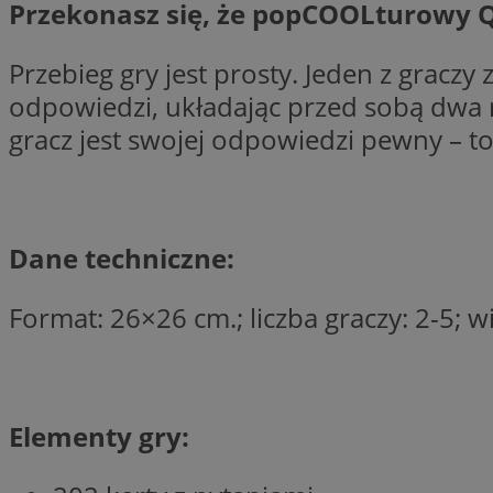
Przekonasz się, że popCOOLturowy Q
Przebieg gry jest prosty. Jeden z graczy 
odpowiedzi, układając przed sobą dwa r
Nazwa
Provider
gracz jest swojej odpowiedzi pewny – to
Nazwa
Nazwa
__Secure-YNID
Domena
Nazwa
openstat_higd0hq
OAID
_cfuvid
.vimeo.c
_fbp
ustat_86zhzqab74l
openstat_gid
Dane techniczne:
YSC
ustat_fdd84hfvmX
_clck
ustat_0737X2Xdr554
VISITOR_INFO1_LIV
Format: 26×26 cm.; liczba graczy: 2-5; w
ADK_EX_11
_clsk
openstat_rufhx0sv
openstat_ex0rxiq
rud
Elementy gry:
ustat_qcbmX95Xf0
_clsk
ANON_ID