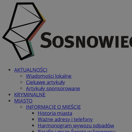
AKTUALNOŚCI
Wiadomości lokalne
Ciekawe artykuły
Artykuły sponsorowane
KRYMINALNE
MIASTO
INFORMACJE O MIEŚCIE
Historia miasta
Ważne adresy i telefony
Harmonogram wywozu odpadów
Parafie i msze Święte w Sosnowcu