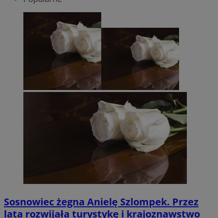
Sosnowiec żegna Anielę Szlompek. Przez
lata rozwijała turystykę i krajoznawstwo