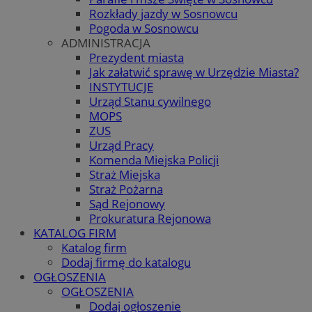
Rozkłady jazdy w Sosnowcu
Pogoda w Sosnowcu
ADMINISTRACJA
Prezydent miasta
Jak załatwić sprawę w Urzędzie Miasta?
INSTYTUCJE
Urząd Stanu cywilnego
MOPS
ZUS
Urząd Pracy
Komenda Miejska Policji
Straż Miejska
Straż Pożarna
Sąd Rejonowy
Prokuratura Rejonowa
KATALOG FIRM
Katalog firm
Dodaj firmę do katalogu
OGŁOSZENIA
OGŁOSZENIA
Dodaj ogłoszenie