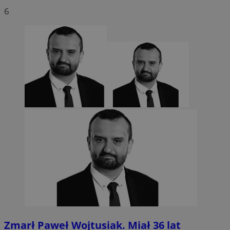
6
Zmarł Paweł Wojtusiak. Miał 36 lat