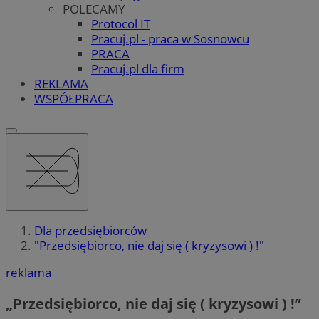
POLECAMY
Protocol IT
Pracuj.pl - praca w Sosnowcu
PRACA
Pracuj.pl dla firm
REKLAMA
WSPÓŁPRACA
Dla przedsiębiorców
"Przedsiębiorco, nie daj się ( kryzysowi ) !"
reklama
„Przedsiębiorco, nie daj się ( kryzysowi ) !”