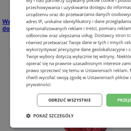
My i nasi partnerzy używamy plików cookie i podob
przechowywania i uzyskiwania dostępu do informac
urządzeniu oraz do przetwarzania danych osobowych
Wakacyjny wypoczynek nad Bałtykiem w
adres IP, unikalne identyfikatory i dane przeglądani
domkach Szmaragdowe Morze
spersonalizowanych reklam i treści, pomiaru reklam i
odbiorców oraz ulepszania usług.
Dostawcy stron tr
również przetwarzać Twoje dane w tych i innych cel
wykorzystywać precyzyjne dane geolokalizacyjne i c
Twoje wybory dotyczą wyłącznie tej witryny. Niekt
opierać się na prawnie uzasadnionym interesie zami
prawo sprzeciwić się temu w
Ustawieniach reklam
.
chwili wycofać swoją zgodę w
Ustawieniach plików 
prywatności
ODRZUĆ WSZYSTKIE
PRZEJ
POKAŻ SZCZEGÓŁY
Niezbędne
Wydajność
Targetowani