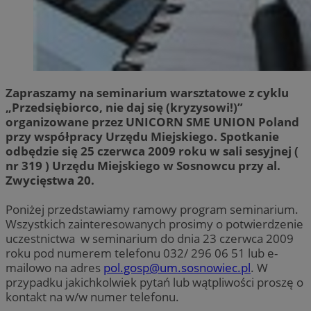
Zapraszamy na seminarium warsztatowe z cyklu
„Przedsiębiorco, nie daj się (kryzysowi!)”
organizowane przez UNICORN SME UNION Poland
przy współpracy Urzędu Miejskiego. Spotkanie
odbędzie się 25 czerwca 2009 roku w sali sesyjnej (
nr 319 ) Urzędu Miejskiego w Sosnowcu przy al.
Zwycięstwa 20.
Poniżej przedstawiamy ramowy program seminarium.
Wszystkich zainteresowanych prosimy o potwierdzenie
uczestnictwa w seminarium do dnia 23 czerwca 2009
roku pod numerem telefonu 032/ 296 06 51 lub e-
mailowo na adres
pol.gosp@um.sosnowiec.pl
. W
przypadku jakichkolwiek pytań lub wątpliwości proszę o
kontakt na w/w numer telefonu.