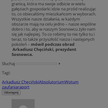
granicą, która ma swoje odbicie w wielu
gałęziach gospodarki idzie na przód realizując
to, co obiecaliśmy mieszkańcom w wyborach.
Wszystkie nasze działania, w każdym
obszarze mają na celu jedno – nasze wspólne
dobro i to, aby w naszym Sosnowcu żyło nam
się jak najlepiej. To co robimy to nie tylko tu i
teraz, to także przyszłość nasza i następnych
pokoleń –
mówił podczas obrad
Arkadiusz Chęciński, prezydent
Sosnowca.
Słuchaj
⏵︎
Tagi:
Arkadiusz Chęciński
Absolutorium
Wotum
zaufania
raport
Udostępnij