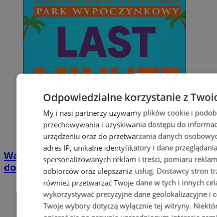
Odpowiedzialne korzystanie z Twoi
My i nasi partnerzy używamy plików cookie i podob
przechowywania i uzyskiwania dostępu do informac
urządzeniu oraz do przetwarzania danych osobowych
adres IP, unikalne identyfikatory i dane przeglądani
Wakacyjny wypoczynek nad Bałtykiem w
spersonalizowanych reklam i treści, pomiaru reklam i
domkach Szmaragdowe Morze
odbiorców oraz ulepszania usług.
Dostawcy stron tr
również przetwarzać Twoje dane w tych i innych cel
wykorzystywać precyzyjne dane geolokalizacyjne i c
Twoje wybory dotyczą wyłącznie tej witryny. Niekt