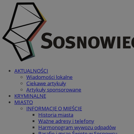
AKTUALNOŚCI
Wiadomości lokalne
Ciekawe artykuły
Artykuły sponsorowane
KRYMINALNE
MIASTO
INFORMACJE O MIEŚCIE
Historia miasta
Ważne adresy i telefony
Harmonogram wywozu odpadów
Parafie i msze Święte w Sosnowcu