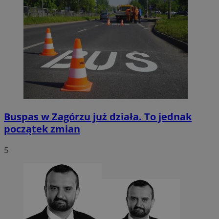
Buspas w Zagórzu już działa. To jednak
początek zmian
5