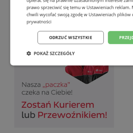
opierać się na prawnie uzasadnionym interesie zami
prawo sprzeciwić się temu w
Ustawieniach reklam
.
chwili wycofać swoją zgodę w
Ustawieniach plików 
prywatności
ODRZUĆ WSZYSTKIE
PRZEJ
POKAŻ SZCZEGÓŁY
Niezbędne
Wydajność
Targetowani
Niesklasyfikowane
Niezbędne
Wydajność
Targetowanie
Funkcjonalno