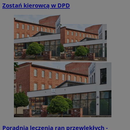
Zostań kierowcą w DPD
Niezbędne pliki cookie umożliwiają korzystanie z podstawowych fun
takich jak logowanie użytkownika i zarządzanie kontem. Bez niezb
można prawidłowo korzystać ze strony internetowej.
Provider
/
Okres
Nazwa
Domena
przechowywan
SessID
sosnowiecki.pl
1 rok
QeSessID
sosnowiecki.pl
1 rok
MvSessID
sosnowiecki.pl
1 rok
euds
.rfihub.com
Sesja
Poradnia leczenia ran przewlekłych -