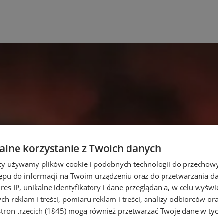
lne korzystanie z Twoich danych
rzy używamy plików cookie i podobnych technologii do przechow
ępu do informacji na Twoim urządzeniu oraz do przetwarzania 
dres IP, unikalne identyfikatory i dane przeglądania, w celu wyświ
h reklam i treści, pomiaru reklam i treści, analizy odbiorców or
tron trzecich (1845)
mogą również przetwarzać Twoje dane w tych