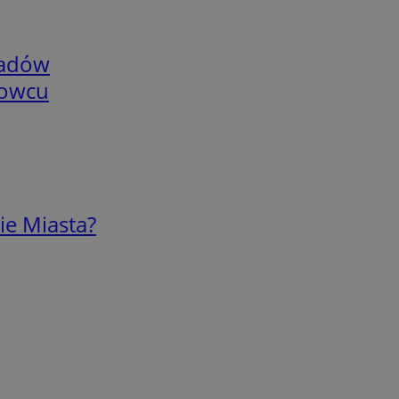
adów
nowcu
ie Miasta?