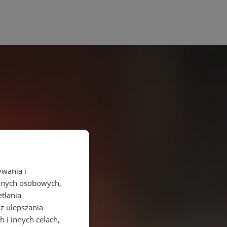
ywania i
danych osobowych,
etlania
az ulepszania
 i innych celach,