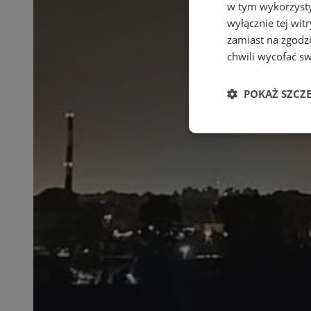
w tym wykorzysty
wyłącznie tej wi
zamiast na zgodz
chwili wycofać s
POKAŻ SZCZ
Niezbędne
Ni
Niezbędne pliki cook
zarządzanie kontem. 
Nazwa