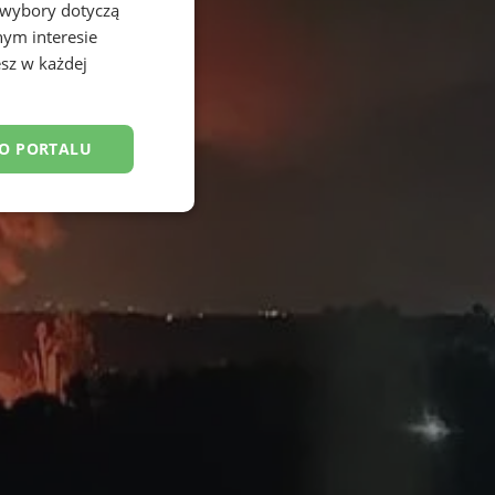
 wybory dotyczą
nym interesie
sz w każdej
DO PORTALU
esklasyfikowane
ane
owanie użytkownika i
j.