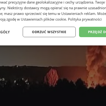
wać precyzyjne dane geolokalizacyjne i cechy urządzenia. Twoje
tryny. Niektórzy dostawcy mogą opierać się na prawnie uzasadnio
ie; masz prawo sprzeciwić się temu w
Ustawieniach reklam
. Może
woją zgodę w
Ustawieniach plików cookie
.
Polityka prywatności
EGÓŁY
ODRZUĆ WSZYSTKIE
PRZEJDŹ 
Wydajność
Targetowanie
Funkcjonalność
Ni
ezbędne
Wydajność
Targetowanie
Funkcjonalność
Niesklasyfikow
ie umożliwiają korzystanie z podstawowych funkcji strony internetowej, takich jak log
Bez niezbędnych plików cookie nie można prawidłowo korzystać ze strony internetowe
Provider
/
Okres
Opis
Domena
przechowywania