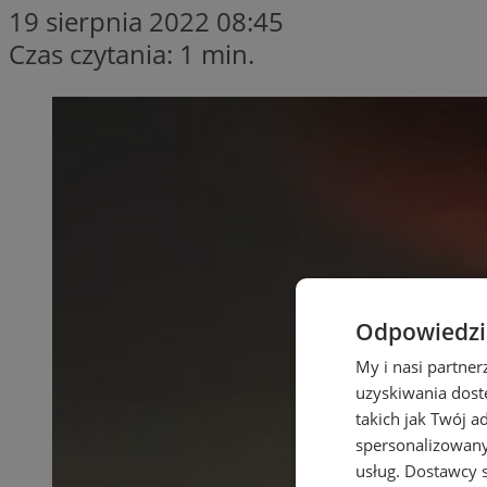
19 sierpnia 2022 08:45
Czas czytania: 1 min.
Odpowiedzia
My i nasi partne
uzyskiwania dost
takich jak Twój a
spersonalizowanyc
usług.
Dostawcy s