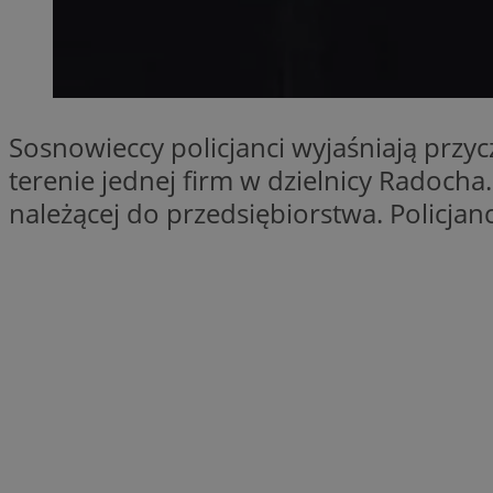
SessID
QeSessID
MvSessID
euds
Sosnowieccy policjanci wyjaśniają przy
terenie jednej firm w dzielnicy Radoch
VISITOR_PRIVACY_
należącej do przedsiębiorstwa. Policjan
CookieScriptConse
__cf_bm
__cf_bm