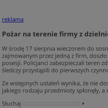
reklama
Nazwa
Provider
Nazwa
Nazwa
__Secure-YNID
Pożar na terenie firmy z dzieln
Domena
Nazwa
openstat_higd0hq
OAID
_cfuvid
.vimeo.c
_fbp
ustat_86zhzqab74l
W środę 17 sierpnia wieczorem do sosno
openstat_gid
zajmowanym przez jedną z firm, doszł
YSC
ustat_fdd84hfvmX
posesji. Policjanci zabezpieczali teren 
_clck
ustat_0737X2Xdr554
VISITOR_INFO1_LIV
śledczy przystąpili do pierwszych czynn
ADK_EX_11
_clsk
openstat_rufhx0sv
Ze wstępnych ustaleń wynika, że nie d
openstat_ex0rxiq
rud
jakiego rodzaju przedmioty spłonęły, a
ustat_qcbmX95Xf0
_clsk
ANON_ID
Słuchaj
⏵︎